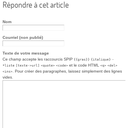
Répondre à cet article
Nom
Courriel (non publié)
Texte de votre message
Ce champ accepte les raccourcis SPIP
{{gras}}
{italique}
-
et le code HTML
*liste
[texte->url]
<quote>
<code>
<q>
<del>
. Pour créer des paragraphes, laissez simplement des lignes
<ins>
vides.