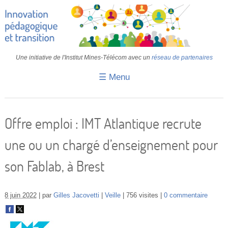
Une initiative de l'Institut Mines-Télécom avec un
réseau de partenaires
☰ Menu
Accueil
Fiches pédagogiques
Offre emploi : IMT Atlantique recrute
Retours d’expériences
une ou un chargé d’enseignement pour
Transition
son Fablab, à Brest
IA
IMT
8 juin 2022
par
Gilles Jacovetti
Veille
756 visites
0 commentaire
Colloques