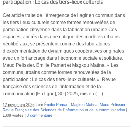
participation : Le cas des tiers-lieux culturels
Vidéos
Cet article traite de l’émergence de l’agir en commun dans
S’inscrire
les tiers lieux culturels comme formes renouvelées de
Se connecter
participation citoyenne dans la fabrication urbaine Ces
espaces, ancrés dans une critique des modèles urbains
néolibéraux, se présentent comme des laboratoires
d’expérimentation de dynamiques coopératives originales
avec un fort ancrage dans l’économie sociale et solidaire.
Maud Pelissier, Émilie Pamart et Magkou Matina, « Les
communs urbains comme formes renouvelées de la
participation : Le cas des tiers-lieux culturels », Revue
française des sciences de l’information et de la
communication [En ligne], 30 | 2025, mis en (…)
12 novembre 2025
par
Émilie Pamart
,
Magkou Matina
,
Maud Pelissier
Revue Française des Sciences de l’information et de la communication
1308 visites
0 commentaire