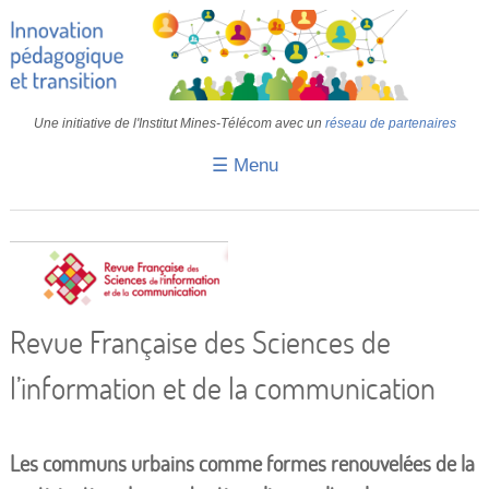
Une initiative de l'Institut Mines-Télécom avec un
réseau de partenaires
☰ Menu
Accueil
Fiches pédagogiques
Retours d’expériences
Transition
Revue Française des Sciences de
IA
l’information et de la communication
IMT
Les communs urbains comme formes renouvelées de la
Colloques