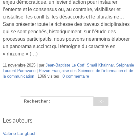
enjeu démocratique, un levier d’action pour instaurer
Vidéos
l’entente et le consensus ou, au contraire, visibiliser et
cristalliser les conflits, les désaccords et le pluralisme…
S’inscrire
Sans présenter toute la richesse des travaux disciplinaires
Se connecter
qui se sont penchés, historiquement, sur l’étude des
processus participatifs, nous pouvons néanmoins élaborer
un panorama succinct qui témoigne du caractère en
« rhizome » (…)
11 novembre 2025
par
Jean-Baptiste Le Corf
,
Smail Khainnar
,
Stéphanie
Laurent-Parravano
Revue Française des Sciences de l’information et de
la communication
1069 visites
0 commentaire
Rechercher :
Les auteurs
Valérie Langbach