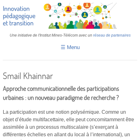
Une initiative de l'Institut Mines-Télécom avec un
réseau de partenaires
☰ Menu
Accueil
Fiches pédagogiques
Smail Khainnar
Retours d’expériences
Approche communicationnelle des participations
Transition
urbaines : un nouveau paradigme de recherche ?
IA
La participation est une notion polysémique. Comme un
objet d’étude multifacettaire, elle peut concomitamment être
IMT
assimilée à un processus multiscalaire (s’exerçant à
Colloques
différentes échelles en allant du local à l’international), un