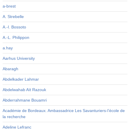
a-brest
A. Strebelle
A.-I. Bossoto
A.-L. Philippon
a.hay
Aarhus University
Abaragh
Abdelkader Lahmar
Abdelwahab Aït Razouk
Abderrahmane Bouamri
Académie de Bordeaux. Ambassadrice Les Savanturiers-l’école de
la recherche
Adeline Lefranc