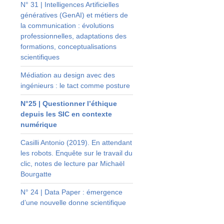
N° 31 | Intelligences Artificielles
s
génératives (GenAI) et métiers de
t
la communication : évolutions
e
professionnelles, adaptations des
à
formations, conceptualisations
t
scientifiques
t
Médiation au design avec des
ingénieurs : le tact comme posture
n
u
N°25 | Questionner l’éthique
u
depuis les SIC en contexte
t
numérique
Casilli Antonio (2019). En attendant
s
les robots. Enquête sur le travail du
e
clic, notes de lecture par Michaël
Bourgatte
)
.
N° 24 | Data Paper : émergence
t
d’une nouvelle donne scientifique
t
s