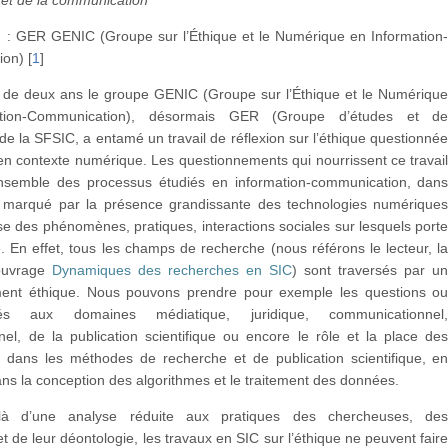
n : GER GENIC (Groupe sur l’Éthique et le Numérique en Information
ion)
[
1
]
 de deux ans le groupe GENIC (Groupe sur l’Éthique et le Numériqu
tion-Communication), désormais GER (Groupe d’études et d
e la SFSIC, a entamé un travail de réflexion sur l’éthique questionné
en contexte numérique. Les questionnements qui nourrissent ce travai
ensemble des processus étudiés en information-communication, dan
 marqué par la présence grandissante des technologies numérique
se des phénomènes, pratiques, interactions sociales sur lesquels port
. En effet, tous les champs de recherche (nous référons le lecteur, l
’ouvrage
Dynamiques des recherches en SIC
) sont traversés par u
ent éthique. Nous pouvons prendre pour exemple les questions o
iés aux domaines médiatique, juridique, communicationnel
nel, de la publication scientifique ou encore le rôle et la place de
s dans les méthodes de recherche et de publication scientifique, e
dans la conception des algorithmes et le traitement des données.
là d’une analyse réduite aux pratiques des chercheuses, de
t de leur déontologie, les travaux en SIC sur l’éthique ne peuvent fair