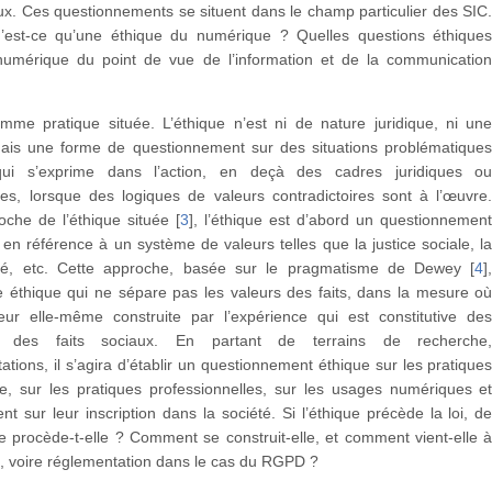
x. Ces questionnements se situent dans le champ particulier des SIC
u’est-ce qu’une éthique du numérique ? Quelles questions éthique
numérique du point de vue de l’information et de la communicatio
omme pratique située. L’éthique n’est ni de nature juridique, ni un
mais une forme de questionnement sur des situations problématique
qui s’exprime dans l’action, en deçà des cadres juridiques o
res, lorsque des logiques de valeurs contradictoires sont à l’œuvre
oche de l’éthique située
[
3
]
, l’éthique est d’abord un questionnemen
 en référence à un système de valeurs telles que la justice sociale, l
ité, etc. Cette approche, basée sur le pragmatisme de Dewey
[
4
]
 éthique qui ne sépare pas les valeurs des faits, dans la mesure o
leur elle-même construite par l’expérience qui est constitutive de
 des faits sociaux. En partant de terrains de recherche
ations, il s’agira d’établir un questionnement éthique sur les pratique
e, sur les pratiques professionnelles, sur les usages numériques e
nt sur leur inscription dans la société. Si l’éthique précède la loi, d
ue procède-t-elle ? Comment se construit-elle, et comment vient-elle 
, voire réglementation dans le cas du RGPD ?