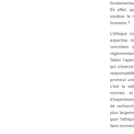
fondamentau
En effet, q
soulève le 
humaine ?
L’éthique c
expertise, 
concrètes 
réglementai
Selon l’appr
qui s’exerce
responsabil
promeut une
c’est la va
normes et
d’expériment
de recherch
plus largeme
quoi l’éthiq
faire normes