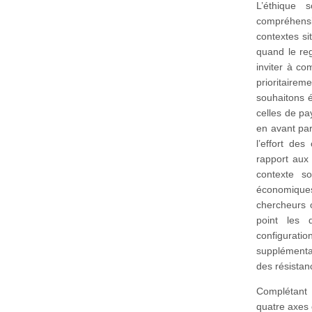
L’éthique 
compréhens
contextes si
quand le reg
inviter à co
prioritair
souhaitons é
celles de pa
en avant par
l’effort de
rapport aux
contexte s
économique
chercheurs o
point les 
configuratio
supplémenta
des résistan
Complétant 
quatre axes 