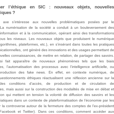
ner l’éthique en SIC : nouveaux objets, nouvelle
iques ?
 axe s’intéresse aux nouvelles problématiques posées par l
La numérisation de la société a conduit à un bouleversement de
l’information et à la communication, opérant ainsi des transformation
tous les niveaux. Les nouveaux objets que produisent le numériqu
gorithmes, plateformes, etc.), en s’insérant dans toutes les pratique
cationnelles, ont généré des innovations et des usages permettant d
velles connaissances, de mettre en relation, de partager des savoirs
ssi fait apparaître de nouveaux phénomènes tels que les biai
es, l’automatisation des processus avec l’intelligence artificielle, o
production des fake news. En effet, en contexte numérique, d
estionnements éthiques réactualisent une réflexion ancienne sur l
 des conditions d’accès, de production et de circulation d
es, mais aussi sur la construction des modalités de mise en débat e
ion qui mettent en tension la volonté de diffusion des savoirs et le
atiques dans un contexte de plateformatisation de l’économie par le
 la controverse autour de la fermeture des comptes de l’ex-présiden
Facebook et Twitter). Dans ces conditions, comment accéder au