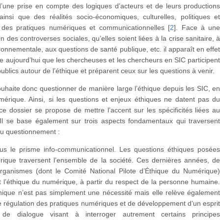
d’une prise en compte des logiques d’acteurs et de leurs production
ainsi que des réalités socio-économiques, culturelles, politiques e
s des pratiques numériques et communicationnelles
[
2
]
. Face à un
n des controverses sociales, qu’elles soient liées à la crise sanitaire, 
ironnementale, aux questions de santé publique, etc. il apparaît en effe
e aujourd’hui que les chercheuses et les chercheurs en SIC participen
ublics autour de l’éthique et préparent ceux sur les questions à venir.
uhaite donc questionner de manière large l’éthique depuis les SIC, e
mérique. Ainsi, si les questions et enjeux éthiques ne datent pas d
e dossier se propose de mettre l’accent sur les spécificités liées a
Il se base également sur trois aspects fondamentaux qui traversen
du questionnement :
ous le prisme info-communicationnel. Les questions éthiques posée
rique traversent l’ensemble de la société. Ces dernières années, d
ganismes (dont le Comité National Pilote d’Éthique du Numérique
 l’éthique du numérique, à partir du respect de la personne humaine
thique n’est pas simplement une nécessité mais elle relève égalemen
e régulation des pratiques numériques et de développement d’un espri
t de dialogue visant à interroger autrement certains principe