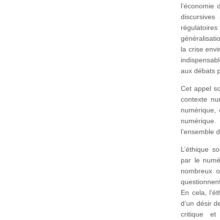
l’économie 
discursives 
régulatoire
généralisatio
la crise env
indispensabl
aux débats p
Cet appel so
contexte nu
numérique, c
numérique. 
l’ensemble 
L’éthique s
par le numé
nombreux or
questionnent
En cela, l’é
d’un désir d
critique e