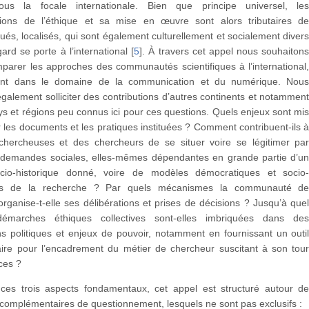
sous la focale internationale. Bien que principe universel, le
ions de l’éthique et sa mise en œuvre sont alors tributaires d
tués, localisés, qui sont également culturellement et socialement diver
ard se porte à l’international
[
5
]
. À travers cet appel nous souhaiton
mparer les approches des communautés scientifiques à l’international
ement dans le domaine de la communication et du numérique. Nou
galement solliciter des contributions d’autres continents et notammen
ys et régions peu connus ici pour ces questions. Quels enjeux sont mi
 les documents et les pratiques instituées ? Comment contribuent-ils 
s chercheuses et des chercheurs de se situer voire se légitimer pa
 demandes sociales, elles-mêmes dépendantes en grande partie d’u
ocio-historique donné, voire de modèles démocratiques et socio
s de la recherche ? Par quels mécanismes la communauté d
rganise-t-elle ses délibérations et prises de décisions ? Jusqu’à que
démarches éthiques collectives sont-elles imbriquées dans de
ns politiques et enjeux de pouvoir, notamment en fournissant un outi
ire pour l’encadrement du métier de chercheur suscitant à son tou
ces ?
ces trois aspects fondamentaux, cet appel est structuré autour d
complémentaires de questionnement, lesquels ne sont pas exclusifs :