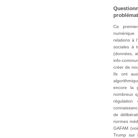
Question
problémat
Ce premier
numérique. 
relations à 
sociales à 
(données, al
info-communi
créer de nou
Ils ont au
algorithmiqu
encore la 
nombreux qu
régulation
connaissanc
de délibérat
normes médi
GAFAM (voir
Trump sur 