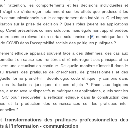
ur l’attention, les comportements et les décisions individuelles e
 Il s’agit de s’interroger notamment sur les effets que produisent le
info-communicationnels sur le comportement des individus. Quel impac
isation sur la prise de décision ? Quels rôles jouent les application
Stop Covid présentées comme solutions mais également appréhendée
cours comme relevant d’un certain solutionnisme
[
6
]
numérique face 
de COVID dans l’acceptabilité sociale des politiques publiques ?
nement éthique apparaît souvent face à des dilemmes, des cas au
 remettent en cause ses frontières et ré-interrogent ses principes et s
avers une actualisation continue. De quelle manière s’inscrit-il dans l
u travers des pratiques de chercheurs, de professionnels et de
Quelle forme prend-t-il : déontologie, code éthique, y compris dan
on des traductions juridiques de ces objets ? Face aux logique
es, aux nouveaux dispositifs numériques et applications, quels sont le
 SIC pour renouveler la réflexion éthique dans la construction de
ques et la production des connaissances sur les pratiques info
onnelles ?
t transformations des pratiques professionnelles de
iés à l’information - communication