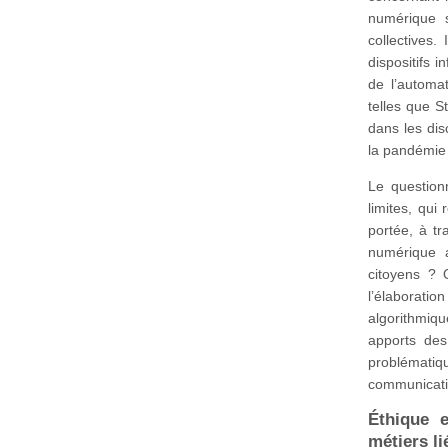
numérique s
collectives.
dispositifs 
de l’automat
telles que 
dans les dis
la pandémie 
Le question
limites, qui
portée, à tr
numérique a
citoyens ? 
l’élaborati
algorithmiqu
apports des
problémati
communicati
Éthique e
métiers l