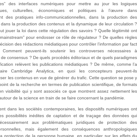
res” des interfaces numériques pour mettre au jour les logique
iques, culturelles, économiques et politiques à l’œuvre dan
nt des pratiques info-communicationnelles, dans la production de
 dans la production des contenus et la dynamique de leur circulation 
ut jouer la loi dans cette régulation des savoirs ? Quelle légitimité on
”mainstream" pour endosser ce rôle de régulateur ? De quelles règle
écision des rédactions médiatiques pour contrôler l’information par fac
 Comment peuvent-ils soutenir les controverses nécessaires 
 de consensus ? De quels procédés éditoriaux et de quels paradigme
ification relèvent les publications médiatiques ? De même, comme l’
ffaire Cambridge Analytica, en quoi les concepteurs peuvent-il
iser les contenus en vue de générer du trafic. Cette question se pose 
oint de la recherche en termes de publication scientifique, de format
n visibilité qui y sont associés ce que montrent assez nettement le
utour de la science en train de se faire concernant la pandémie.
ent dans les sociétés contemporaines, les dispositifs numériques on
s possibilités inédites de captation et de traçage des données qu
nécessairement aux problématiques juridiques de protection de
rsonnelles, mais également des conséquences anthropologique
a protection de la personne humaine, en particulier sur les effets d