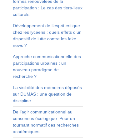
formes renouvelées de la
participation : Le cas des tiers-lieux
-
culturels
Développement de l’esprit critique
e
chez les lycéens : quels effets d’un
e
dispositif de lutte contre les fake
e
news ?
l
Approche communicationnelle des
s
participations urbaines : un
s
nouveau paradigme de
e
recherche ?
a
n
La visibilité des mémoires déposés
u
sur DUMAS : une question de
,
discipline
s
De l’agir communicationnel au
n
consensus écologique. Pour un
tournant normatif des recherches
s
académiques
e