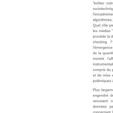
“boîtes noi
sociotechn
l’encadreme
algorithmes,
Quel rôle pe
les médias 
procède la d
checking ?
l’émergence
de la quant
montré l’a
instrumental
compris du p
et de mise e
polémiques a
Plus largem
engendré de
renvoient 
données pe
concernant l