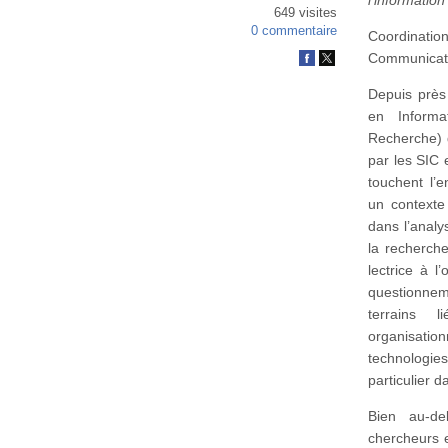
649 visites
0 commentaire
Coordinatio
Communicat
Depuis près
en Informa
Recherche) d
par les SIC 
touchent l’
un contexte
dans l’analy
la recherche
lectrice à l
questionnem
terrains l
organisation
technologie
particulier 
Bien au-de
chercheurs e