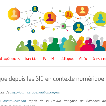
 d’expériences
Transition
IA
IMT
Colloques
Vidéos
S’inscrire
ique depuis les SIC en contexte numérique
epris de
http://journals.openedition.org/rfs...
à communication
repris de la Revue française ds Sciences d
n et de la communication