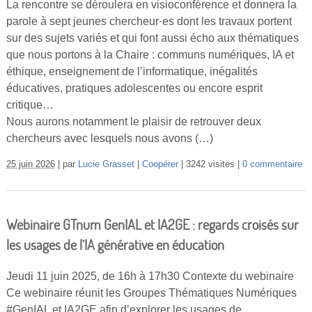
La rencontre se déroulera en visioconférence et donnera la
Vidéos
parole à sept jeunes chercheur·es dont les travaux portent
sur des sujets variés et qui font aussi écho aux thématiques
S’inscrire
que nous portons à la Chaire : communs numériques, IA et
Se connecter
éthique, enseignement de l’informatique, inégalités
éducatives, pratiques adolescentes ou encore esprit
critique…
Nous aurons notamment le plaisir de retrouver deux
chercheurs avec lesquels nous avons (…)
25 juin 2026
par
Lucie Grasset
Coopérer
3242 visites
0 commentaire
Webinaire GTnum GenIAL et IA2GE : regards croisés sur
les usages de l’IA générative en éducation
Jeudi 11 juin 2025, de 16h à 17h30 Contexte du webinaire
Ce webinaire réunit les Groupes Thématiques Numériques
#GenIAL et IA2GE afin d’explorer les usages de