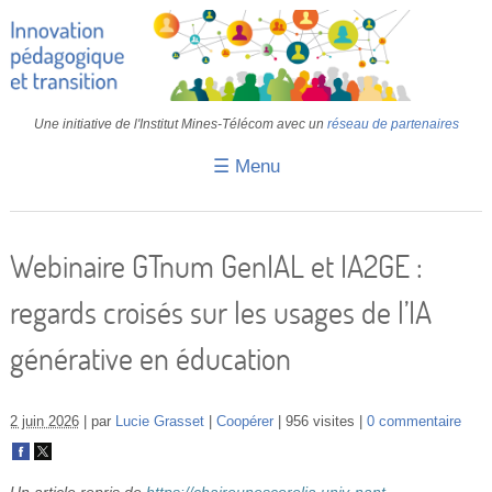
Une initiative de l'Institut Mines-Télécom avec un
réseau de partenaires
☰ Menu
Accueil
Fiches pédagogiques
Webinaire GTnum GenIAL et IA2GE :
Retours d’expériences
regards croisés sur les usages de l’IA
Transition
générative en éducation
IA
IMT
2 juin 2026
par
Lucie Grasset
Coopérer
956 visites
0 commentaire
Colloques
Un article repris de
https://chaireunescorelia.univ-nant...