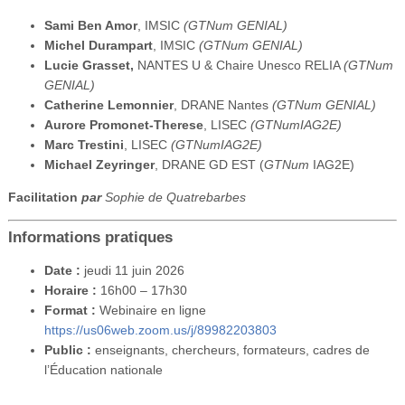
Sami Ben Amor
, IMSIC
(
GTNum
GENIAL)
Michel Durampart
, IMSIC
(GTNum GENIAL)
Lucie Grasset,
NANTES U & Chaire Unesco RELIA
(GTNum
GENIAL)
Catherine Lemonnier
, DRANE Nantes
(GTNum
GENIAL)
Aurore Promonet-Therese
, LISEC
(GTNumIAG2E)
Marc Trestini
, LISEC
(
GTNum
IAG2E)
Michael Zeyringer
, DRANE GD EST
(
GTNum
IAG2E)
Facilitation
par
Sophie de Quatrebarbes
Informations pratiques
Date :
jeudi 11 juin 2026
Horaire :
16h00 – 17h30
Format :
Webinaire en ligne
https://us06web.zoom.us/j/89982203803
Public :
enseignants, chercheurs, formateurs, cadres de
l’Éducation nationale