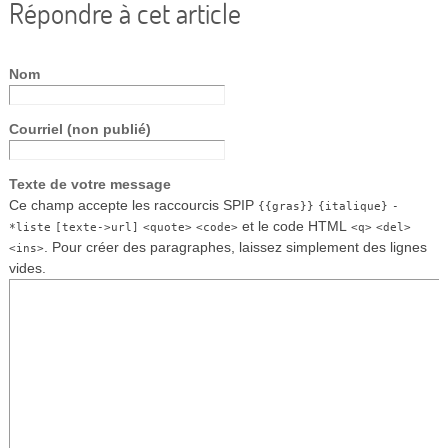
Répondre à cet article
Nom
Courriel (non publié)
Texte de votre message
Ce champ accepte les raccourcis SPIP
{{gras}}
{italique}
-
et le code HTML
*liste
[texte->url]
<quote>
<code>
<q>
<del>
. Pour créer des paragraphes, laissez simplement des lignes
<ins>
vides.