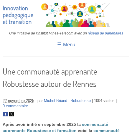
Une initiative de l'Institut Mines-Télécom avec un
réseau de partenaires
☰ Menu
Accueil
Fiches pédagogiques
Une communauté apprenante
Retours d’expériences
Robustesse autour de Rennes
Transition
IA
22 novembre 2025
par
Michel Briand
Robustesse
1004 visites
0 commentaire
IMT
Colloques
Après avoir initié en septembre 2025 la
communauté
apprenante Robustesse et formation
voici la
communauté