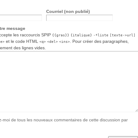
Courriel (non publié)
otre message
cepte les raccourcis SPIP
{{gras}}
{italique}
-*liste
[texte->url]
et le code HTML
. Pour créer des paragraphes,
de>
<q>
<del>
<ins>
lement des lignes vides.
-moi de tous les nouveaux commentaires de cette discussion par