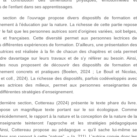
es de l’enfant dans ses apprentissages.
 section de l’ouvrage propose divers dispositifs de formation e
ment à l’éducation par la nature. La richesse de cette partie repos
r le fait que les personnes autrices sont d’origines variées, soit belges
 et françaises. Cette diversité permet aux personnes lectrices d
 différentes expériences de formation. D’ailleurs, une présentation de
utrices est réalisée à la fin de chacun des chapitres et cela perme
dre davantage sur leurs travaux et de s’y référer au besoin. Ainsi
xtes nous proposent de découvrir des dispositifs de formation e
ement concrets et pratiques (Boelen, 2024 ; Le Bouil et Nicolas
 et coll., 2024). La richesse des dispositifs, parfois codéveloppés ave
nes actrices des milieux, permet aux personnes enseignantes d
 différentes stratégies d’enseignement.
dernière section, Cottereau (2024) présente le texte phare du livre
ropose un magnifique texte portant sur le soi écologique. Comm
écédemment, le rapport à la nature et la conception de la nature de l
nseignante teinteront l’approche et les stratégies pédagogique
Ainsi, Cottereau propose au pédagogue « qu’il sache lui-même s
dans son rapport à cette “nature” » (p. 211). L’autrice convie donc le