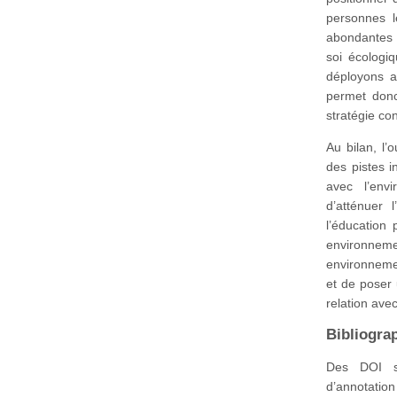
personnes l
abondantes e
soi écologiq
déployons a
permet donc
stratégie co
Au bilan, l’
des pistes i
avec l’env
d’atténuer 
l’éducation
environneme
environneme
et de poser 
relation avec
Bibliogra
Des DOI so
d’annotation