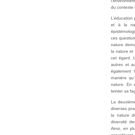
l’environnem
du contexte
L’éducation 
et à la na
épistémologi
ces question
nature dema
la nature et
cet égard. 
autres et a
également l
manière qu’
nature. En 
teinter sa f
La deuxième 
diverses pra
la nature d
diversité d
Ainsi, en pl
considèren