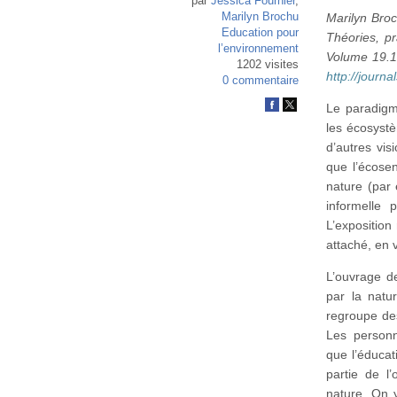
par
Jessica Fournier
,
Marilyn Brochu
Marilyn Broc
Education pour
Théories, pr
l’environnement
Volume 19.1 
1202 visites
http://journ
0 commentaire
Le paradigme
les écosystè
d’autres vi
que l’écosen
nature (par 
informelle 
L’exposition
attaché, en 
L’ouvrage de
par la natu
regroupe de
Les personn
que l’éducat
partie de l
nature. On 