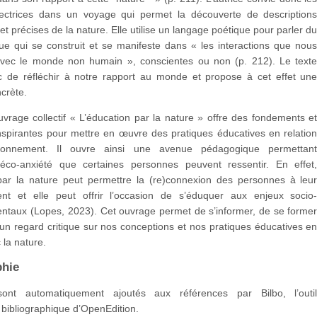
ectrices dans un voyage qui permet la découverte de description
t précises de la nature. Elle utilise un langage poétique pour parler d
ue qui se construit et se manifeste dans « les interactions que nou
vec le monde non humain », conscientes ou non (p. 212). Le text
 de réfléchir à notre rapport au monde et propose à cet effet un
ncrète.
ouvrage collectif « L’éducation par la nature » offre des fondements e
nspirantes pour mettre en œuvre des pratiques éducatives en relatio
ironnement. Il ouvre ainsi une avenue pédagogique permettan
l’éco-anxiété que certaines personnes peuvent ressentir. En effet
 par la nature peut permettre la (re)connexion des personnes à leu
nt et elle peut offrir l’occasion de s’éduquer aux enjeux socio
ntaux (Lopes, 2023). Cet ouvrage permet de s’informer, de se forme
un regard critique sur nos conceptions et nos pratiques éducatives e
 la nature.
phie
nt automatiquement ajoutés aux références par Bilbo, l’outi
 bibliographique d’OpenEdition.