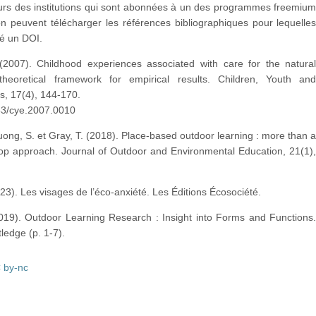
eurs des institutions qui sont abonnées à un des programmes freemiu
n peuvent télécharger les références bibliographiques pour lequelle
vé un DOI.
(2007). Childhood experiences associated with care for the natura
heoretical framework for empirical results. Children, Youth an
s, 17(4), 144-170.
53/cye.2007.0010
ruong, S. et Gray, T. (2018). Place-based outdoor learning : more than 
op approach. Journal of Outdoor and Environmental Education, 21(1)
023). Les visages de l’éco-anxiété. Les Éditions Écosociété.
2019). Outdoor Learning Research : Insight into Forms and Functions
edge (p. 1-7).
 by-nc