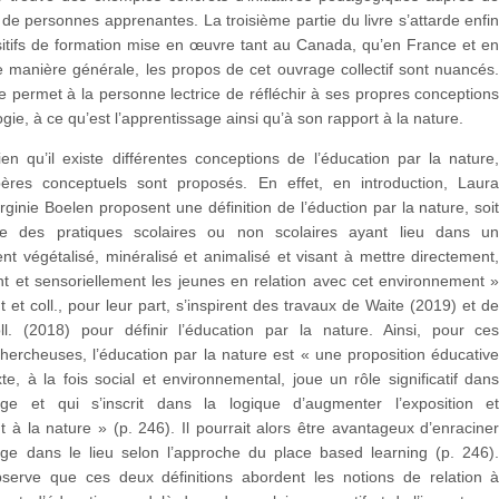
 de personnes apprenantes. La troisième partie du livre s’attarde enfi
sitifs de formation mise en œuvre tant au Canada, qu’en France et e
 manière générale, les propos de cet ouvrage collectif sont nuancés
 permet à la personne lectrice de réfléchir à ses propres conception
gie, à ce qu’est l’apprentissage ainsi qu’à son rapport à la nature.
bien qu’il existe différentes conceptions de l’éducation par la nature
pères conceptuels sont proposés. En effet, en introduction, Laur
irginie Boelen proposent une définition de l’éduction par la nature, soi
le des pratiques scolaires ou non scolaires ayant lieu dans u
t végétalisé, minéralisé et animalisé et visant à mettre directement
t et sensoriellement les jeunes en relation avec cet environnement 
nt et coll., pour leur part, s’inspirent des travaux de Waite (2019) et d
ll. (2018) pour définir l’éducation par la nature. Ainsi, pour ce
ercheuses, l’éducation par la nature est « une proposition éducativ
te, à la fois social et environnemental, joue un rôle significatif dan
sage et qui s’inscrit dans la logique d’augmenter l’exposition e
t à la nature » (p. 246). Il pourrait alors être avantageux d’enracine
sage dans le lieu selon l’approche du place based learning (p. 246)
bserve que ces deux définitions abordent les notions de relation 