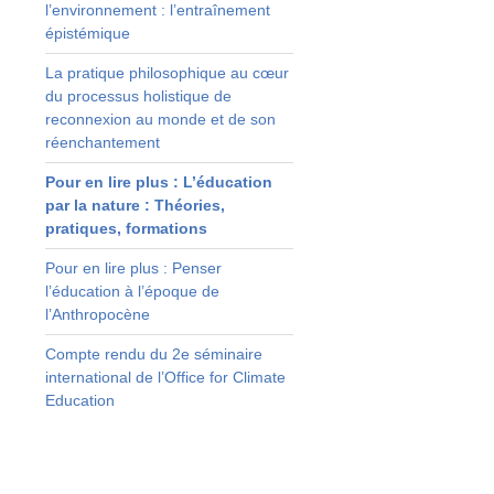
l’environnement : l’entraînement
n
épistémique
n
.
La pratique philosophique au cœur
s
du processus holistique de
reconnexion au monde et de son
réenchantement
,
a
Pour en lire plus : L’éducation
par la nature : Théories,
t
pratiques, formations
n
,
Pour en lire plus : Penser
»
l’éducation à l’époque de
e
l’Anthropocène
s
e
Compte rendu du 2e séminaire
s
international de l’Office for Climate
t
Education
r
.
à