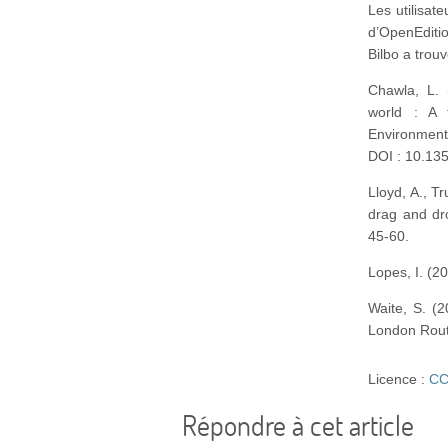
Les utilisat
d’OpenEditio
Bilbo a trou
Chawla, L. 
world : A t
Environment
DOI : 10.13
Lloyd, A., T
drag and dr
45-60.
Lopes, I. (2
Waite, S. (
London Routl
Licence :
CC
Répondre à cet article