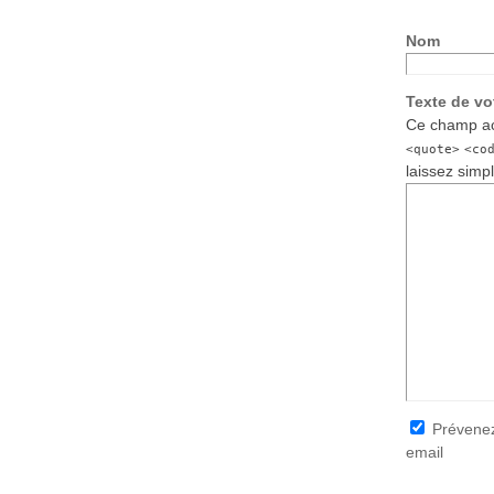
Nom
Texte de v
Ce champ ac
<quote>
<co
laissez simp
Prévenez
email