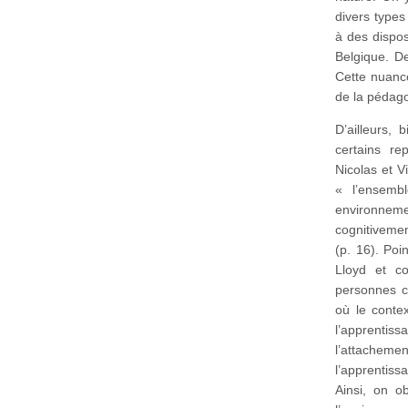
divers types
à des dispo
Belgique. De
Cette nuance
de la pédago
D’ailleurs, 
certains re
Nicolas et V
« l’ensemb
environnemen
cognitivemen
(p. 16). Poi
Lloyd et co
personnes ch
où le contex
l’apprentis
l’attachemen
l’apprentis
Ainsi, on o