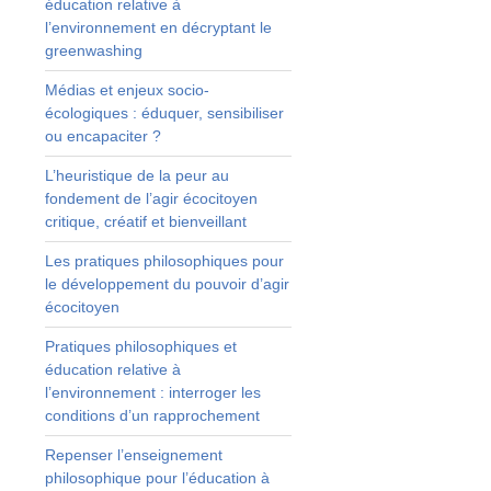
éducation relative à
:
l’environnement en décryptant le
,
greenwashing
:
Médias et enjeux socio-
écologiques : éduquer, sensibiliser
s
ou encapaciter ?
r
L’heuristique de la peur au
s
fondement de l’agir écocitoyen
a
critique, créatif et bienveillant
t
.
Les pratiques philosophiques pour
r
le développement du pouvoir d’agir
écocitoyen
n
Pratiques philosophiques et
e
éducation relative à
.
l’environnement : interroger les
x
conditions d’un rapprochement
e
Repenser l’enseignement
a
philosophique pour l’éducation à
e