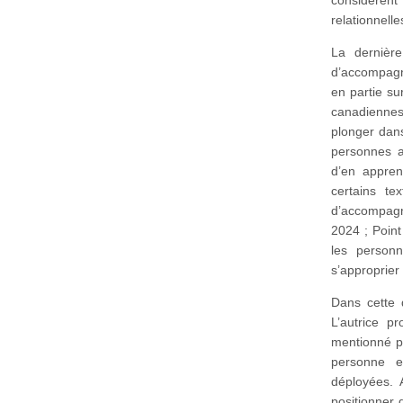
relationnell
La dernière
d’accompagne
en partie su
canadiennes
plonger dans
personnes a
d’en appren
certains te
d’accompagn
2024 ; Point
les person
s’approprier
Dans cette 
L’autrice p
mentionné pr
personne e
déployées. 
positionner 