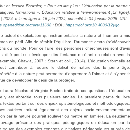
hu et Jessica Fournier, « Pour en lire plus : L’éducation par la nature 
atiques, formations », Éducation relative à l’environnement [En ligne]
| 2024, mis en ligne le 15 juin 2024, consulté le 04 janvier 2025. URL 
als.openedition.org/ere/11608
; DOI :
https://doi.org/10.4000/12yqo
 actuel d’exploitation qui instrumentalise la nature et l’humain a mi
mes en péril. Afin de rétablir l’équilibre, l’humanité devra (re)découvri
sions du monde. Pour ce faire, des personnes chercheuses sont d’avi
sibilité peut se développer dès l’enfance en étant en relation avec l
exemple, Chawla, 2007 ; Stern et coll., 2014). L’éducation formelle e
peut contribuer à réduire le déficit de nature dès le jeune âge
 répétée à la nature peut permettre d’apprendre à l’aimer et à s’y senti
vue de développer le désir de la protéger.
 Laura Nicolas et Virginie Boelen traite de ces questions. L’éducatio
re y est abordée sous plusieurs angles. La première partie du livr
s textes portant sur des enjeux épistémologiques et méthodologiques
es autrices traitent également des enjeux socio-environnementau
ion par la nature pourrait soulever ou mettre en lumière. La deuxièm
’ouvrage présente des pratiques pédagogiques en éducation par l
y trouve des exemples concrets d’initiatives pédagogiques auprès d