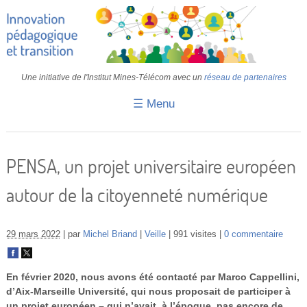
Une initiative de l'Institut Mines-Télécom avec un
réseau de partenaires
☰ Menu
Accueil
Fiches pédagogiques
PENSA, un projet universitaire européen
Retours d’expériences
autour de la citoyenneté numérique
Transition
IA
29 mars 2022
par
Michel Briand
Veille
991 visites
0 commentaire
IMT
En février 2020, nous avons été contacté par Marco Cappellini,
Colloques
d’Aix-Marseille Université, qui nous proposait de participer à
un projet européen – qui n’avait, à l’époque, pas encore de