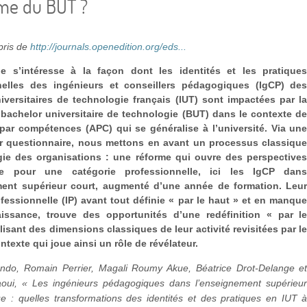
rme du BUT ?
epris de
http://journals.openedition.org/eds...
cle s’intéresse à la façon dont les identités et les pratique
nelles des ingénieurs et conseillers pédagogiques (IgCP) de
niversitaires de technologie français (IUT) sont impactées par l
bachelor universitaire de technologie (BUT) dans le contexte d
par compétences (APC) qui se généralise à l’université. Via un
r questionnaire, nous mettons en avant un processus classiqu
gie des organisations : une réforme qui ouvre des perspective
ie pour une catégorie professionnelle, ici les IgCP dan
ment supérieur court, augmenté d’une année de formation. Leu
ofessionnelle (IP) avant tout définie « par le haut » et en manqu
issance, trouve des opportunités d’une redéfinition « par l
lisant des dimensions classiques de leur activité revisitées par l
texte qui joue ainsi un rôle de révélateur.
ndo, Romain Perrier, Magali Roumy Akue, Béatrice Drot-Delange e
oui, « Les ingénieurs pédagogiques dans l’enseignement supérieu
ue : quelles transformations des identités et des pratiques en IUT 