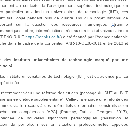
iquement au contexte de l’enseignement supérieur technologique e
n particulier aux instituts universitaires de technologie (IUT), ce
ant fait l’objet pendant plus de quatre ans d’un projet national d
portant sur la question des ressources numériques
[
1
]
ramm
umériques : offre, intermédiations, réseaux en institut universitaire d
e (RENOIR-IUT
https://renoir.uca.fr/
) a été financé par l’Agence national
rche dans le cadre de la convention ANR-18-CE38-0011 entre 2018 e
e des instituts universitaires de technologie marqué par un
ificité
es instituts universitaires de technologie (IUT) est caractérisé par a
pécificités :
nt récemment vécu une réforme des études (passage du DUT au BU
une année d’étude supplémentaire). Celle-ci a engagé une refonte de
ammes via le recours à des référentiels de formation construits selo
roche par compétences [APC] (Poumay, Tarif et Georges, 2017)
pagnée de nouvelles injonctions pédagogiques (réalisation e
ation du portfolio, mises en situations professionnelles appelée