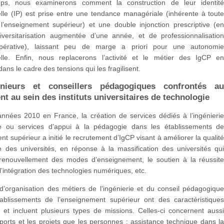
ps, nous examinerons comment la construction de leur identit
lle (IP) est prise entre une tendance managériale (inhérente à tout
l’enseignement supérieur) et une double injonction prescriptive (e
iversitarisation augmentée d’une année, et de professionnalisatio
mpérative), laissant peu de marge a priori pour une autonomi
elle. Enfin, nous replacerons l’activité et le métier des IgCP e
dans le cadre des tensions qui les fragilisent.
nieurs et conseillers pédagogiques confrontés a
t au sein des instituts universitaires de technologie
années 2010 en France, la création de services dédiés à l’ingénieri
e ou services d’appui à la pédagogie dans les établissements d
nt supérieur a initié le recrutement d’IgCP visant à améliorer la qualit
 des universités, en réponse à la massification des universités qu
 renouvellement des modes d’enseignement, le soutien à la réussit
 l’intégration des technologies numériques, etc.
’organisation des métiers de l’ingénierie et du conseil pédagogiqu
ablissements de l’enseignement supérieur ont des caractéristique
 et incluent plusieurs types de missions. Celles-ci concernent auss
ports et les projets que les personnes : assistance technique dans l