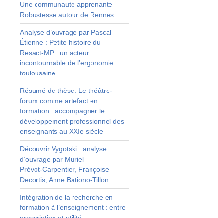
Une communauté apprenante
u
Robustesse autour de Rennes
s
;
Analyse d’ouvrage par Pascal
Étienne : Petite histoire du
Resact‑MP : un acteur
incontournable de l’ergonomie
s
toulousaine.
,
Résumé de thèse. Le théâtre-
t
forum comme artefact en
,
formation : accompagner le
n
développement professionnel des
e
enseignants au XXIe siècle
t
s
Découvrir Vygotski : analyse
u
d’ouvrage par Muriel
,
Prévot‑Carpentier, Françoise
r
Decortis, Anne Bationo‑Tillon
r
Intégration de la recherche en
s
formation à l’enseignement : entre
,
prescription et utilité