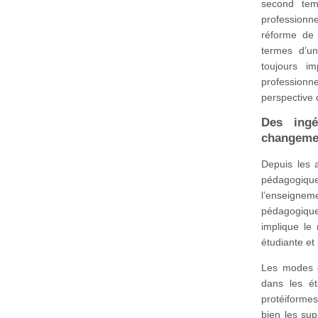
second tem
professionne
réforme de 
termes d’un
toujours i
professionn
perspective 
Des ingé
changemen
Depuis les 
pédagogiqu
l’enseigneme
pédagogique
implique le
étudiante et
Les modes d
dans les ét
protéiformes
bien les sup