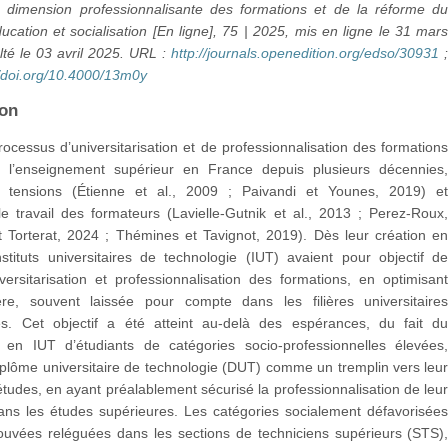
a dimension professionnalisante des formations et de la réforme d
cation et socialisation [En ligne], 75 | 2025, mis en ligne le 31 mar
té le 03 avril 2025. URL :
http://journals.openedition.org/edso/30931
//doi.org/10.4000/13m0y
ion
ocessus d’universitarisation et de professionnalisation des formation
e l’enseignement supérieur en France depuis plusieurs décennies
 tensions (Étienne et al., 2009 ; Paivandi et Younes, 2019) e
e travail des formateurs (Lavielle-Gutnik et al., 2013 ; Perez-Roux
t Torterat, 2024 ; Thémines et Tavignot, 2019). Dès leur création e
stituts universitaires de technologie (IUT) avaient pour objectif d
iversitarisation et professionnalisation des formations, en optimisan
ère, souvent laissée pour compte dans les filières universitaire
lles. Cet objectif a été atteint au-delà des espérances, du fait d
 en IUT d’étudiants de catégories socio-professionnelles élevées
 diplôme universitaire de technologie (DUT) comme un tremplin vers leu
études, en ayant préalablement sécurisé la professionnalisation de leu
dans les études supérieures. Les catégories socialement défavorisée
rouvées reléguées dans les sections de techniciens supérieurs (STS)