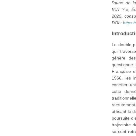
l’aune de l
BUT ? », Édu
2025, consul
DOI :
https:
Introduct
Le double pr
qui travers
génère des
questionne l
Françoise e
1966, les in
concilier un
cette derni
traditionne
recrutement
utilisant le
poursuite d’
trajectoire 
se sont ret