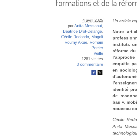
formations et de la réfo
4 avril 2025
Un article r
par
Anita Messaoui
,
Notre arti
Béatrice Drot-Delange
,
Cécile Redondo
,
Magali
profession
Roumy Akue
,
Romain
instituts u
Perrier
réforme du 
Veille
l’approche 
1281 visites
enquête pa
0 commentaire
en sociolo
d’autonom
l’enseigne
identité pr
de reconna
bas », mobi
nouveau con
Cécile Redo
Anita Messa
technologiq