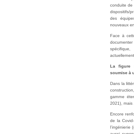
conduite de 
dispositifs
des équipe
nouveaux en
Face à cett
documenter 
spécifique
actuellement
La figure 
soumise à 
Dans la litt
constructio
gamme étend
2021), mais
Encore renfo
de la Covid-
l’ingénierie
aussi superv