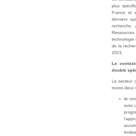
plus spécif
France et e
derniers ay
recherche 
Ressources n
technologi
de la reche
2023..
Le context
double spéc
Le secteur d
moins deux s
ils o
avec 
progr
l’app
accom
évalu