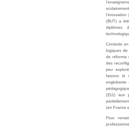
l’enseigne
scolairemen
l’innovation
(BUT) a été
diplômes 
technologiqu
Conduite en 
logiques de 
de réforme 
des reconfig
peu exploré
faisons le
englobante 
pédagogiques
(§11) aux 
partiellemen
(en France et
Pour rense
professionn