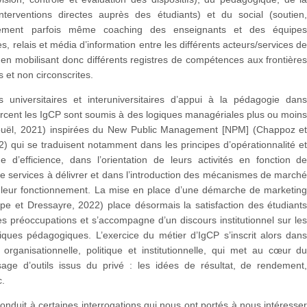
interventions directes auprès des étudiants) et du social (soutien
ment parfois même coaching des enseignants et des équipe
, relais et média d’information entre les différents acteurs/services d
), en mobilisant donc différents registres de compétences aux frontière
s et non circonscrites.
s universitaires et interuniversitaires d’appui à la pédagogie dan
rcent les IgCP sont soumis à des logiques managériales plus ou moin
ouël, 2021) inspirées du New Public Management [NPM] (Chappoz e
) qui se traduisent notamment dans les principes d’opérationnalité e
e d’efficience, dans l’orientation de leurs activités en fonction d
de services à délivrer et dans l’introduction des mécanismes de march
leur fonctionnement. La mise en place d’une démarche de marketin
pe et Dressayre, 2022) place désormais la satisfaction des étudiant
s préoccupations et s’accompagne d’un discours institutionnel sur le
iques pédagogiques. L’exercice du métier d’IgCP s’inscrit alors dan
organisationnelle, politique et institutionnelle, qui met au cœur d
sage d’outils issus du privé : les idées de résultat, de rendement
c.
onduit à certaines interrogations qui nous ont portés à nous intéresse