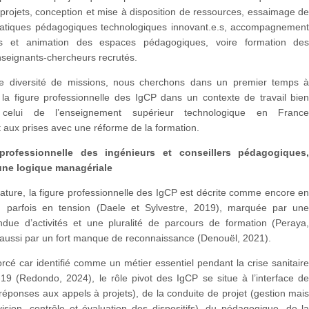
projets, conception et mise à disposition de ressources, essaimage d
/pratiques pédagogiques technologiques innovant.e.s, accompagnemen
s et animation des espaces pédagogiques, voire formation de
seignants-chercheurs recrutés.
e diversité de missions, nous cherchons dans un premier temps 
la figure professionnelle des IgCP dans un contexte de travail bie
, celui de l’enseignement supérieur technologique en Franc
 aux prises avec une réforme de la formation.
professionnelle des ingénieurs et conseillers pédagogiques
une logique managériale
érature, la figure professionnelle des IgCP est décrite comme encore e
n, parfois en tension (Daele et Sylvestre, 2019), marquée par un
ue d’activités et une pluralité de parcours de formation (Peraya
 aussi par un fort manque de reconnaissance (Denouël, 2021).
rcé car identifié comme un métier essentiel pendant la crise sanitair
19 (Redondo, 2024), le rôle pivot des IgCP se situe à l’interface d
 (réponses aux appels à projets), de la conduite de projet (gestion mai
ision, contrôle et évaluation des dispositifs), du pédagogique, de l