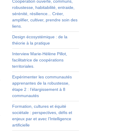
Coopération ouverte, communs,
robustesse, habitabilité, entraide,
sérénité, résilience... Créer,
amplifier, cultiver, prendre soin des
liens.
s
Design écosystémique : de la
s
théorie à la pratique
a
e
Interview Marie-Hélène Pillot,
e
facilitatrice de coopérations
e
territoriales.
s
s
Expérimenter les communautés
r
apprenantes de la robustesse,
e
étape 2 : l’élargissement à 8
e
communautés
e
Formation, cultures et équité
sociétale : perspectives, défis et
t
enjeux par et avec l’Intelligence
r
artificielle
à