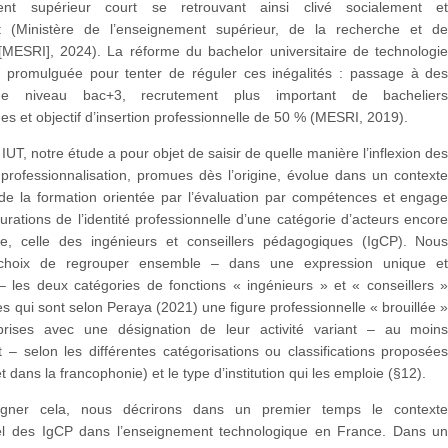
ment supérieur court se retrouvant ainsi clivé socialement e
t (Ministère de l’enseignement supérieur, de la recherche et d
 [MESRI], 2024). La réforme du bachelor universitaire de technologi
 promulguée pour tenter de réguler ces inégalités : passage à de
de niveau bac+3, recrutement plus important de bachelier
es et objectif d’insertion professionnelle de 50 % (MESRI, 2019).
IUT, notre étude a pour objet de saisir de quelle manière l’inflexion de
professionnalisation, promues dès l’origine, évolue dans un context
de la formation orientée par l’évaluation par compétences et engag
urations de l’identité professionnelle d’une catégorie d’acteurs encor
e, celle des ingénieurs et conseillers pédagogiques (IgCP). Nou
 choix de regrouper ensemble – dans une expression unique e
– les deux catégories de fonctions « ingénieurs » et « conseillers 
 qui sont selon Peraya (2021) une figure professionnelle « brouillée 
prises avec une désignation de leur activité variant – au moin
t – selon les différentes catégorisations ou classifications proposée
 dans la francophonie) et le type d’institution qui les emploie (§12).
igner cela, nous décrirons dans un premier temps le context
el des IgCP dans l’enseignement technologique en France. Dans u