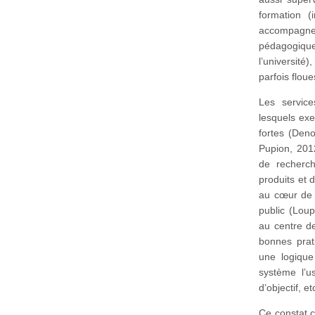
formation (
accompagne
pédagogiques
l’université
parfois floue
Les service
lesquels exe
fortes (Den
Pupion, 2012
de recherch
produits et 
au cœur de 
public (Loup
au centre de
bonnes prat
une logique 
système l’u
d’objectif, et
Ce constat c