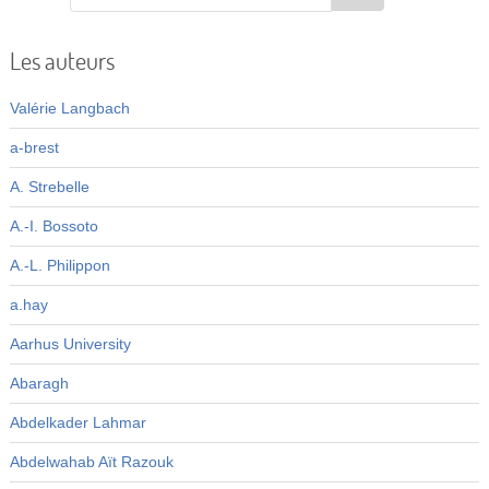
Les auteurs
Valérie Langbach
a-brest
A. Strebelle
A.-I. Bossoto
A.-L. Philippon
a.hay
Aarhus University
Abaragh
Abdelkader Lahmar
Abdelwahab Aït Razouk