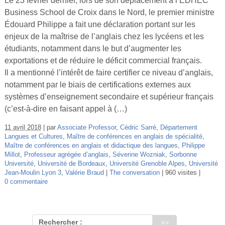
Le 23 février dernier, lors de son déplacement à l’EDHEC
Vidéos
Business School de Croix dans le Nord, le premier ministre
Édouard Philippe a fait une déclaration portant sur les
S’inscrire
enjeux de la maîtrise de l’anglais chez les lycéens et les
Se connecter
étudiants, notamment dans le but d’augmenter les
exportations et de réduire le déficit commercial français.
Il a mentionné l’intérêt de faire certifier ce niveau d’anglais,
notamment par le biais de certifications externes aux
systèmes d’enseignement secondaire et supérieur français
(c’est-à-dire en faisant appel à (…)
11 avril 2018
par
Associate Professor
,
Cédric Sarré
,
Département
Langues et Cultures
,
Maître de conférences en anglais de spécialité
,
Maître de conférences en anglais et didactique des langues
,
Philippe
Millot
,
Professeur agrégée d’anglais
,
Séverine Wozniak
,
Sorbonne
Université
,
Université de Bordeaux
,
Université Grenoble Alpes
,
Université
Jean-Moulin Lyon 3
,
Valérie Braud
The conversation
960 visites
0 commentaire
Rechercher :