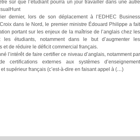
re sûr que l’étudiant pourra un jour travailler dans une autr
isualHunt
rier dernier, lors de son déplacement à l’EDHEC Busines
Croix dans le Nord, le premier ministre Édouard Philippe a fai
tion portant sur les enjeux de la maîtrise de l’anglais chez le
t les étudiants, notamment dans le but d’augmenter le
s et de réduire le déficit commercial français.
nné l’intérêt de faire certifier ce niveau d’anglais, notamment pa
de certifications externes aux systèmes d’enseignemen
et supérieur français (c’est-à-dire en faisant appel à (…)