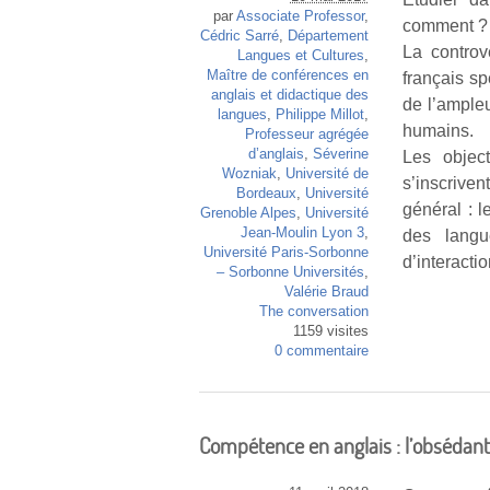
par
Associate Professor
,
comment ?
Cédric Sarré
,
Département
La controv
Langues et Cultures
,
Maître de conférences en
français s
anglais et didactique des
de l’ampleu
langues
,
Philippe Millot
,
humains.
Professeur agrégée
d’anglais
,
Séverine
Les objec
Wozniak
,
Université de
s’inscrive
Bordeaux
,
Université
général : 
Grenoble Alpes
,
Université
Jean-Moulin Lyon 3
,
des langu
Université Paris-Sorbonne
d’interactio
– Sorbonne Universités
,
Valérie Braud
The conversation
1159 visites
0 commentaire
Compétence en anglais : l’obsédante