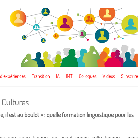
 d’expériences
Transition
IA
IMT
Colloques
Vidéos
S’inscrire
 Cultures
e, il est au boulot » : quelle formation linguistique pour les
ans une autre langue, en ayant appris cette langue… mai