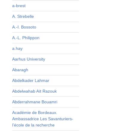
a-brest
s
A. Strebelle
d
A.-I. Bossoto
t
A.-L. Philippon
D
a.hay
e
e
Aarhus University
t
Abaragh
Abdelkader Lahmar
Abdelwahab Aït Razouk
Abderrahmane Bouamri
Académie de Bordeaux.
Ambassadrice Les Savanturiers-
l’école de la recherche