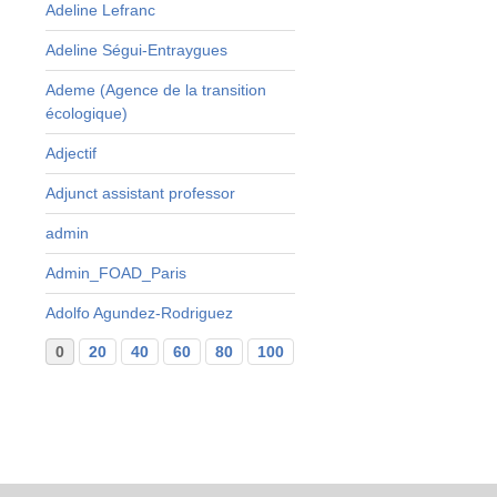
e
Adeline Lefranc
Adeline Ségui-Entraygues
s
t
Ademe (Agence de la transition
s
écologique)
s
Adjectif
r
Adjunct assistant professor
t
admin
Admin_FOAD_Paris
Adolfo Agundez-Rodriguez
0
20
40
60
80
100
120
140
160
...
29