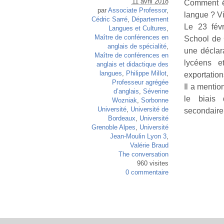
11 avril 2018
Comment êt
par
Associate Professor
,
langue ? V
Cédric Sarré
,
Département
Le 23 fév
Langues et Cultures
,
Maître de conférences en
School de 
anglais de spécialité
,
une déclara
Maître de conférences en
lycéens e
anglais et didactique des
langues
,
Philippe Millot
,
exportation
Professeur agrégée
Il a mentio
d’anglais
,
Séverine
le biais 
Wozniak
,
Sorbonne
Université
,
Université de
secondaire 
Bordeaux
,
Université
Grenoble Alpes
,
Université
Jean-Moulin Lyon 3
,
Valérie Braud
The conversation
960 visites
0 commentaire