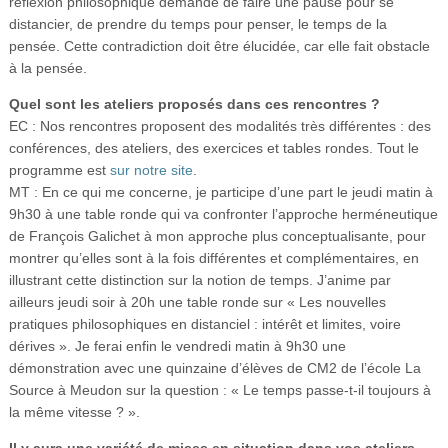
réflexion philosophique demande de faire une pause pour se
distancier, de prendre du temps pour penser, le temps de la
pensée. Cette contradiction doit être élucidée, car elle fait obstacle
à la pensée.
Quel sont les ateliers proposés dans ces rencontres ?
EC : Nos rencontres proposent des modalités très différentes : des
conférences, des ateliers, des exercices et tables rondes. Tout le
programme est
sur notre site
.
MT : En ce qui me concerne, je participe d’une part le jeudi matin à
9h30 à une table ronde qui va confronter l’approche herméneutique
de François Galichet à mon approche plus conceptualisante, pour
montrer qu’elles sont à la fois différentes et complémentaires, en
illustrant cette distinction sur la notion de temps. J’anime par
ailleurs jeudi soir à 20h une table ronde sur « Les nouvelles
pratiques philosophiques en distanciel : intérêt et limites, voire
dérives ». Je ferai enfin le vendredi matin à 9h30 une
démonstration avec une quinzaine d’élèves de CM2 de l’école La
Source à Meudon sur la question : « Le temps passe-t-il toujours à
la même vitesse ? ».
Il y aura une variété de mises en situation dans vos ateliers,