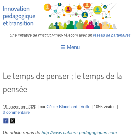
Une initiative de l'Institut Mines-Télécom avec un
réseau de partenaires
☰ Menu
Accueil
Fiches pédagogiques
Le temps de penser ; le temps de la
Retours d’expériences
pensée
Transition
IA
19 novembre 2020
par
Cécile Blanchard
Veille
1055 visites
0 commentaire
IMT
Colloques
Un article repris de
http://www.cahiers-pedagogiques.com...