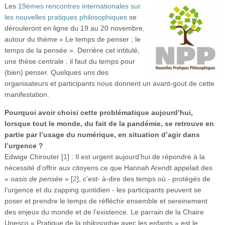
Les
19èmes rencontres internationales sur
Vidéos
les nouvelles pratiques philosophiques
se
S’inscrire
dérouleront en ligne du 19 au 20 novembre,
autour du thème « Le temps de penser ; le
Se connecter
temps de la pensée ». Derrière cet intitulé,
une thèse centrale : il faut du temps pour
(bien) penser. Quelques uns des
organisateurs et participants nous donnent un avant-gout de cette
manifestation.
Pourquoi avoir choisi cette problématique aujourd’hui,
lorsque tout le monde, du fait de la pandémie, se retrouve en
partie par l’usage du numérique, en situation d’agir dans
l’urgence ?
Edwige Chirouter
[
1
]
: Il est urgent aujourd’hui de répondre à la
nécessité d’offrir aux citoyens ce que Hannah Arendt appelait des
«
oasis de pensée
»
[
2
]
, c’est- à-dire des temps où - protégés de
l’urgence et du zapping quotidien - les participants peuvent se
poser et prendre le temps de réfléchir ensemble et sereinement
des enjeux du monde et de l’existence. Le parrain de la Chaire
Unesco « Pratique de la philosophie avec les enfants » est le