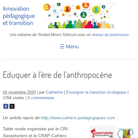
Une initiative de l'Institut Mines-Télécom avec un
réseau de partenaires
☰ Menu
Accueil
Fiches pédagogiques
Eduquer à l’ère de l’anthropocène
Retours d’expériences
18 novembre 2020
par
Catherine
Enseigner la transition écologique
Transition
1764 visites
0 commentaire
IA
Un article repris de
http://www.cahiers-pedagogiques.com...
IMT
Table ronde organisée par le CRI-
Colloques
Savanturiers et le CRAP-
Cahiers