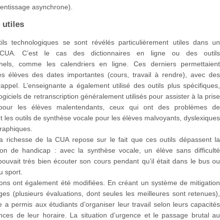
rentissage asynchrone).
 utiles
tils technologiques se sont révélés particulièrement utiles dans u
UA. C’est le cas des dictionnaires en ligne ou des outil
nnels, comme les calendriers en ligne. Ces derniers permettaien
les élèves des dates importantes (cours, travail à rendre), avec de
appel. L’enseignante a également utilisé des outils plus spécifiques
giciels de retranscription généralement utilisés pour assister à la pris
pour les élèves malentendants, ceux qui ont des problèmes d
 les outils de synthèse vocale pour les élèves malvoyants, dyslexique
graphiques.
la richesse de la CUA repose sur le fait que ces outils dépassent l
tion de handicap : avec la synthèse vocale, un élève sans difficult
 pouvait très bien écouter son cours pendant qu’il était dans le bus o
du sport.
ions ont également été modifiées. En créant un système de mitigatio
s (plusieurs évaluations, dont seules les meilleures sont retenues)
e a permis aux étudiants d’organiser leur travail selon leurs capacité
nces de leur horaire. La situation d’urgence et le passage brutal a