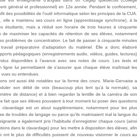
ent général et professionnel) en 12e année. Pendant le confinement
rofit des possibilités de l’outil informatique selon les principes de la CUA
, elle a maintenu ses cours en ligne (apprentissage synchrone), à l
 étudiants, mais a réduit son horaire de trois heures à cinquant
in de maximiser les capacités de rétention de ses élèves, notammen
es problèmes de concentration. Le fait de passer à cinquante minute
travail préparatoire d’adaptation du matériel. Elle a donc élabor
upports pédagogiques (enregistrements audio, vidéos, guides, lectures
endus disponibles à l’avance avec ses notes de cours. Les tests e
 ligne lui permettaient de s’assurer que chaque élève maîtrisait le
, vues ou entendues.
ions ont aussi été notables sur la forme des cours. Marie-Gervaise 
duler son débit de voix (beaucoup plus lent qu’à la normale), s
mètre de distance) et à bien regarder la lentille de la caméra de so
Le fait que ses élèves pouvaient à tout moment lui poser des question
 de clavardage est un atout supplémentaire, notamment pour les plu
e de troubles de langage ou parce qu’ils maitrisaient mal la langue d
eignante a également pris l’habitude d’enregistrer chaque cours (ains
tions dans le clavardage) pour les mettre à disposition des élèves, afi
 ont le plus de difficultés puissent de nouveau visionner le cours a