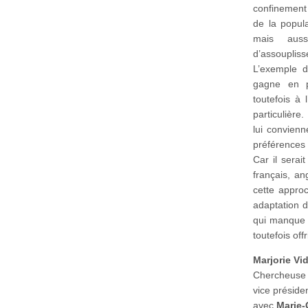
confinement 
de la popul
mais aussi
d’assouplis
L’exemple 
gagne en po
toutefois à 
particulière.
lui convienn
préférences
Car il serai
français, an
cette appro
adaptation d
qui manque l
toutefois off
Marjorie Vi
Chercheuse 
vice préside
avec
Marie-