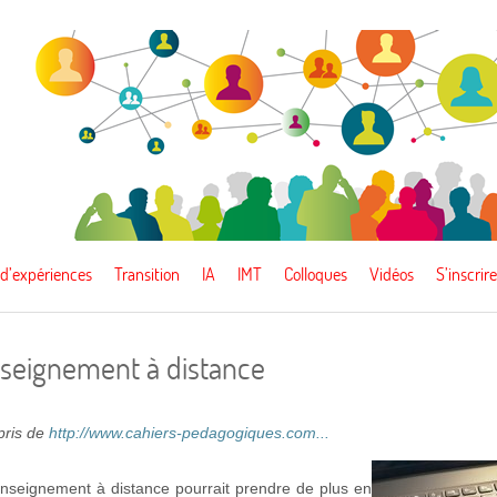
 d’expériences
Transition
IA
IMT
Colloques
Vidéos
S’inscrire
nseignement à distance
epris de
http://www.cahiers-pedagogiques.com...
enseignement à distance pourrait prendre de plus en