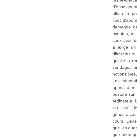
d’enseignem
elle a tiré p
Tout d’abord
demande des
minutes, af
ceux avec d
a exigé un 
différents s
qu’elle a r
sondages en
notions lues
Les adaptat
appris à mo
posture (un 
ordinateur. 
via l’outil
gênés à caus
cours. L’ens
que les ques
que ceux qui