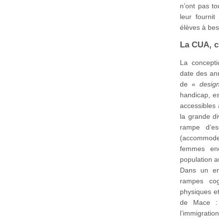
n’ont pas t
leur fourni
élèves à beso
La CUA, c
La conceptio
date des an
de «
design
handicap, e
accessibles
la grande di
rampe d’es
(accommode
femmes enc
population 
Dans un env
rampes cogn
physiques et
de Mace : 
l’immigrati