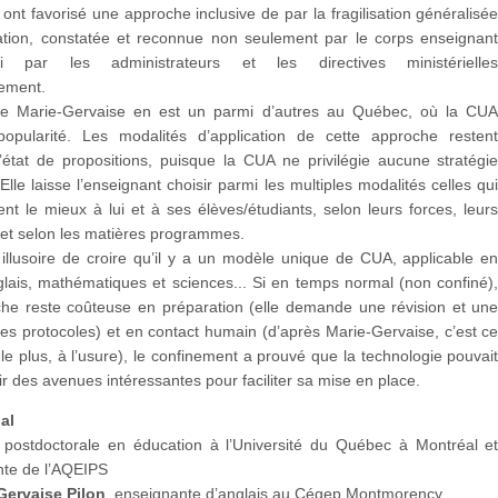
ont favorisé une approche inclusive de par la fragilisation généralisé
ation, constatée et reconnue non seulement par le corps enseignan
 par les administrateurs et les directives ministérielle
sement.
de Marie-Gervaise en est un parmi d’autres au Québec, où la CU
pularité. Les modalités d’application de cette approche resten
l’état de propositions, puisque la CUA ne privilégie aucune stratégi
 Elle laisse l’enseignant choisir parmi les multiples modalités celles qu
ent le mieux à lui et à ses élèves/étudiants, selon leurs forces, leur
 et selon les matières programmes.
t illusoire de croire qu’il y a un modèle unique de CUA, applicable e
glais, mathématiques et sciences... Si en temps normal (non confiné)
che reste coûteuse en préparation (elle demande une révision et un
es protocoles) et en contact humain (d’après Marie-Gervaise, c’est c
e plus, à l’usure), le confinement a prouvé que la technologie pouvai
rir des avenues intéressantes pour faciliter sa mise en place.
dal
postdoctorale en éducation à l’Université du Québec à Montréal e
nte de l’AQEIPS
Gervaise Pilon
, enseignante d’anglais au Cégep Montmorency