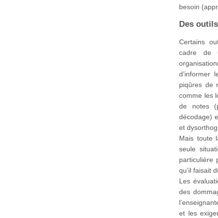
besoin (app
Des outils
Certains ou
cadre de C
organisatio
d’informer 
piqûres de r
comme les lo
de notes (
décodage) et
et dysortho
Mais toute 
seule situa
particulière
qu’il faisait 
Les évaluat
des dommage
l’enseignant
et les exige