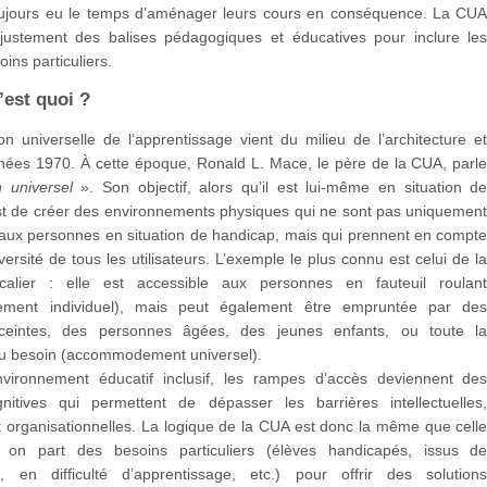
oujours eu le temps d’aménager leurs cours en conséquence. La CU
t justement des balises pédagogiques et éducatives pour inclure le
ins particuliers.
’est quoi ?
n universelle de l’apprentissage vient du milieu de l’architecture e
nées 1970. À cette époque, Ronald L. Mace, le père de la CUA, parl
 universel
». Son objectif, alors qu’il est lui-même en situation d
st de créer des environnements physiques qui ne sont pas uniquemen
 aux personnes en situation de handicap, mais qui prennent en compt
versité de tous les utilisateurs. L’exemple le plus connu est celui de l
calier : elle est accessible aux personnes en fauteuil roulan
ment individuel), mais peut également être empruntée par de
eintes, des personnes âgées, des jeunes enfants, ou toute l
au besoin (accommodement universel).
ironnement éducatif inclusif, les rampes d’accès deviennent de
itives qui permettent de dépasser les barrières intellectuelles
 organisationnelles. La logique de la CUA est donc la même que cell
on part des besoins particuliers (élèves handicapés, issus d
on, en difficulté d’apprentissage, etc.) pour offrir des solution