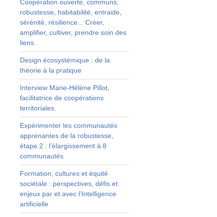
Coopération ouverte, communs,
robustesse, habitabilité, entraide,
sérénité, résilience... Créer,
amplifier, cultiver, prendre soin des
liens.
Design écosystémique : de la
théorie à la pratique
e
e
Interview Marie-Hélène Pillot,
facilitatrice de coopérations
territoriales.
n
t
Expérimenter les communautés
r
apprenantes de la robustesse,
,
étape 2 : l’élargissement à 8
é
communautés
s
Formation, cultures et équité
s
sociétale : perspectives, défis et
s
enjeux par et avec l’Intelligence
artificielle
t