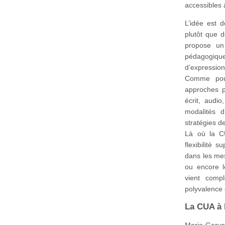
accessibles 
L’idée est d
plutôt que 
propose un
pédagogiques
d’expression 
Comme pour
approches p
écrit, audi
modalités d
stratégies d
Là où la CU
flexibilité 
dans les me
ou encore l
vient compl
polyvalence 
La CUA à 
Marie-Gerv