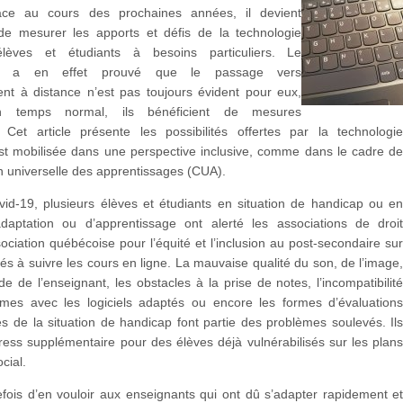
ace au cours des prochaines années, il devient
de mesurer les apports et défis de la technologie
lèves et étudiants à besoins particuliers. Le
nt a en effet prouvé que le passage vers
ent à distance n’est pas toujours évident pour eux,
en temps normal, ils bénéficient de mesures
. Cet article présente les possibilités offertes par la technologi
est mobilisée dans une perspective inclusive, comme dans le cadre d
n universelle des apprentissages (CUA).
vid-19, plusieurs élèves et étudiants en situation de handicap ou e
d’adaptation ou d’apprentissage ont alerté les associations de droi
ciation québécoise pour l’équité et l’inclusion au post-secondaire su
ultés à suivre les cours en ligne. La mauvaise qualité du son, de l’image
ide de l’enseignant, les obstacles à la prise de notes, l’incompatibilit
rmes avec les logiciels adaptés ou encore les formes d’évaluation
 de la situation de handicap font partie des problèmes soulevés. Il
ress supplémentaire pour des élèves déjà vulnérabilisés sur les plan
ocial.
utefois d’en vouloir aux enseignants qui ont dû s’adapter rapidement e