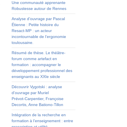
Une communauté apprenante
A
Robustesse autour de Rennes
s
Analyse d’ouvrage par Pascal
Étienne : Petite histoire du
Resact‑MP : un acteur
t
incontournable de l’ergonomie
toulousaine.
e
e
Résumé de thèse. Le théâtre-
t
forum comme artefact en
e
formation : accompagner le
a
développement professionnel des
t
enseignants au XXIe siècle
s
a
Découvrir Vygotski : analyse
d’ouvrage par Muriel
Prévot‑Carpentier, Françoise
s
Decortis, Anne Bationo‑Tillon
,
e
Intégration de la recherche en
e
formation à l’enseignement : entre
s
prescription et utilité