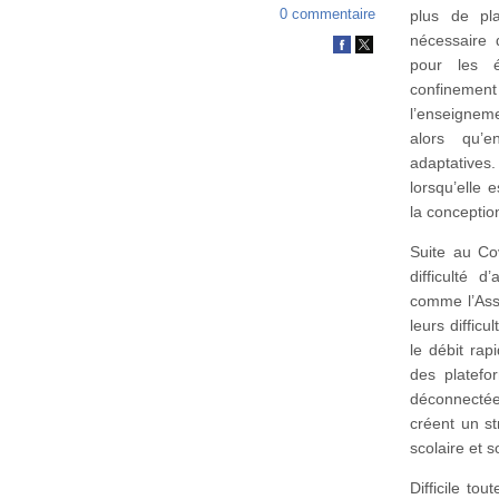
0 commentaire
plus de pl
nécessaire 
pour les é
confineme
l’enseignem
alors qu’
adaptatives
lorsqu’elle 
la conceptio
Suite au Co
difficulté 
comme l’Asso
leurs diffic
le débit rap
des platefo
déconnectées
créent un st
scolaire et s
Difficile to