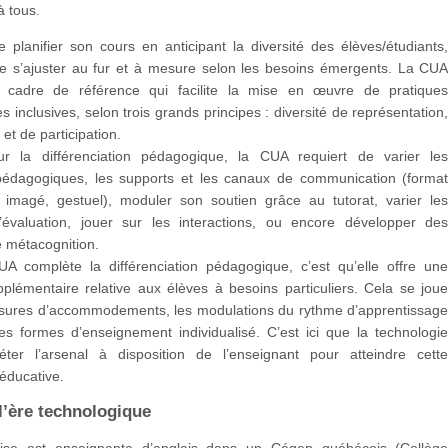
à tous.
e planifier son cours en anticipant la diversité des élèves/étudiants
de s’ajuster au fur et à mesure selon les besoins émergents. La CU
 cadre de référence qui facilite la mise en œuvre de pratique
 inclusives, selon trois grands principes : diversité de représentation
et de participation.
 la différenciation pédagogique, la CUA requiert de varier le
édagogiques, les supports et les canaux de communication (forma
o, imagé, gestuel), moduler son soutien grâce au tutorat, varier le
’évaluation, jouer sur les interactions, ou encore développer de
e métacognition.
A complète la différenciation pédagogique, c’est qu’elle offre un
supplémentaire relative aux élèves à besoins particuliers. Cela se jou
sures d’accommodements, les modulations du rythme d’apprentissag
es formes d’enseignement individualisé. C’est ici que la technologi
éter l’arsenal à disposition de l’enseignant pour atteindre cett
éducative.
l’ère technologique
aise est enseignante d’anglais dans un Cégep québécois (Collèg