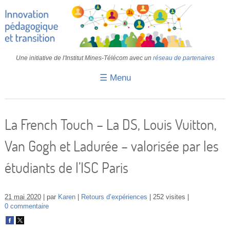
Une initiative de l'Institut Mines-Télécom avec un
réseau de partenaires
☰ Menu
Accueil
Fiches pédagogiques
La French Touch – La DS, Louis Vuitton,
Retours d’expériences
Van Gogh et Ladurée – valorisée par les
Transition
étudiants de l’ISC Paris
IA
IMT
21 mai 2020
par
Karen
Retours d’expériences
252 visites
0 commentaire
Colloques