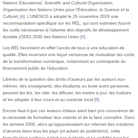
Nations Educational, Scientific and Cultural Organisation,
Organisation des Nations Unies pour l’Education, la Science et la
Culture
)
[
4
]
. L’UNESCO a adopté le 25 novembre 2019 une
recommandation spécifique sur les REL, qui sont estimées fournir
les outils nécessaires à l’atteinte des objectifs de développement
durable (ODD) 2030 des Nations Unies
[
5
]
.
Les REL favorisent en effet l’accès de tous à une éducation de
qualité. Elles incarnent une façon vertueuse de mutualiser les coûts
de la transformation numérique, notamment en contrepartie du
financement public de l’éducation.
Libérés de la question des droits d’auteurs par les auteurs eux-
mêmes, des enseignants, des étudiants ou toute autre personne,
peuvent les lire, les citer, les diffuser, les mettre à jour, les traduire
et les adapter à leur cours et au contexte local
[
6
]
.
Encore faut-il que ces auteurs initiaux aient bien pris conscience de
la nécessité de formaliser leur volonté et de la faire connaître. Dans
les années 2000, alors qu’apparaissaient sur internet des créations
d’œuvres dans tous les pays (et autant de juridictions), cette
formalisation juridique n’était pas évidente et sa visibilité pour les