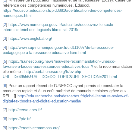
[
1
]
Ministère de l’Éducation nationale et de la Jeunesse. (2019). Cadre de
référence des compétences numériques. Eduscol.
https://eduscol.education.fr/pid38816/certification-des-competences-
numeriques.html
[
2
]
https://www.numerique.gouv.fr/actualites/decouvrez-le-socle-
interministeriel-des-logiciels-libres-sill-2019/
[
3
]
https://www.oeglobal.org/
[
4
]
http://www.sup-numerique.gouv.fr/cid111097/de-la-ressource-
pedagogique-a-la-ressource-educative-libre.html
[
5
]
https://fr.unesco.org/news/nouvelle-recommandation-lunesco-
favorisera-lacces-aux-ressources-educatives-tous //
et la recommandation
elle-même :
http://portal.unesco.org/fr/ev.php-
URL_ID=49556&URL_DO=DO_TOPIC&URL_SECTION=201.html
[
6
]
Pour un rapport récent de l’UNESCO ayant permis de constater la
production rapide et à un coût maîtrisé de manuels scolaires grâce aux
REL : [[
http://eda.recherche.parisdescartes.fr/global-literature-review-of-
digital-textbooks-and-digital-education-media/
[
7
]
http://cersa.cnrs.fr/
[
8
]
https://pix.fr/
[
9
]
https://creativecommons.org/