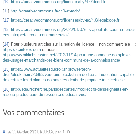
[
10
]
https://creativecommons.org/licenses/by/4.0/deed.fr
[
11
]
http://creativecommons.fr/cc0-et-mdp/
[
12
]
https://creativecommons.org/licenses/by-nc/4.0/legalcode.fr
[
13
]
https://creativecommons.org/2020/01/07/u-s-appellate-court-enforces-
ccs-interpretation-of-noncommercial/
[
14
]
Pour plusieurs articles sur la notion de licence « non commerciale » :
https://scinfolex.com
et aussi
http://www.bibliobsession.net/2012/11/14/pour-une-approche-complexe-
des-usages-marchands-des-biens-communs-de-la-connaissance/
[
15
]
https://www.actualitesdudroit.fr/browse/tech-
droit/blockchain/20993/vers-une-blockchain-dediee-a-l-education-capable-
de-certifier-les-diplomes-comme-les-droits-de-propriete-intellectuelle
[
16
]
http://eda.recherche.parisdescartes.fr/collectifs-denseignants-en-
reseau-producteurs-de-ressources-educatives/
Vos commentaires
#
Le 11 février 2021 à 11:19
,
par
J. O