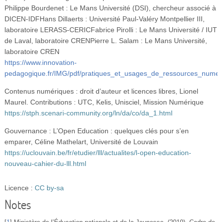
Philippe Bourdenet : Le Mans Université (DSI), chercheur associé à
DICEN-IDFHans Dillaerts : Université Paul-Valéry Montpellier III,
laboratoire LERASS-CERICFabrice Pirolli : Le Mans Université / IUT
de Laval, laboratoire CRENPierre L. Salam : Le Mans Université,
laboratoire CREN
https://www.innovation-
pedagogique.fr/IMG/pdf/pratiques_et_usages_de_ressources_nume
Contenus numériques : droit d’auteur et licences libres, Lionel
Maurel. Contributions : UTC, Kelis, Unisciel, Mission Numérique
https://stph.scenari-community.org/ln/da/co/da_1.html
Gouvernance : L’Open Education : quelques clés pour s’en
emparer, Céline Mathelart, Université de Louvain
https://uclouvain.be/fr/etudier/lll/actualites/l-open-education-
nouveau-cahier-du-lll.html
Licence :
CC by-sa
Notes