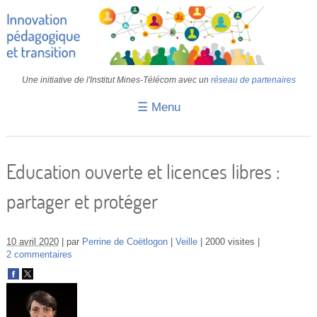
Une initiative de l'Institut Mines-Télécom avec un
réseau de partenaires
☰ Menu
Accueil
Fiches pédagogiques
Education ouverte et licences libres :
Retours d’expériences
partager et protéger
Transition
IA
10 avril 2020
par
Perrine de Coëtlogon
Veille
2000 visites
2 commentaires
IMT
Colloques