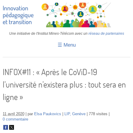
Une initiative de l'Institut Mines-Télécom avec un
réseau de partenaires
☰ Menu
Accueil
Fiches pédagogiques
INFOX#11 : « Après le CoViD-19
Retours d’expériences
l’université n’existera plus : tout sera en
Transition
ligne »
IA
IMT
11 avril 2020
par
Elsa Paukovics
LIP, Genève
778 visites
0 commentaire
Colloques