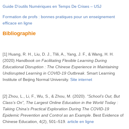
Guide D’outils Numériques en Temps De Crises – USJ
Formation de profs : bonnes pratiques pour un enseignement
efficace en ligne
Bibliographie
[1] Huang, R. H., Liu, D. J., Tlili, A., Yang, J. F., & Wang, H. H.
(2020)
Handbook on Facilitating Flexible Learning During
Educational Disruption : The Chinese Experience in Maintaining
Undisrupted Learning in COVID-19 Outbreak
. Smart Learning
Institute of Beijing Normal University.
Site internet
[2] Zhou, L., Li, F., Wu, S., & Zhou, M. (2020).
“School’s Out, But
Class’s On”, The Largest Online Education in the World Today :
Taking China’s Practical Exploration During The COVID-19
Epidemic Prevention and Control as an Example
. Best Evidence of
Chinese Education, 4(2), 501–519.
article en ligne