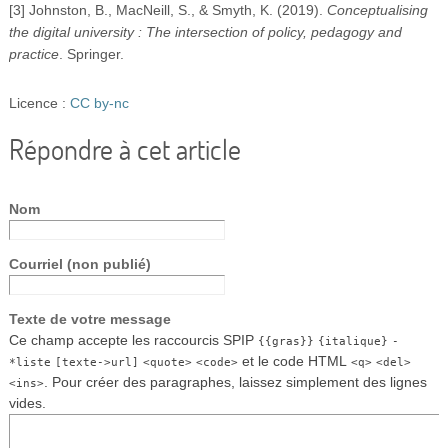
[3] Johnston, B., MacNeill, S., & Smyth, K. (2019).
Conceptualising
the digital university : The intersection of policy, pedagogy and
practice
. Springer.
Licence :
CC by-nc
Répondre à cet article
Nom
Courriel (non publié)
Texte de votre message
Ce champ accepte les raccourcis SPIP
{{gras}}
{italique}
-
et le code HTML
*liste
[texte->url]
<quote>
<code>
<q>
<del>
. Pour créer des paragraphes, laissez simplement des lignes
<ins>
vides.