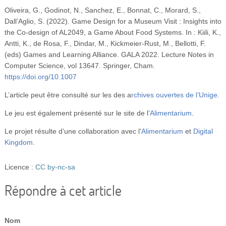
Oliveira, G., Godinot, N., Sanchez, E., Bonnat, C., Morard, S.,
Dall’Aglio, S. (2022). Game Design for a Museum Visit : Insights into
the Co-design of AL2049, a Game About Food Systems. In : Kiili, K.,
Antti, K., de Rosa, F., Dindar, M., Kickmeier-Rust, M., Bellotti, F.
(eds) Games and Learning Alliance. GALA 2022. Lecture Notes in
Computer Science, vol 13647. Springer, Cham.
https://doi.org/10.1007
L’article peut être consulté sur les des a
rchives ouvertes de l’Unige.
Le jeu est également présenté sur le site de l’
Alimentarium
.
Le projet résulte d’une collaboration avec l’
Alimentarium
et
Digital
Kingdom
.
Licence :
CC by-nc-sa
Répondre à cet article
Nom