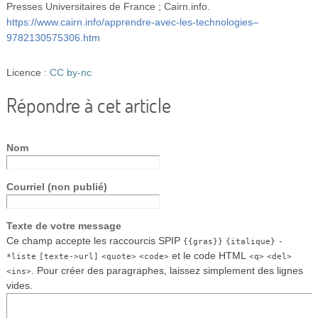
Presses Universitaires de France ; Cairn.info.
https://www.cairn.info/apprendre-avec-les-technologies–
9782130575306.htm
Licence :
CC by-nc
Répondre à cet article
Nom
Courriel (non publié)
Texte de votre message
Ce champ accepte les raccourcis SPIP
{{gras}}
{italique}
-
et le code HTML
*liste
[texte->url]
<quote>
<code>
<q>
<del>
. Pour créer des paragraphes, laissez simplement des lignes
<ins>
vides.