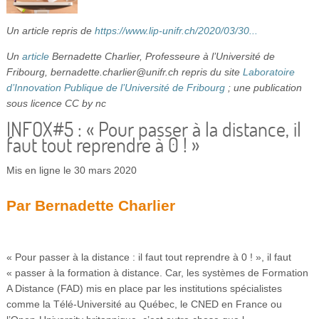
Vidéos
Un article repris de
https://www.lip-unifr.ch/2020/03/30...
S’inscrire
Un
article
Bernadette Charlier, Professeure à l’Université de
Se connecter
Fribourg, bernadette.charlier@unifr.ch repris du site
Laboratoire
d’Innovation Publique de l’Université de Fribourg
; une publication
sous licence CC by nc
INFOX#5 : « Pour passer à la distance, il
faut tout reprendre à 0 ! »
Mis en ligne le 30 mars 2020
Par Bernadette Charlier
« Pour passer à la distance : il faut tout reprendre à 0 ! », il faut
« passer à la formation à distance. Car, les systèmes de Formation
A Distance (FAD) mis en place par les institutions spécialistes
comme la Télé-Université au Québec, le CNED en France ou