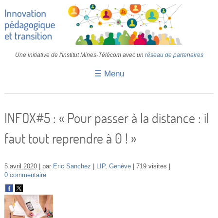
Une initiative de l'Institut Mines-Télécom avec un
réseau de partenaires
☰ Menu
Accueil
Fiches pédagogiques
INFOX#5 : « Pour passer à la distance : il
Retours d’expériences
faut tout reprendre à 0 ! »
Transition
IA
5 avril 2020
par
Eric Sanchez
LIP, Genève
719 visites
0 commentaire
IMT
Colloques