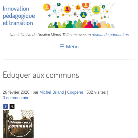
Une initiative de l'Institut Mines-Télécom avec un
réseau de partenaires
☰ Menu
Accueil
Fiches pédagogiques
Eduquer aux communs
Retours d’expériences
26 février 2020
par
Michel Briand
Coopérer
502 visites
Transition
0 commentaire
IA
IMT
Colloques