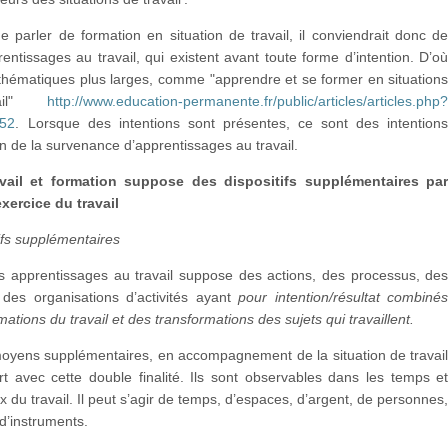
e parler de formation en situation de travail, il conviendrait donc d
rentissages au travail, qui existent avant toute forme d’intention. D’o
e thématiques plus larges, comme "apprendre et se former en situation
vail"
http://www.education-permanente.fr/public/articles/articles.php
752
. Lorsque des intentions sont présentes, ce sont des intention
on de la survenance d’apprentissages au travail.
ravail et formation suppose des dispositifs supplémentaires pa
exercice du travail
ifs supplémentaires
es apprentissages au travail suppose des actions, des processus, de
des organisations d’activités ayant
pour intention/résultat combiné
ations du travail et des transformations des sujets qui travaillent.
 moyens supplémentaires, en accompagnement de la situation de travai
t avec cette double finalité. Ils sont observables dans les temps e
ux du travail. Il peut s’agir de temps, d’espaces, d’argent, de personnes
 d’instruments.