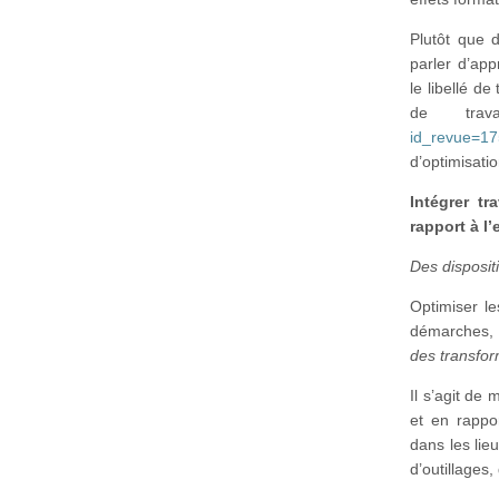
Plutôt que d
parler d’app
le libellé d
de tra
id_revue=1
d’optimisati
Intégrer t
rapport à l’
Des disposit
Optimiser l
démarches, 
des transform
Il s’agit de
et en rappor
dans les lie
d’outillages,