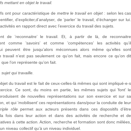
fs mettant en objet le travail.
ifs ont pour caractéristique de
mettre le travail en objet
: selon les ca
entifier, d’expliciter,d’analyser, de ’parler’ le travail, d’échanger sur lui
ctivités en rapport direct avec l’exercice du travail des sujets.
ent de ’reconnaitre’ le travail. Et, à partir de là, de reconnaitr
ment comme ’savoirs’ et comme ’compétences’ les activités qu’i
qui peuvent être jusqu’alors méconnues alors même qu’elles son
e travail n’est pas seulement ce qu’on fait, mais encore ce qu’on di
e que l’on représente qu’on fait.
 sujet qui travaille.
bjet du travail est le fait de ceux-celles-là mêmes qui sont impliqué-e-
ercice. Ce sont, du moins en partie, les mêmes sujets qui ’font’ l
i produisent de nouvelles représentations sur son exercice et sur s
on, et qui ’mobilisent’ ces représentations dans/pour la conduite de leu
triple rôle
permet aux acteurs présents dans ces dispositifs d’êtr
a fois dans leur action et dans des activités de recherche et d
latives à cette action. Action, recherche et formation sont donc mêlées
un niveau collectif qu’à un niveau individuel.