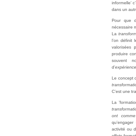
informelle’ 
dans un autre
Pour que de
nécessaire ni
La
transform
l’on définit
valorisées 
produire con
souvent n
d’
expérienc
Le concept d
transformati
C’est une t
La ’formati
transformati
ont comme i
qu’engager u
activité ou d
effets format