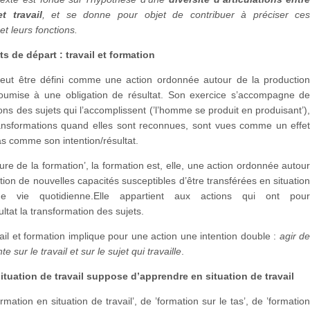
t travail
, et se donne pour objet de contribuer à préciser ce
 et leurs fonctions.
s de départ : travail et formation
’ peut être défini comme une action ordonnée autour de la productio
t soumise à une obligation de résultat. Son exercice s’accompagne d
ons des sujets qui l’accomplissent (’l’homme se produit en produisant’)
ansformations quand elles sont reconnues, sont vues comme un effe
pas comme son intention/résultat.
ture de la formation’, la formation est, elle, une action ordonnée autou
tion de nouvelles capacités susceptibles d’être transférées en situatio
/de vie quotidienne.Elle appartient aux actions qui ont pou
ultat la transformation des sujets.
vail et formation implique pour une action une intention double :
agir d
te sur le travail et sur le sujet qui travaille
.
ituation de travail suppose d’apprendre en situation de travail
rmation en situation de travail’, de ’formation sur le tas’, de ’formatio