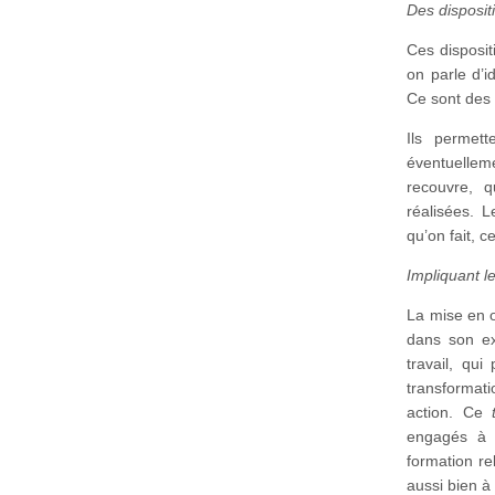
Des dispositi
Ces disposit
on parle d’id
Ce sont des a
Ils permett
éventuelle
recouvre, 
réalisées. L
qu’on fait, c
Impliquant le
La mise en o
dans son ex
travail, qu
transformati
action. Ce
engagés à l
formation re
aussi bien à 