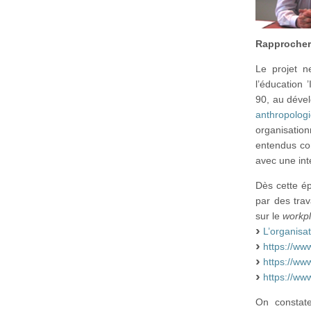
Rapprocher t
Le projet ne
l’éducation 
90, au dével
anthropolog
organisatio
entendus co
avec une int
Dès cette ép
par des trav
sur le
workpl
L’organisat
https://ww
https://ww
https://ww
On constate