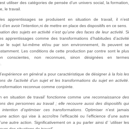
c’est utiliser des catégories de pensée d’un univers social, la formation
, le travail.
s apprentissages se produisent en situation de travail, il n’es
 d’en avoir l’intention,ni de mettre en place des dispositifs en ce sens.
ation des sujets en activité n’est qu’une des faces de leur activité
. S
 les apprentissages comme des transformations d’habitudes d’activit
par le sujet lui-même et/ou par son environnement, ils peuvent s
stamment. Les conditions de cette production par contre sont le plu
on conscientes, non reconnues, sinon désignées en terme
e
.
’
expérience en général
a pour caractéristique de désigner
à la fois le
ons de l’activité d’un sujet et les transformations du sujet en activité
ransformation reconnue comme conjointe.
on en situation de travail’ fonctionne comme une
reconnaissance de
ons des personnes au travail ; elle recouvre aussi des dispositifs qu
ntention d’optimiser ces transformations
. Optimiser n’est jamai
ne action qui vise à accroître l’efficacité ou l’efficience d’une autr
’une autre action. Significativement on a pu parler ainsi d’ ’utiliser le
eurs des situations de travail’.