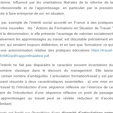
cienne, influencé par les orientations libérales de la réforme de l
rofessionnelle et de l’apprentissage, en particulier par la pressio
cée à faire
entreprise de soi
, en situation.
s par exemple de l’intérêt social accordé en France à des pratique
mme nouvelles : les " Actions de Formations en Situation de Travail 
 la dénomination, si elle présente l’avantage de valoriser socialemen
ativement les apprentissages au travail, est discutable précisément e
ions’ qui seraient toujours délibérées, et en tant que ‘formations’ ce qu
 une autonomisation relative des pratiques éducatives
https://travail
fr/IMG/pdf/rapportfinalafest.pdf
.
intérêt ne fait pas disparaitre le caractère souvent incantatoire d
énomène classique dans le discours du management. Elle laiss
 certain nombre d’ambiguïtés. L’articulation formation/travail y est pa
vent résumée à deux caractéristiques essentielles : a) une
mise e
ravail b) l’introduction d’une
séquence réflexive
sur l’exercice de c
faire de l’introduction d’une séquence réflexive un point de passag
 apprentissages au travail peut se révéler réducteur et d’accè
limitant.
texte est fondé sur l’hypothèse d’une
diversité d’articulations entr