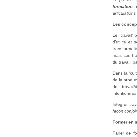
formation e
articulations
Les concept
Le ’travail
d’utilité e
transformati
mais ces tr
du travail, 
Dans la ‘cul
de la produc
de travail
intention/rés
Intégrer tra
façon conjoin
Former en s
Parler de ’fo