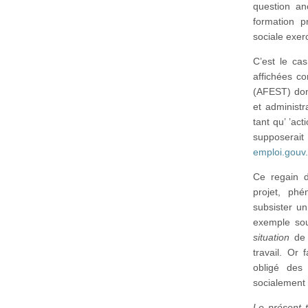
question an
formation p
sociale exer
C’est le ca
affichées co
(AFEST) dont
et administr
tant qu’ ’act
supposerait
emploi.gouv.
Ce regain d’
projet, ph
subsister un
exemple sou
situation
de t
travail. Or 
obligé des
socialement 
Le présent 