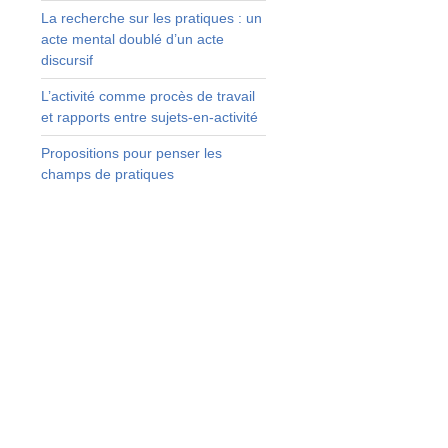
La recherche sur les pratiques : un
acte mental doublé d’un acte
discursif
L’activité comme procès de travail
e
et rapports entre sujets-en-activité
s
-
Propositions pour penser les
t
champs de pratiques
,
t
s
e
e