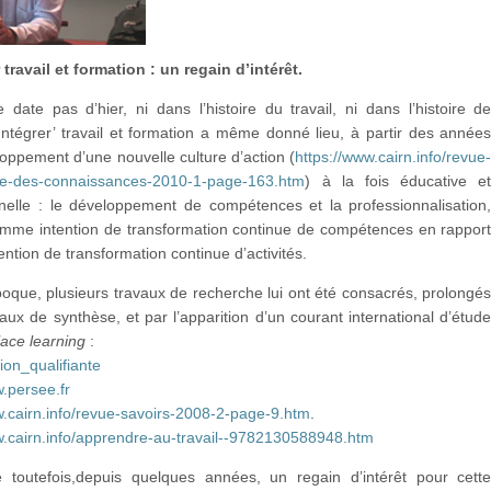
ravail et formation : un regain d’intérêt.
 date pas d’hier, ni dans l’histoire du travail, ni dans l’histoire d
’Intégrer’ travail et formation a même donné lieu, à partir des année
oppement d’une nouvelle culture d’action (
https://www.cairn.info/revue
ie-des-connaissances-2010-1-page-163.htm
) à la fois éducative e
nnelle : le développement de compétences et la professionnalisation
mme intention de transformation continue de compétences en rappor
ention de transformation continue d’activités.
oque, plusieurs travaux de recherche lui ont été consacrés, prolongé
aux de synthèse, et par l’apparition d’un courant international d’étud
ace learning
:
ion_qualifiante
w.persee.fr
w.cairn.info/revue-savoirs-2008-2-page-9.htm
.
w.cairn.info/apprendre-au-travail--9782130588948.htm
 toutefois,depuis quelques années, un regain d’intérêt pour cett