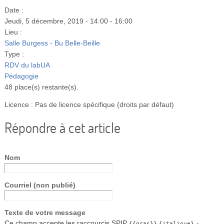
Date :
Jeudi, 5 décembre, 2019 -
14:00
-
16:00
Lieu :
Salle Burgess - Bu Belle-Beille
Type :
RDV du labUA
Pédagogie
48 place(s) restante(s).
Licence : Pas de licence spécifique (droits par défaut)
Répondre à cet article
Nom
Courriel (non publié)
Texte de votre message
Ce champ accepte les raccourcis SPIP
{{gras}}
{italique}
-