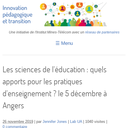
Une initiative de l'Institut Mines-Télécom avec un
réseau de partenaires
☰ Menu
Accueil
Fiches pédagogiques
Les sciences de l'éducation : quels
Retours d’expériences
apports pour les pratiques
Transition
d'enseignement ? le 5 décembre à
IA
Angers
IMT
Colloques
26 novembre 2019
par
Jennifer Jones
Lab UA
1040 visites
0 commentaire