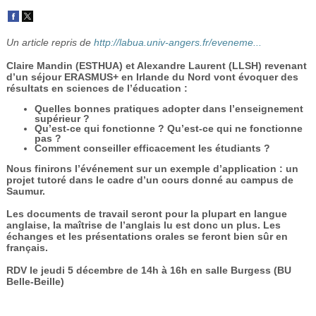
Vidéos
S’inscrire
Un article repris de
http://labua.univ-angers.fr/eveneme...
Claire Mandin (ESTHUA) et Alexandre Laurent (LLSH) revenant
Se connecter
d’un séjour ERASMUS+ en Irlande du Nord vont évoquer des
résultats en sciences de l’éducation :
Quelles bonnes pratiques adopter dans l’enseignement
supérieur ?
Qu’est-ce qui fonctionne ? Qu’est-ce qui ne fonctionne
pas ?
Comment conseiller efficacement les étudiants ?
Nous finirons l’événement sur un exemple d’application : un
projet tutoré dans le cadre d’un cours donné au campus de
Saumur.
Les documents de travail seront pour la plupart en langue
anglaise, la maîtrise de l’anglais lu est donc un plus. Les
échanges et les présentations orales se feront bien sûr en
français.
RDV le
jeudi
5 décembre de 14h à 16h en salle Burgess (BU
Belle-Beille)