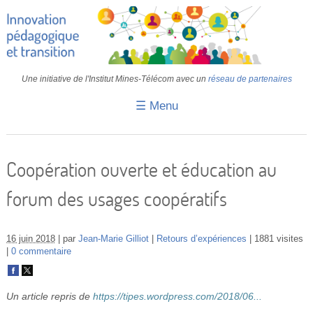
Une initiative de l'Institut Mines-Télécom avec un
réseau de partenaires
☰ Menu
Accueil
Fiches pédagogiques
Coopération ouverte et éducation au
Retours d’expériences
forum des usages coopératifs
Transition
IA
16 juin 2018
par
Jean-Marie Gilliot
Retours d’expériences
1881 visites
0 commentaire
IMT
Colloques
Un article repris de
https://tipes.wordpress.com/2018/06...