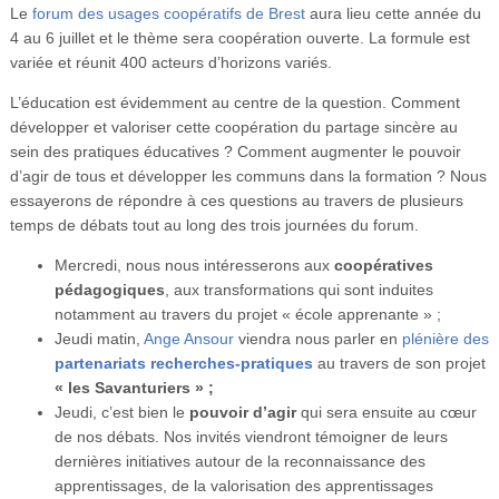
Le
forum des usages coopératifs de Brest
aura lieu cette année du
Vidéos
4 au 6 juillet et le thème sera coopération ouverte. La formule est
S’inscrire
variée et réunit 400 acteurs d’horizons variés.
L’éducation est évidemment au centre de la question. Comment
Se connecter
développer et valoriser cette coopération du partage sincère au
sein des pratiques éducatives ? Comment augmenter le pouvoir
d’agir de tous et développer les communs dans la formation ? Nous
essayerons de répondre à ces questions au travers de plusieurs
temps de débats tout au long des trois journées du forum.
Mercredi, nous nous intéresserons aux
coopératives
pédagogiques
, aux transformations qui sont induites
notamment au travers du projet « école apprenante » ;
Jeudi matin,
Ange Ansour
viendra nous parler en
plénière des
partenariats recherche
s
-pratique
s
au travers de son projet
« les Savanturiers » ;
Jeudi, c’est bien le
pouvoir d’agir
qui sera ensuite au cœur
de nos débats. Nos invités viendront témoigner de leurs
dernières initiatives autour de la reconnaissance des
apprentissages, de la valorisation des apprentissages