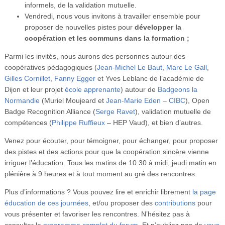
informels, de la validation mutuelle.
Vendredi, nous vous invitons à travailler ensemble pour
proposer de nouvelles pistes pour
développer la
coopération et les communs dans la formation ;
Parmi les invités, nous aurons des personnes autour des
coopératives pédagogiques (
Jean-Michel Le Baut
,
Marc Le Gall
,
Gilles Cornillet
,
Fanny Egger
et Yves Leblanc de l’académie de
Dijon et leur projet
école apprenante
) autour de
Badgeons la
Normandie
(Muriel Moujeard et
Jean-Marie Eden
–
CIBC
), Open
Badge Recognition Alliance (
Serge Ravet
), validation mutuelle de
compétences (
Philippe Ruffieux
– HEP Vaud), et bien d’autres.
Venez pour écouter, pour témoigner, pour échanger, pour proposer
des pistes et des actions pour que la coopération sincère vienne
irriguer l’éducation. Tous les matins de 10:30 à midi, jeudi matin en
plénière à 9 heures et à tout moment au gré des rencontres.
Plus d’informations ? Vous pouvez lire et enrichir librement
la page
éducation de ces journées
, et/ou proposer des
contributions
pour
vous présenter et favoriser les rencontres. N’hésitez pas à
consulter le
programme complet du forum
. Et n’oubliez pas de
vous