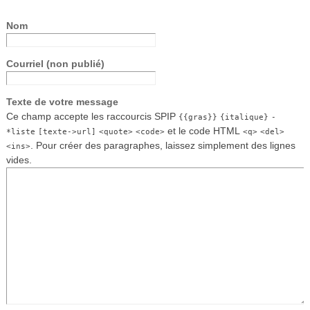
Nom
Courriel (non publié)
Texte de votre message
Ce champ accepte les raccourcis SPIP
{{gras}}
{italique}
-
et le code HTML
*liste
[texte->url]
<quote>
<code>
<q>
<del>
. Pour créer des paragraphes, laissez simplement des lignes
<ins>
vides.