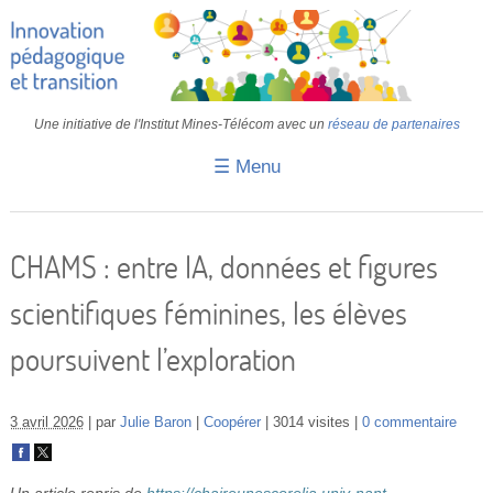
Une initiative de l'Institut Mines-Télécom avec un
réseau de partenaires
☰ Menu
Accueil
Fiches pédagogiques
CHAMS : entre IA, données et figures
Retours d’expériences
scientifiques féminines, les élèves
Transition
poursuivent l’exploration
IA
IMT
3 avril 2026
par
Julie Baron
Coopérer
3014 visites
0 commentaire
Colloques
Un article repris de
https://chaireunescorelia.univ-nant...