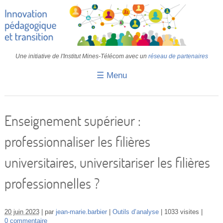
Une initiative de l'Institut Mines-Télécom avec un
réseau de partenaires
☰ Menu
Accueil
Fiches pédagogiques
Enseignement supérieur :
Retours d’expériences
professionnaliser les filières
Transition
universitaires, universitariser les filières
IA
professionnelles ?
IMT
Colloques
20 juin 2023
par
jean-marie.barbier
Outils d’analyse
1033 visites
0 commentaire