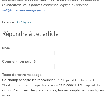
l’événement, vous pouvez contacter l’équipe à l’adresse
salt@ingenieurs-engages.org
.
Licence :
CC by-sa
Répondre à cet article
Nom
Courriel (non publié)
Texte de votre message
Ce champ accepte les raccourcis SPIP
{{gras}}
{italique}
-
et le code HTML
*liste
[texte->url]
<quote>
<code>
<q>
<del>
. Pour créer des paragraphes, laissez simplement des lignes
<ins>
vides.