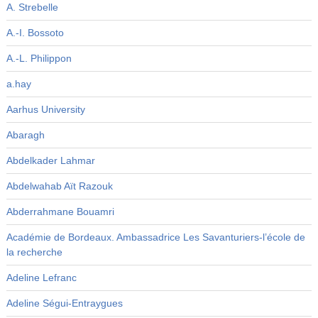
A. Strebelle
A.-I. Bossoto
A.-L. Philippon
a.hay
Aarhus University
Abaragh
Abdelkader Lahmar
Abdelwahab Aït Razouk
Abderrahmane Bouamri
Académie de Bordeaux. Ambassadrice Les Savanturiers-l’école de
la recherche
Adeline Lefranc
Adeline Ségui-Entraygues