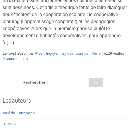
en la matière sont anciennes et des cultures différentes se
Vidéos
sont dessinées. Cet article théorique tente de faire dialoguer
deux “écoles” de la coopération scolaire : le cooperative
S’inscrire
learning (l’apprentissage coopératif) et les pédagogies
Se connecter
coopératives. Alors que la première priorise plutôt le
développement d’habiletés coopératives, pour apprendre
à (…)
1er avril 2023
par
Albert Irigoyen
,
Sylvain Connac
Veille
6129 visites
0 commentaire
Rechercher :
Les auteurs
Valérie Langbach
a-brest