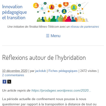
Une initiative de l'Institut Mines-Télécom avec un
réseau de partenaires
☰ Menu
Accueil
Fiches pédagogiques
Réflexions autour de l’hybridation
Retours d’expériences
10 décembre 2020
par
jackdub
Fiches pédagogiques
2472 visites
Transition
2 commentaires
IA
Un article repris de
https://prodageo.wordpress.com/2020...
IMT
La période actuelle de confinement nous pousse à nous
Colloques
questionner par rapport à la transposition à distance de tout ou