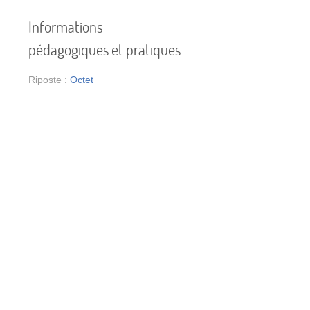
Informations
e
pédagogiques et pratiques
Riposte :
Octet
,
l
e
t
s