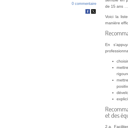
0 commentaire
de 15 ans … 
Voici la lis
manière effi
Recommand
En s’appuy
professionna
choisi
mettr
rigour
mettr
positi
dévelo
explic
Recommand
et des éq
2.a. Facilit