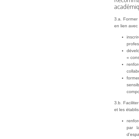
académiq
3.a. Former 
en lien avec
inscr
profes
dével
« con
renfo
collab
forme
sensi
compo
3.b. Facilit
et les établ
renfo
par l
d’espa