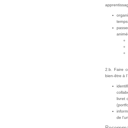
apprentissag
organ
temps 
passe
animée
2.b. Faire c
bien-être à 
identi
collab
livret
(portf
inform
de l’u
Recomma