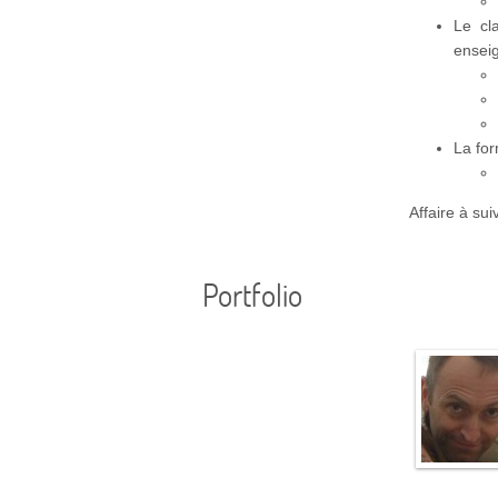
Le cl
enseig
La for
Affaire à su
Portfolio