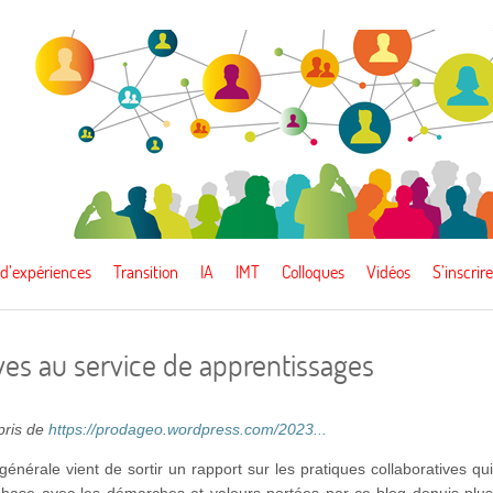
 d’expériences
Transition
IA
IMT
Colloques
Vidéos
S’inscrire
ves au service de apprentissages
epris de
https://prodageo.wordpress.com/2023...
 générale vient de sortir un rapport sur les pratiques collaboratives qu
hase avec les démarches et valeurs portées par ce blog depuis plu