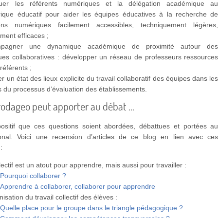
quer les référents numériques et la délégation académique a
ique éducatif pour aider les équipes éducatives à la recherche d
ions numériques facilement accessibles, techniquement légères
ment efficaces ;
mpagner une dynamique académique de proximité autour de
ques collaboratives : développer un réseau de professeurs ressource
référents ;
er un état des lieux explicite du travail collaboratif des équipes dans le
 du processus d’évaluation des établissements.
rodageo peut apporter au débat …
 positif que ces questions soient abordées, débattues et portées a
onal. Voici une recension d’articles de ce blog en lien avec ce
:
lectif est un atout pour apprendre, mais aussi pour travailler :
Pourquoi collaborer ?
Apprendre à collaborer, collaborer pour apprendre
nisation du travail collectif des élèves :
Quelle place pour le groupe dans le triangle pédagogique ?