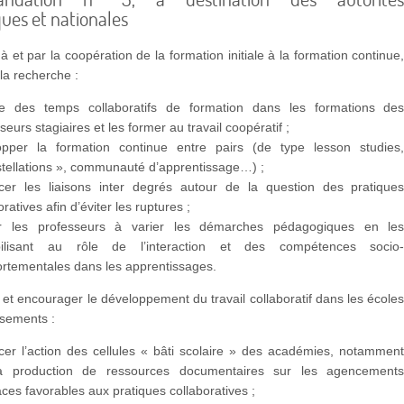
ues et nationales
à et par la coopération de la formation initiale à la formation continue
 la recherche :
ire des temps collaboratifs de formation dans les formations de
seurs stagiaires et les former au travail coopératif ;
opper la formation continue entre pairs (de type lesson studies
stellations », communauté d’apprentissage…) ;
rcer les liaisons inter degrés autour de la question des pratique
oratives afin d’éviter les ruptures ;
r les professeurs à varier les démarches pédagogiques en le
bilisant au rôle de l’interaction et des compétences socio
rtementales dans les apprentissages.
er et encourager le développement du travail collaboratif dans les école
issements :
rcer l’action des cellules « bâti scolaire » des académies, notammen
a production de ressources documentaires sur les agencement
ces favorables aux pratiques collaboratives ;