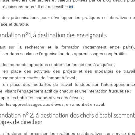
réjouissons-nous ! Il est accessible
ici
te des préconisations pour développer les pratiques collaboratives d
cace et durable.
ation n° 1, à destination des enseignants
ant sur la recherche et la formation (notamment entre pairs)
liser dans sa classe l’organisation des apprentissages coopératifs :
r des moments opportuns centrés sur les notions à acquérir ;
e en place des activités, des projets et des modalités de travai
eusement structurés, de l’amont à l’aval ;
e en place des modalités de travail fondées sur l’interdépendanc
ve, visant l’engagement actif de chacun et une interaction fructueuse ;
pper les habiletés coopératives des élèves ;
iter les apprentissages aux élèves, en amont et en aval.
ation n° 2, à destination des chefs d’établissemen
uipes de direction
er, structurer et organiser les pratiques collaboratives au service de