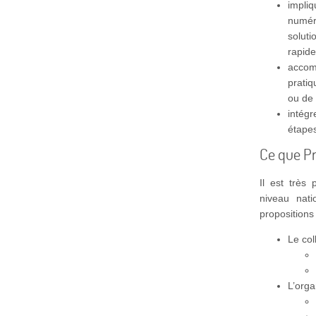
impli
numér
solut
rapide
acco
prati
ou de 
intégr
étapes
Ce que P
Il est très
niveau nati
propositions 
Le col
L’orga