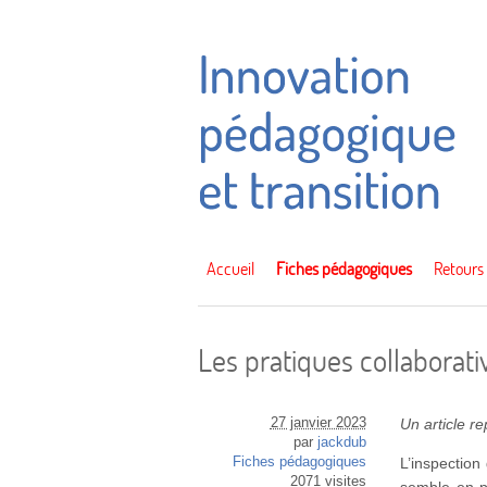
Accueil
Fiches pédagogiques
Retours
Les pratiques collaborati
27 janvier 2023
Un article r
par
jackdub
Fiches pédagogiques
L’inspection
2071 visites
semble en p