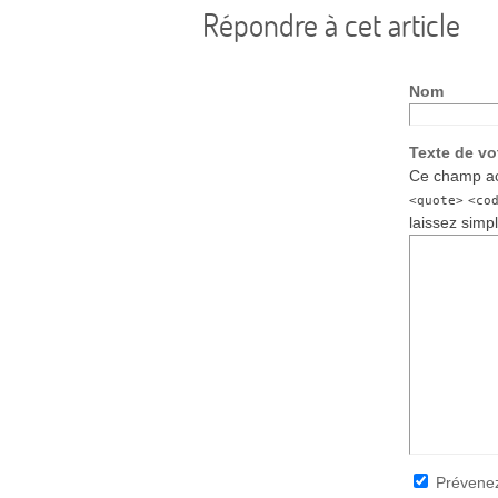
Répondre à cet article
Nom
Texte de v
Ce champ ac
<quote>
<co
laissez simp
Prévenez