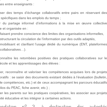
es entre enseignants :
iser des temps d’échange collaboratifs entre pairs en réservant de
spécifiques dans les emplois du temps ;
r du partage informel d’informations à la mise en œuvre collectiv
 et organisée en :
faisant prendre conscience des limites des organisations informelles,
structurant la circulation de l’information par des outils adaptés,
mobilisant et clarifiant l’usage dédié du numérique (ENT, plateforme
collaboratives…).
onnaître les retombées positives des pratiques collaboratives sur l
l’école et les apprentissages des élèves :
fier, reconnaître et valoriser les compétences acquises lors de projet
oratifs : se saisir des documents existant dédiés à l’évaluation (bulletin
 de compétences, etc.) et de ceux accompagnant les parcours éducatif
olios du PEAC, fiche avenir, etc.) ;
er les parents sur les pratiques coopératives, les associer aux projet
nité éducative et les intégrer à certaines actions.
ndation n° 3, à destination des autorité