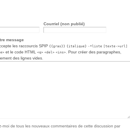
Courriel (non publié)
otre message
cepte les raccourcis SPIP
{{gras}}
{italique}
-*liste
[texte->url]
et le code HTML
. Pour créer des paragraphes,
de>
<q>
<del>
<ins>
lement des lignes vides.
-moi de tous les nouveaux commentaires de cette discussion par