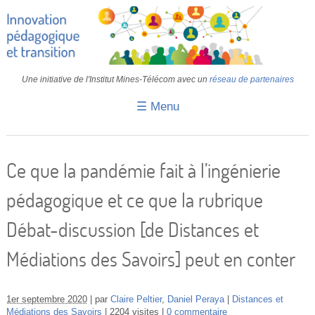
Une initiative de l'Institut Mines-Télécom avec un
réseau de partenaires
☰ Menu
Accueil
Fiches pédagogiques
Ce que la pandémie fait à l’ingénierie
Retours d’expériences
pédagogique et ce que la rubrique
Transition
Débat-discussion [de Distances et
IA
Médiations des Savoirs] peut en conter
IMT
Colloques
1er septembre 2020
par
Claire Peltier
,
Daniel Peraya
Distances et
Médiations des Savoirs
2204 visites
0 commentaire