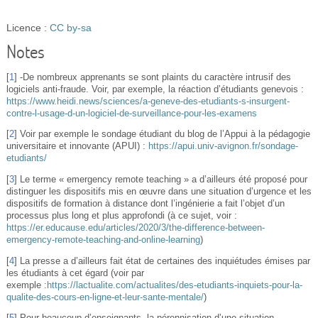
Licence :
CC by-sa
Notes
[
1
]
-De nombreux apprenants se sont plaints du caractère intrusif des
logiciels anti-fraude. Voir, par exemple, la réaction d’étudiants genevois :
https://www.heidi.news/sciences/a-geneve-des-etudiants-s-insurgent-
contre-l-usage-d-un-logiciel-de-surveillance-pour-les-examens
[
2
]
Voir par exemple le sondage étudiant du blog de l’Appui à la pédagogie
universitaire et innovante (APUI) :
https://apui.univ-avignon.fr/sondage-
etudiants/
[
3
]
Le terme « emergency remote teaching » a d’ailleurs été proposé pour
distinguer les dispositifs mis en œuvre dans une situation d’urgence et les
dispositifs de formation à distance dont l’ingénierie a fait l’objet d’un
processus plus long et plus approfondi (à ce sujet, voir :
https://er.educause.edu/articles/2020/3/the-difference-between-
emergency-remote-teaching-and-online-learning
)
[
4
]
La presse a d’ailleurs fait état de certaines des inquiétudes émises par
les étudiants à cet égard (voir par
exemple :
https://lactualite.com/actualites/des-etudiants-inquiets-pour-la-
qualite-des-cours-en-ligne-et-leur-sante-mentale/
)