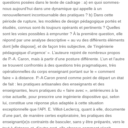
questions posées dans le texte de cadrage : a) en quoi sommes-
nous aujourd’hui dans une dynamique qui appelle à un
renouvellement incontournable des pratiques ? b) Dans cette
période de rupture, les modèles de design pédagogique portés et
étudiés, connus sont-ils toujours opérants et pertinents ? Quelles
sont les voies possibles à emprunter ? À la première question, elle
répond par une analyse descriptive « au vu des différents éléments
dont [elle dispose], et de façon très subjective, de ‘l’ingénierie
pédagogique d’urgence’ ». L’auteure rejoint de nombreux propos
de P.-A. Caron, mais à partir d’une posture différente. L’un et l’autre
se trouvent confrontés à des questions très pragmatiques, très
opérationnelles du corps enseignant portant sur le « comment
faire » à distance. P.-A Caron prend comme point de départ un état
de fait : les pratiques artisanales des enseignants et des
enseignantes, leurs pratiques du « faire avec », antérieures à la
crise actuelle, pour prescrire une ingénierie dispositive qui, selon
lui, constitue une réponse plus adaptée à cette situation
exceptionnelle que l’API. E. Villiot-Leclercq, quant à elle, documente
d’une part, de manière certes exploratoire, les pratiques des
enseignant(e)s contraints de basculer, sans y être préparés, vers le
tout à distance et, d’autre part, elle observe comment réagit