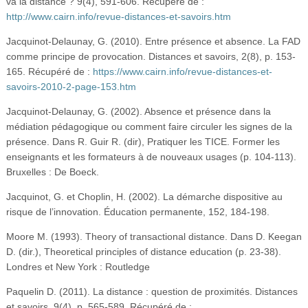
va la distance ? 9(4), 591-606. Récupéré de :
http://www.cairn.info/revue-distances-et-savoirs.htm
Jacquinot-Delaunay, G. (2010). Entre présence et absence. La FAD
comme principe de provocation. Distances et savoirs, 2(8), p. 153-
165. Récupéré de :
https://www.cairn.info/revue-distances-et-
savoirs-2010-2-page-153.htm
Jacquinot-Delaunay, G. (2002). Absence et présence dans la
médiation pédagogique ou comment faire circuler les signes de la
présence. Dans R. Guir R. (dir), Pratiquer les TICE. Former les
enseignants et les formateurs à de nouveaux usages (p. 104-113).
Bruxelles : De Boeck.
Jacquinot, G. et Choplin, H. (2002). La démarche dispositive au
risque de l’innovation. Éducation permanente, 152, 184-198.
Moore M. (1993). Theory of transactional distance. Dans D. Keegan
D. (dir.), Theoretical principles of distance education (p. 23-38).
Londres et New York : Routledge
Paquelin D. (2011). La distance : question de proximités. Distances
et savoirs, 9(4), p. 565-589. Récupéré de :