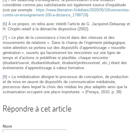
[
5
]
Pour beaucoup d’enseignants, la pérennisation d’une situation
considérée comme peu satisfaisante est également source d’inquiétude
(voir par exemple :
https://www.liberation.fr/debats/2020/05/19/universites-
contre-un-enseignement-100-a-distance_1788729
)
[
6
]
À ce propos, on relira avec intérêt l’article de G. Jacquinot-Delaunay et
H. Choplin relatif à la démarche dispositive (2002).
[
7
]
« Le plan de la consistance s’inscrit dans des vitesses et des
mouvements de relations ». Dans le champ de l’ingénierie pédagogique,
notre attention se portera sur des dispositifs d’apprentissage « nouvelle
génération », ouverts qui favoriseront les rencontres sur une ligne de
temps et d’actions ni prédéfinie ni planifiée, chaque rencontre
(étudiant/savoir, étudiant/étudiant, étudiant/professionnel, etc.) étant des
événements d’apprentissage à valeur formative.
[
8
]
« La médiatisation désigne le processus de conception, de production
et de mise en œuvre de dispositifs de communication médiatisée,
processus dans lequel le choix des médias les plus adaptés ainsi que la
scénarisation occupent une place importante. » (Peraya, 2010, p. 38)
Répondre à cet article
Nom