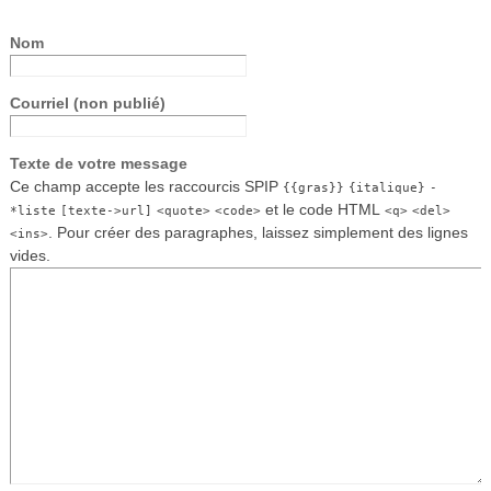
Nom
Courriel (non publié)
Texte de votre message
Ce champ accepte les raccourcis SPIP
{{gras}}
{italique}
-
et le code HTML
*liste
[texte->url]
<quote>
<code>
<q>
<del>
. Pour créer des paragraphes, laissez simplement des lignes
<ins>
vides.