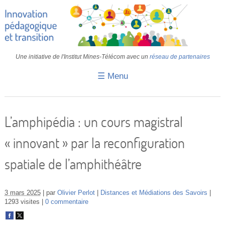
Une initiative de l'Institut Mines-Télécom avec un
réseau de partenaires
☰ Menu
Accueil
Fiches pédagogiques
L’amphipédia : un cours magistral
Retours d’expériences
« innovant » par la reconfiguration
Transition
spatiale de l’amphithéâtre
IA
IMT
3 mars 2025
par
Olivier Perlot
Distances et Médiations des Savoirs
1293 visites
0 commentaire
Colloques