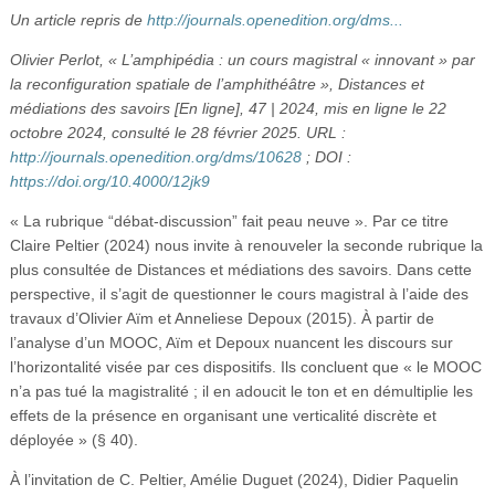
Vidéos
Un article repris de
http://journals.openedition.org/dms...
Olivier Perlot, « L’amphipédia : un cours magistral « innovant » par
S’inscrire
la reconfiguration spatiale de l’amphithéâtre », Distances et
Se connecter
médiations des savoirs [En ligne], 47 | 2024, mis en ligne le 22
octobre 2024, consulté le 28 février 2025. URL :
http://journals.openedition.org/dms/10628
; DOI :
https://doi.org/10.4000/12jk9
« La rubrique “débat-discussion” fait peau neuve ». Par ce titre
Claire Peltier (2024) nous invite à renouveler la seconde rubrique la
plus consultée de Distances et médiations des savoirs. Dans cette
perspective, il s’agit de questionner le cours magistral à l’aide des
travaux d’Olivier Aïm et Anneliese Depoux (2015). À partir de
l’analyse d’un MOOC, Aïm et Depoux nuancent les discours sur
l’horizontalité visée par ces dispositifs. Ils concluent que « le MOOC
n’a pas tué la magistralité ; il en adoucit le ton et en démultiplie les
effets de la présence en organisant une verticalité discrète et
déployée » (§ 40).
À l’invitation de C. Peltier, Amélie Duguet (2024), Didier Paquelin