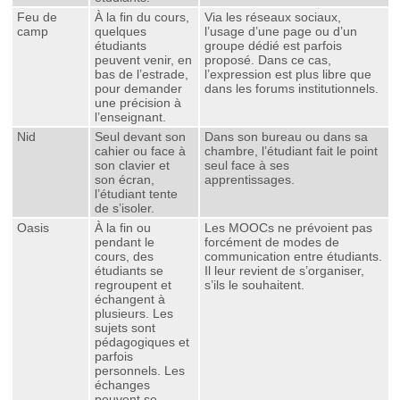
Feu de
À la fin du cours,
Via les réseaux sociaux,
camp
quelques
l’usage d’une page ou d’un
étudiants
groupe dédié est parfois
peuvent venir, en
proposé. Dans ce cas,
bas de l’estrade,
l’expression est plus libre que
pour demander
dans les forums institutionnels.
une précision à
l’enseignant.
Nid
Seul devant son
Dans son bureau ou dans sa
cahier ou face à
chambre, l’étudiant fait le point
son clavier et
seul face à ses
son écran,
apprentissages.
l’étudiant tente
de s’isoler.
Oasis
À la fin ou
Les MOOCs ne prévoient pas
pendant le
forcément de modes de
cours, des
communication entre étudiants.
étudiants se
Il leur revient de s’organiser,
regroupent et
s’ils le souhaitent.
échangent à
plusieurs. Les
sujets sont
pédagogiques et
parfois
personnels. Les
échanges
peuvent se