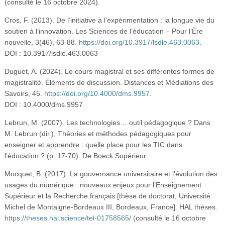
(consulté le 16 octobre 2024).
Cros, F. (2013). De l’initiative à l’expérimentation : la longue vie du
soutien à l’innovation. Les Sciences de l’éducation – Pour l’Ère
nouvelle, 3(46), 63-88.
https://doi.org/10.3917/lsdle.463.0063
.
DOI : 10.3917/lsdle.463.0063
Duguet, A. (2024). Le cours magistral et ses différentes formes de
magistralité. Éléments de discussion. Distances et Médiations des
Savoirs, 45.
https://doi.org/10.4000/dms.9957
.
DOI : 10.4000/dms.9957
Lebrun, M. (2007). Les technologies… outil pédagogique ? Dans
M. Lebrun (dir.), Théories et méthodes pédagogiques pour
enseigner et apprendre : quelle place pour les TIC dans
l’éducation ? (p. 17-70). De Boeck Supérieur.
Mocquet, B. (2017). La gouvernance universitaire et l’évolution des
usages du numérique : nouveaux enjeux pour l’Enseignement
Supérieur et la Recherche français [thèse de doctorat, Université
Michel de Montaigne-Bordeaux III, Bordeaux, France]. HAL thèses.
https://theses.hal.science/tel-01758565/
(consulté le 16 octobre