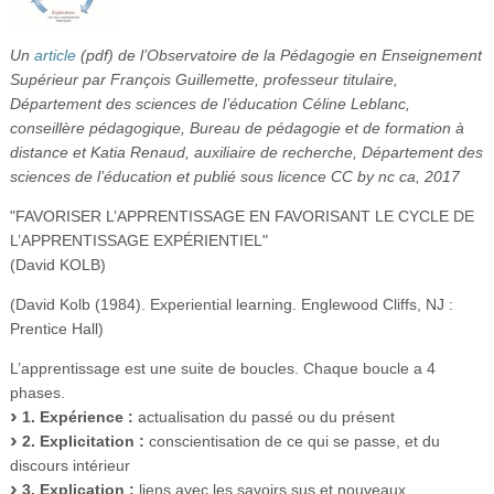
Vidéos
Un
article
(pdf) de l’Observatoire de la Pédagogie en Enseignement
S’inscrire
Supérieur par François Guillemette, professeur titulaire,
Se connecter
Département des sciences de l’éducation Céline Leblanc,
conseillère pédagogique, Bureau de pédagogie et de formation à
distance et Katia Renaud, auxiliaire de recherche, Département des
sciences de l’éducation et publié sous licence CC by nc ca, 2017
"FAVORISER L’APPRENTISSAGE EN FAVORISANT LE CYCLE DE
L’APPRENTISSAGE EXPÉRIENTIEL"
(David KOLB)
(David Kolb (1984). Experiential learning. Englewood Cliffs, NJ :
Prentice Hall)
L’apprentissage est une suite de boucles. Chaque boucle a 4
phases.
1. Expérience :
actualisation du passé ou du présent
2. Explicitation :
conscientisation de ce qui se passe, et du
discours intérieur
3. Explication :
liens avec les savoirs sus et nouveaux