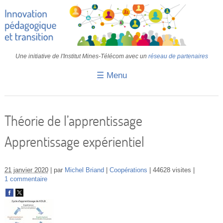
Une initiative de l'Institut Mines-Télécom avec un
réseau de partenaires
☰ Menu
Accueil
Fiches pédagogiques
Théorie de l’apprentissage
Retours d’expériences
Apprentissage expérientiel
Transition
IA
21 janvier 2020
par
Michel Briand
Coopérations
44628 visites
1 commentaire
IMT
Colloques