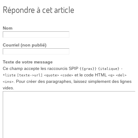
Répondre à cet article
Nom
Courriel (non publié)
Texte de votre message
Ce champ accepte les raccourcis SPIP
{{gras}}
{italique}
-
et le code HTML
*liste
[texte->url]
<quote>
<code>
<q>
<del>
. Pour créer des paragraphes, laissez simplement des lignes
<ins>
vides.