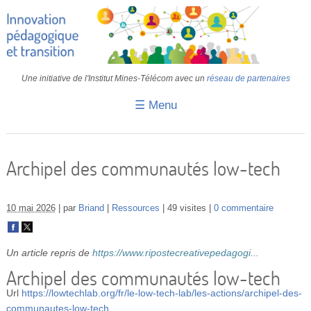
Une initiative de l'Institut Mines-Télécom avec un
réseau de partenaires
☰ Menu
Accueil
Fiches pédagogiques
Archipel des communautés low-tech
Retours d’expériences
10 mai 2026
par
Briand
Ressources
49 visites
0 commentaire
Transition
IA
Un article repris de
https://www.ripostecreativepedagogi...
IMT
Archipel des communautés low-tech
Url
https://lowtechlab.org/fr/le-low-tech-lab/les-actions/archipel-des-
Colloques
communautes-low-tech