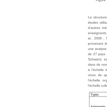
Figure 
La structur
études utili
d’autres mé
enseignants 
al., 2008 ; 
provenant de
une analyse 
de 27 pays [
Schwartz es
dans de nom
à l’échelle 
choix de spé
l’échelle o
l’échelle cult