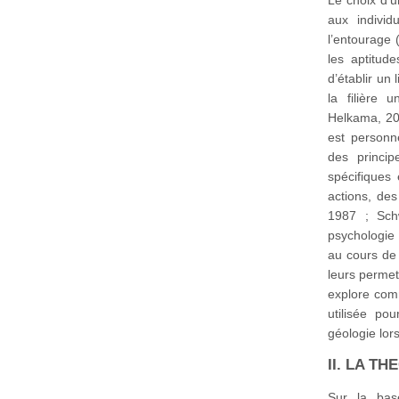
aux indivi
l’entourage
les aptitude
d’établir un 
la filière 
Helkama, 200
est personn
des princip
spécifiques
actions, de
1987 ; Sch
psychologie 
au cours de 
leurs permet
explore comm
utilisée po
géologie lor
II. LA T
Sur la bas