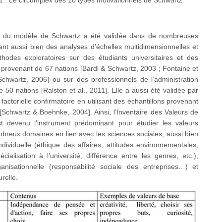
1 : Le circumplex des 10 types motivationnels de Schwartz
e du modèle de Schwartz a été validée dans de nombreuses
sant aussi bien des analyses d’échelles multidimensionnelles et
thodes exploratoires sur des étudiants universitaires et des
provenant de 67 nations [Bardi & Schwartz, 2003 ; Fontaine et
Schwartz, 2006] ou sur des professionnels de l’administration
 50 nations [Ralston et al., 2011]. Elle a aussi été validée par
factorielle confirmatoire en utilisant des échantillons provenant
Schwartz & Boehnke, 2004]. Ainsi, l’Inventaire des Valeurs de
t devenu l’instrument prédominant pour étudier les valeurs
breux domaines en lien avec les sciences sociales, aussi bien
individuelle (éthique des affaires, attitudes environnementales,
cialisation à l’université, différence entre les genres, etc.),
rganisationnelle (responsabilité sociale des entreprises…) et
urelle.