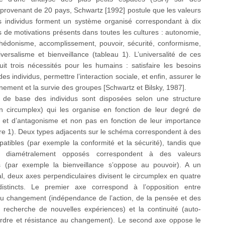
 provenant de 20 pays, Schwartz [1992] postule que les valeurs
 individus forment un système organisé correspondant à dix
 de motivations présents dans toutes les cultures : autonomie,
, hédonisme, accomplissement, pouvoir, sécurité, conformisme,
niversalisme et bienveillance (tableau 1). L’universalité de ces
uit trois nécessités pour les humains : satisfaire les besoins
es individus, permettre l’interaction sociale, et enfin, assurer le
nement et la survie des groupes [Schwartz et Bilsky, 1987].
 de base des individus sont disposées selon une structure
(un circumplex) qui les organise en fonction de leur degré de
té et d’antagonisme et non pas en fonction de leur importance
gure 1). Deux types adjacents sur le schéma correspondent à des
atibles (par exemple la conformité et la sécurité), tandis que
 diamétralement opposés correspondent à des valeurs
s (par exemple la bienveillance s’oppose au pouvoir). A un
l, deux axes perpendiculaires divisent le circumplex en quatre
istincts. Le premier axe correspond à l’opposition entre
 au changement (indépendance de l’action, de la pensée et des
; recherche de nouvelles expériences) et la continuité (auto-
, ordre et résistance au changement). Le second axe oppose le