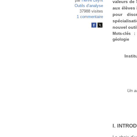
par
Hervé Leyrit
valeurs de 
Outils d’analyse
aux élèves 
37988 visites
pour disc
1 commentaire
spécialisa
nouvel outi
Mots-clés
: V
géologie
Insti
Un a
I. INTRO
Le choix d’u