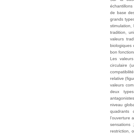
échantillons
de base des
grands types
stimulation
tradition, u
valeurs trad
biologiques d
bon fonction
Les valeurs
circulaire 
compatibili
relative (fi
valeurs comp
deux types
antagoniste
niveau globa
quadrants d
l’ouverture
sensations 
restriction