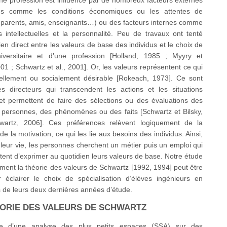
dus comme les conditions économiques ou les attentes de
 (parents, amis, enseignants…) ou des facteurs internes comme
s intellectuelles et la personnalité. Peu de travaux ont tenté
lien direct entre les valeurs de base des individus et le choix de
universitaire et d’une profession [Holland, 1985 ; Myyry et
1 ; Schwartz et al., 2001]. Or, les valeurs représentent ce qui
ellement ou socialement désirable [Rokeach, 1973]. Ce sont
es directeurs qui transcendent les actions et les situations
 et permettent de faire des sélections ou des évaluations des
s personnes, des phénomènes ou des faits [Schwartz et Bilsky,
wartz, 2006]. Ces préférences relèvent logiquement de la
de la motivation, ce qui les lie aux besoins des individus. Ainsi,
leur vie, les personnes cherchent un métier puis un emploi qui
tent d’exprimer au quotidien leurs valeurs de base. Notre étude
ent la théorie des valeurs de Schwartz [1992, 1994] peut être
ur éclairer le choix de spécialisation d’élèves ingénieurs en
s de leurs deux dernières années d’étude.
HEORIE DES VALEURS DE SCHWARTZ
e d’une analyse des plus petits espaces (SSA) sur des