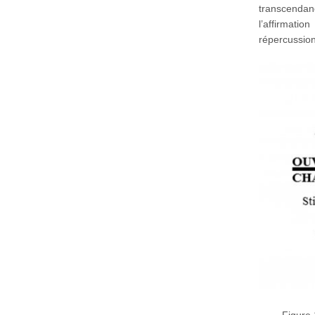
transcendan
l’affirmat
répercussion