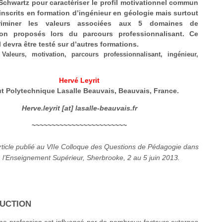
Schwartz pour caractériser le profil motivationnel commun
inscrits en formation d’ingénieur en géologie mais surtout
riminer les valeurs associées aux 5 domaines de
tion proposés lors du parcours professionnalisant. Ce
l devra être testé sur d’autres formations.
aleurs, motivation, parcours professionnalisant, ingénieur,
Hervé Leyrit
tut Polytechnique Lasalle Beauvais, Beauvais, France.
Herve.leyrit [at] lasalle-beauvais.fr
~~~~~~~~~~~~~~~~~~~~~~~~
rticle publié au VIIe Colloque des Questions de Pédagogie dans
l’Enseignement Supérieur, Sherbrooke, 2 au 5 juin 2013.
DUCTION
ne profession est influencé par de nombreux facteurs externes