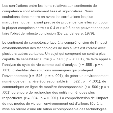
Les corrélations entre les items relatives aux sentiments de
compétence sont étroitement liées et significatives. Nous
souhaitons donc mettre en avant les corrélations les plus
marquées, tout en faisant preuve de prudence, car elles sont pour
la plupart comprises entre r = 0.4 et r = 0.6 et ne peuvent donc pas
faire l’objet de robuste conclusion (De Landsheere, 1979).
Le sentiment de compétence face à la compréhension de l’impact
environnemental des technologies de nos sujets est corrélé avec
plusieurs autres variables. Un sujet qui comprend se sentira plus
capable de sensibiliser autrui (r = .562 ; p = < .001), de faire appel à
l’analyse du cycle de vie comme outil d’analyse (r = .555 ; p = <
.001), d’identifier des solutions numériques qui protègent
l’environnement (r = .546 ; p = < .001), de gérer un environnement
numérique de manière écoresponsable (r = .522 ; p = < .001), de
communiquer en ligne de manière écoresponsable (r = .506 ; p = <
.001) ou encore de rechercher des outils numériques plus
respectueux. (r = .504 ; p = < .001). La compréhension de l’impact
de nos modes de vie sur l’environnement est d’ailleurs liée à la
mise en œuvre d’une utilisation écoresponsable des technologies