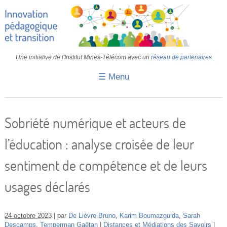
Une initiative de l'Institut Mines-Télécom avec un
réseau de partenaires
☰ Menu
Accueil
Fiches pédagogiques
Sobriété numérique et acteurs de
Retours d’expériences
l’éducation : analyse croisée de leur
Transition
sentiment de compétence et de leurs
IA
usages déclarés
IMT
Colloques
24 octobre 2023
par
De Lièvre Bruno
,
Karim Boumazguida
,
Sarah
Descamps
,
Temperman Gaëtan
Distances et Médiations des Savoirs