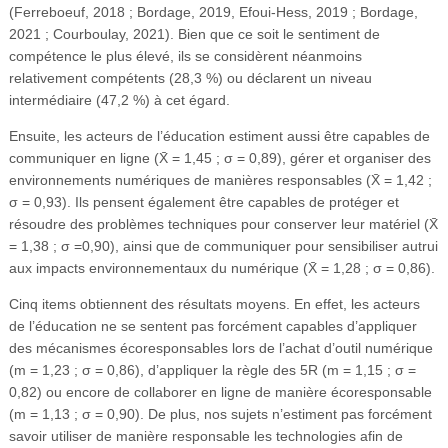
(Ferreboeuf, 2018 ; Bordage, 2019, Efoui-Hess, 2019 ; Bordage,
2021 ; Courboulay, 2021). Bien que ce soit le sentiment de
compétence le plus élevé, ils se considèrent néanmoins
relativement compétents (28,3 %) ou déclarent un niveau
intermédiaire (47,2 %) à cet égard.
Ensuite, les acteurs de l’éducation estiment aussi être capables de
communiquer en ligne (X̄ = 1,45 ; σ = 0,89), gérer et organiser des
environnements numériques de manières responsables (X̄ = 1,42 ;
σ = 0,93). Ils pensent également être capables de protéger et
résoudre des problèmes techniques pour conserver leur matériel (X̄
= 1,38 ; σ =0,90), ainsi que de communiquer pour sensibiliser autrui
aux impacts environnementaux du numérique (X̄ = 1,28 ; σ = 0,86).
Cinq items obtiennent des résultats moyens. En effet, les acteurs
de l’éducation ne se sentent pas forcément capables d’appliquer
des mécanismes écoresponsables lors de l’achat d’outil numérique
(m = 1,23 ; σ = 0,86), d’appliquer la règle des 5R (m = 1,15 ; σ =
0,82) ou encore de collaborer en ligne de manière écoresponsable
(m = 1,13 ; σ = 0,90). De plus, nos sujets n’estiment pas forcément
savoir utiliser de manière responsable les technologies afin de