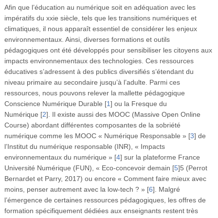
Afin que l’éducation au numérique soit en adéquation avec les
impératifs du xxie siècle, tels que les transitions numériques et
climatiques, il nous apparaît essentiel de considérer les enjeux
environnementaux. Ainsi, diverses formations et outils
pédagogiques ont été développés pour sensibiliser les citoyens aux
impacts environnementaux des technologies. Ces ressources
éducatives s’adressent à des publics diversifiés s’étendant du
niveau primaire au secondaire jusqu’à l’adulte. Parmi ces
ressources, nous pouvons relever la mallette pédagogique
Conscience Numérique Durable
[
1
]
ou la Fresque du
Numérique
[
2
]
. Il existe aussi des MOOC (Massive Open Online
Course) abordant différentes composantes de la sobriété
numérique comme les MOOC « Numérique Responsable »
[
3
]
de
l’Institut du numérique responsable (INR), « Impacts
environnementaux du numérique »
[
4
]
sur la plateforme France
Université Numérique (FUN), « Eco-concevoir demain
[
5
]
5 (Perrot
Bernardet et Parry, 2017) ou encore « Comment faire mieux avec
moins, penser autrement avec la low-tech ? »
[
6
]
. Malgré
l’émergence de certaines ressources pédagogiques, les offres de
formation spécifiquement dédiées aux enseignants restent très