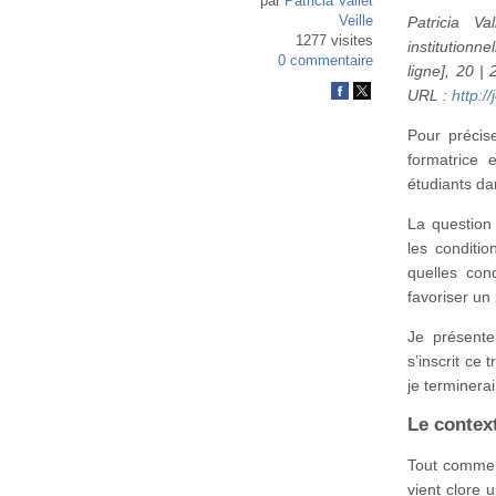
par
Patricia Vallet
Veille
Patricia V
1277 visites
institutionn
0 commentaire
ligne], 20 |
URL :
http:/
Pour précise
formatrice 
étudiants da
La question
les conditio
quelles cond
favoriser un
Je présente
s’inscrit ce 
je terminerai
Le contex
Tout commenc
vient clore 