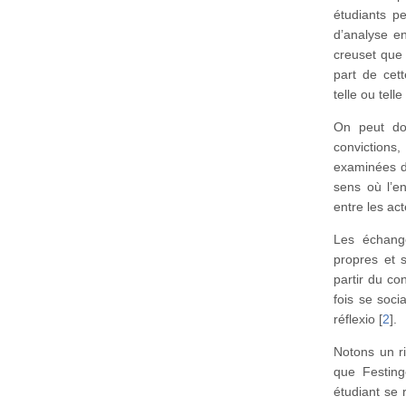
étudiants pe
d’analyse e
creuset que 
part de cet
telle ou tell
On peut do
convictions
examinées de
sens où l’e
entre les ac
Les échange
propres et s
partir du co
fois se soci
réflexio
[
2
]
.
Notons un r
que Festing
étudiant se 