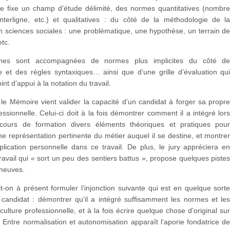
re fixe un champ d’étude délimité, des normes quantitatives (nombr
nterligne, etc.) et qualitatives : du côté de la méthodologie de l
 sciences sociales : une problématique, une hypothèse, un terrain d
etc.
nes sont accompagnées de normes plus implicites du côté d
e et des règles syntaxiques… ainsi que d’une grille d’évaluation qu
int d’appui à la notation du travail.
, le Mémoire vient valider la capacité d’un candidat à forger sa propr
fessionnelle. Celui-ci doit à la fois démontrer comment il a intégré lor
cours de formation divers éléments théoriques et pratiques pou
ne représentation pertinente du métier auquel il se destine, et montre
plication personnelle dans ce travail. De plus, le jury appréciera e
ravail qui « sort un peu des sentiers battus », propose quelques piste
 neuves.
it-on à présent formuler l’injonction suivante qui est en quelque sort
candidat : démontrer qu’il a intégré suffisamment les normes et le
culture professionnelle, et à la fois écrire quelque chose d’original su
! Entre normalisation et autonomisation apparaît l’aporie fondatrice d