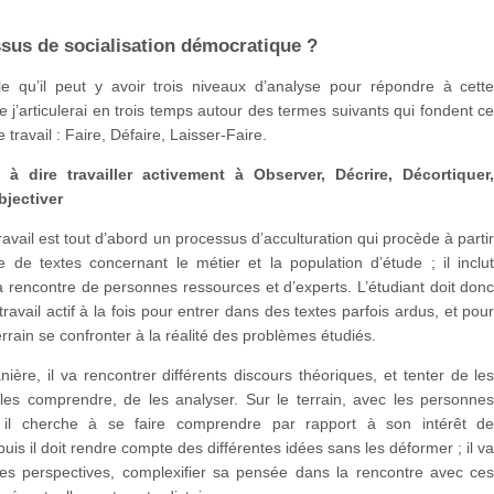
sus de socialisation démocratique ?
e qu’il peut y avoir trois niveaux d’analyse pour répondre à cett
e j’articulerai en trois temps autour des termes suivants qui fondent c
travail : Faire, Défaire, Laisser-Faire.
t à dire travailler activement à Observer, Décrire, Décortiquer
bjectiver
travail est tout d’abord un processus d’acculturation qui procède à parti
e de textes concernant le métier et la population d’étude ; il inclu
 rencontre de personnes ressources et d’experts. L’étudiant doit don
travail actif à la fois pour entrer dans des textes parfois ardus, et pou
terrain se confronter à la réalité des problèmes étudiés.
ière, il va rencontrer différents discours théoriques, et tenter de le
 les comprendre, de les analyser. Sur le terrain, avec les personne
, il cherche à se faire comprendre par rapport à son intérêt d
puis il doit rendre compte des différentes idées sans les déformer ; il v
tres perspectives, complexifier sa pensée dans la rencontre avec ce