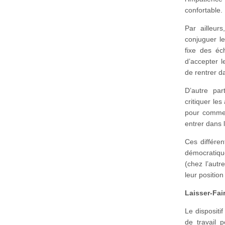
confortable.
Par ailleur
conjuguer le
fixe des éc
d’accepter l
de rentrer d
D’autre par
critiquer les
pour commen
entrer dans 
Ces différen
démocratique
(chez l’autr
leur position
Laisser-Fair
Le dispositi
de travail 