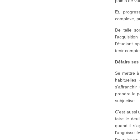
points de vu
Et, progres
complexe, pru
De telle so
l’acquisiti
l’étudiant a
tenir compte,
Défaire ses 
Se mettre à 
habituelles
s’affranchir
prendre la p
subjective.
C’est aussi u
faire le deu
quand il s’a
l’angoisse é
l’impatienc