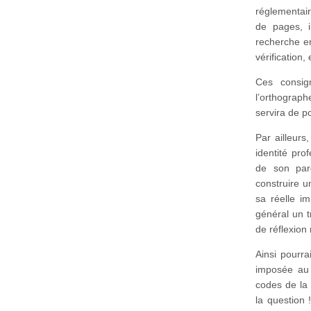
réglementai
de pages, i
recherche en
vérification, 
Ces consig
l’orthograph
servira de po
Par ailleurs
identité pro
de son par
construire u
sa réelle im
général un t
de réflexion
Ainsi pourra
imposée au 
codes de la 
la question 