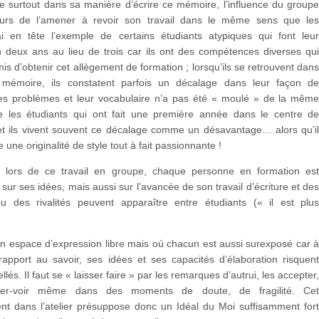
re surtout dans sa manière d’écrire ce mémoire, l’influence du group
ours de l’amener à revoir son travail dans le même sens que le
i en tête l’exemple de certains étudiants atypiques qui font leu
n deux ans au lieu de trois car ils ont des compétences diverses qu
mis d’obtenir cet allègement de formation ; lorsqu’ils se retrouvent dan
s mémoire, ils constatent parfois un décalage dans leur façon d
les problèmes et leur vocabulaire n’a pas été « moulé » de la mêm
 les étudiants qui ont fait une première année dans le centre d
 et ils vivent souvent ce décalage comme un désavantage… alors qu’i
 une originalité de style tout à fait passionnante !
s, lors de ce travail en groupe, chaque personne en formation es
sur ses idées, mais aussi sur l’avancée de son travail d’écriture et de
 ou des rivalités peuvent apparaître entre étudiants (« il est plu
.
n espace d’expression libre mais où chacun est aussi surexposé car 
rapport au savoir, ses idées et ses capacités d’élaboration risquen
ellés. Il faut se « laisser faire » par les remarques d’autrui, les accepter
ser-voir même dans des moments de doute, de fragilité. Ce
ent dans l’atelier présuppose donc un Idéal du Moi suffisamment for