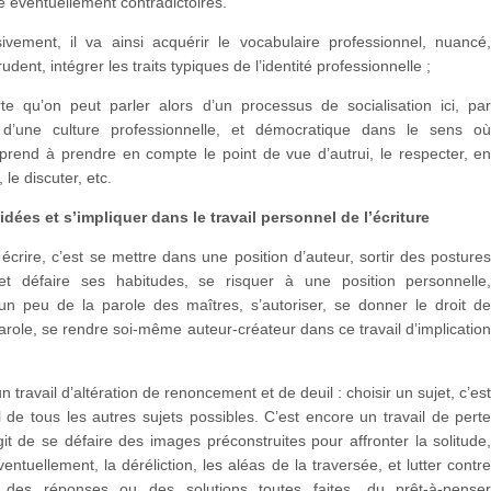
e éventuellement contradictoires.
sivement, il va ainsi acquérir le vocabulaire professionnel, nuancé
dent, intégrer les traits typiques de l’identité professionnelle ;
rte qu’on peut parler alors d’un processus de socialisation ici, pa
on d’une culture professionnelle, et démocratique dans le sens o
pprend à prendre en compte le point de vue d’autrui, le respecter, e
 le discuter, etc.
idées et s’impliquer dans le travail personnel de l’écriture
écrire, c’est se mettre dans une position d’auteur, sortir des posture
 et défaire ses habitudes, se risquer à une position personnelle
 un peu de la parole des maîtres, s’autoriser, se donner le droit d
arole, se rendre soi-même auteur-créateur dans ce travail d’implicatio
n travail d’altération de renoncement et de deuil : choisir un sujet, c’es
il de tous les autres sujets possibles. C’est encore un travail de pert
git de se défaire des images préconstruites pour affronter la solitude
ventuellement, la déréliction, les aléas de la traversée, et lutter contr
e des réponses ou des solutions toutes faites, du prêt-à-pense