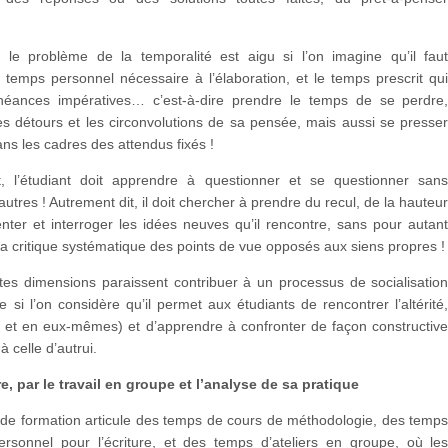
s, le problème de la temporalité est aigu si l’on imagine qu’il fau
 temps personnel nécessaire à l’élaboration, et le temps prescrit qu
héances impératives… c’est-à-dire prendre le temps de se perdre
es détours et les circonvolutions de sa pensée, mais aussi se presse
ans les cadres des attendus fixés !
t, l’étudiant doit apprendre à questionner et se questionner san
 autres ! Autrement dit, il doit chercher à prendre du recul, de la hauteu
ter et interroger les idées neuves qu’il rencontre, sans pour autan
la critique systématique des points de vue opposés aux siens propres !
tes dimensions paraissent contribuer à un processus de socialisatio
 si l’on considère qu’il permet aux étudiants de rencontrer l’altérité
e et en eux-mêmes) et d’apprendre à confronter de façon constructiv
 à celle d’autrui.
e, par le travail en groupe et l’analyse de sa pratique
f de formation articule des temps de cours de méthodologie, des temp
personnel pour l’écriture, et des temps d’ateliers en groupe, où le