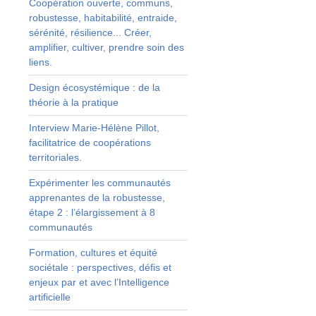
Coopération ouverte, communs,
e
robustesse, habitabilité, entraide,
n
sérénité, résilience... Créer,
.
amplifier, cultiver, prendre soin des
liens.
s
Design écosystémique : de la
s
théorie à la pratique
Interview Marie-Hélène Pillot,
facilitatrice de coopérations
r
territoriales.
à
l
Expérimenter les communautés
apprenantes de la robustesse,
étape 2 : l’élargissement à 8
l
communautés
n
Formation, cultures et équité
sociétale : perspectives, défis et
enjeux par et avec l’Intelligence
e
artificielle
e