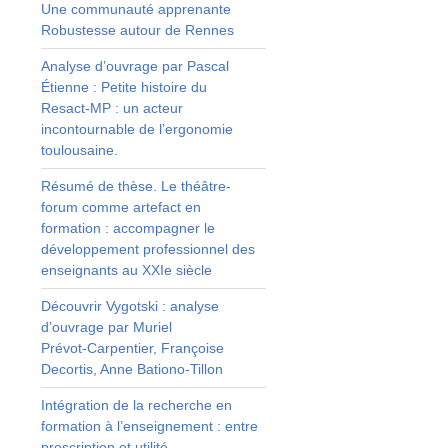
Une communauté apprenante
e
Robustesse autour de Rennes
a
e
Analyse d’ouvrage par Pascal
Étienne : Petite histoire du
Resact‑MP : un acteur
e
incontournable de l’ergonomie
i
toulousaine.
Résumé de thèse. Le théâtre-
e
forum comme artefact en
s
formation : accompagner le
r
développement professionnel des
r
enseignants au XXIe siècle
n
Découvrir Vygotski : analyse
s
d’ouvrage par Muriel
Prévot‑Carpentier, Françoise
e
Decortis, Anne Bationo‑Tillon
s
Intégration de la recherche en
r
formation à l’enseignement : entre
e
prescription et utilité