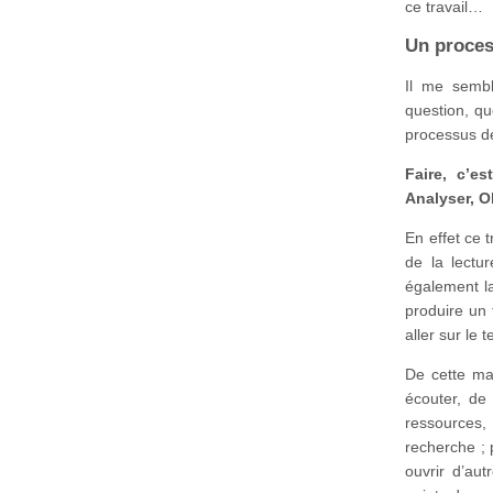
ce travail…
Un proces
Il me sembl
question, qu
processus de 
Faire, c’es
Analyser, O
En effet ce 
de la lectur
également la
produire un 
aller sur le 
De cette man
écouter, de
ressources
recherche ; 
ouvrir d’au