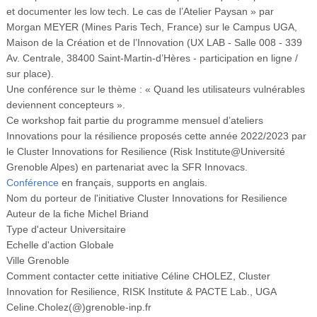
Vidéos
et documenter les low tech. Le cas de l’Atelier Paysan » par
Morgan MEYER (Mines Paris Tech, France) sur le Campus UGA,
S’inscrire
Maison de la Création et de l’Innovation (UX LAB - Salle 008 - 339
Av. Centrale, 38400 Saint-Martin-d’Hères - participation en ligne /
Se connecter
sur place).
Une conférence sur le thème : « Quand les utilisateurs vulnérables
deviennent concepteurs ».
Ce workshop fait partie du programme mensuel d’ateliers
Innovations pour la résilience proposés cette année 2022/2023 par
le Cluster Innovations for Resilience (Risk Institute@Université
Grenoble Alpes) en partenariat avec la SFR Innovacs.
Conférence
en français, supports en anglais.
Nom du porteur de l'initiative
Cluster Innovations for Resilience
Auteur de la fiche
Michel Briand
Type d'acteur
Universitaire
Echelle d'action
Globale
Ville
Grenoble
Comment contacter cette initiative
Céline CHOLEZ, Cluster
Innovation for Resilience, RISK Institute & PACTE Lab., UGA
Celine.Cholez(@)grenoble-inp.fr