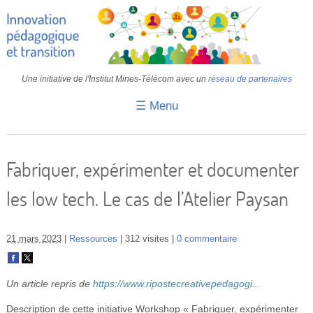
Une initiative de l'Institut Mines-Télécom avec un
réseau de partenaires
☰ Menu
Accueil
Fiches pédagogiques
Fabriquer, expérimenter et documenter
Retours d’expériences
les low tech. Le cas de l’Atelier Paysan
Transition
IA
21 mars 2023
Ressources
312 visites
0 commentaire
IMT
Un article repris de
https://www.ripostecreativepedagogi...
Colloques
Description de cette initiative
Workshop « Fabriquer, expérimenter