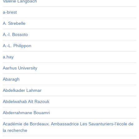
Valérie Langbach
a-brest
A. Strebelle
A.-I. Bossoto
A.-L. Philippon
a.hay
Aarhus University
Abaragh
Abdelkader Lahmar
Abdelwahab Aït Razouk
Abderrahmane Bouamri
Académie de Bordeaux. Ambassadrice Les Savanturiers-l’école de
la recherche