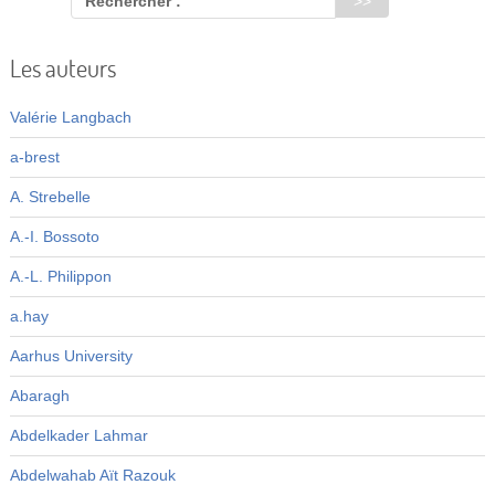
Rechercher :
Les auteurs
Valérie Langbach
a-brest
A. Strebelle
A.-I. Bossoto
A.-L. Philippon
a.hay
Aarhus University
Abaragh
Abdelkader Lahmar
Abdelwahab Aït Razouk