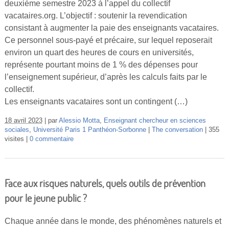
deuxième semestre 2023 à l’appel du collectif
Vidéos
vacataires.org. L’objectif : soutenir la revendication
consistant à augmenter la paie des enseignants vacataires.
S’inscrire
Ce personnel sous-payé et précaire, sur lequel reposerait
Se connecter
environ un quart des heures de cours en universités,
représente pourtant moins de 1 % des dépenses pour
l’enseignement supérieur, d’après les calculs faits par le
collectif.
Les enseignants vacataires sont un contingent (…)
18 avril 2023
par
Alessio Motta
,
Enseignant chercheur en sciences
sociales
,
Université Paris 1 Panthéon-Sorbonne
The conversation
355
visites
0 commentaire
Face aux risques naturels, quels outils de prévention
pour le jeune public ?
Chaque année dans le monde, des phénomènes naturels et