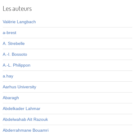
Les auteurs
Valérie Langbach
a-brest
A. Strebelle
A.-I. Bossoto
A.-L. Philippon
a.hay
Aarhus University
Abaragh
Abdelkader Lahmar
Abdelwahab Aït Razouk
Abderrahmane Bouamri