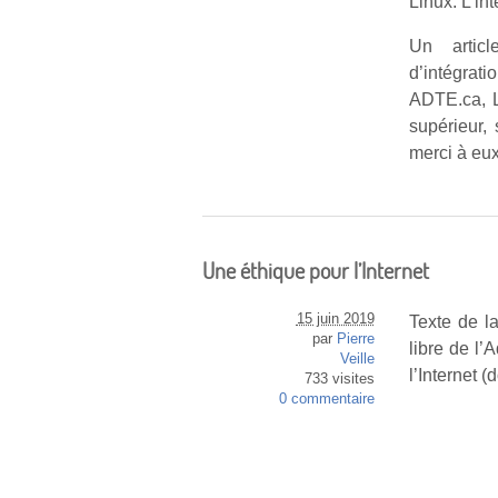
Linux. L’int
Un articl
d’intégrat
ADTE.ca, L
supérieur,
merci à eux
Une éthique pour l’Internet
15 juin 2019
Texte de l
par
Pierre
libre de l’
Veille
l’Internet 
733 visites
0 commentaire