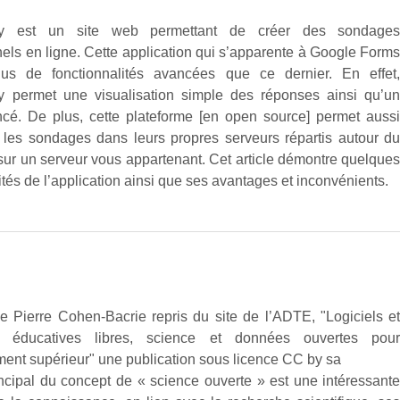
ey est un site web permettant de créer des sondage
nels en ligne. Cette application qui s’apparente à Google Form
lus de fonctionnalités avancées que ce dernier. En effet
 permet une visualisation simple des réponses ainsi qu’u
é. De plus, cette plateforme [en open source] permet auss
 les sondages dans leurs propres serveurs répartis autour d
ur un serveur vous appartenant. Cet article démontre quelque
ités de l’application ainsi que ses avantages et inconvénients.
de Pierre Cohen-Bacrie repris du site de l’ADTE, "Logiciels e
s éducatives libres, science et données ouvertes pou
ment supérieur" une publication sous licence CC by sa
incipal du concept de « science ouverte » est une intéressant