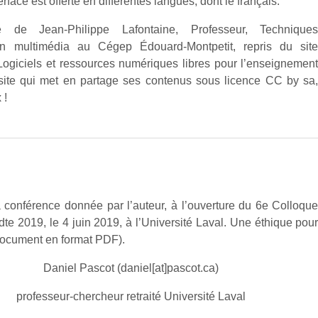
erface est offerte en différentes langues, dont le français.
e de Jean-Philippe Lafontaine, Professeur, Technique
ion multimédia au Cégep Édouard-Montpetit, repris du sit
ogiciels et ressources numériques libres pour l’enseignemen
 site qui met en partage ses contenus sous licence CC by sa
 !
a conférence donnée par l’auteur, à l’ouverture du 6e Colloqu
Adte 2019, le 4 juin 2019, à l’Université Laval. Une éthique pou
(document en format PDF).
Daniel Pascot (daniel[at]pascot.ca)
professeur-chercheur retraité Université Laval