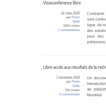
Visioconférence libre
22 mars 2020
Contraints 
par
Pierre
sont confr
Veille
ligne, de m
1824 visites
2 commentaires
des solutio
pour des 
prédomine
Libre accès aux résultats de la r
7 novembre 2019
Un docume
par
Pierre
Introductio
Veille
de biblio
764 visites
0 commentaire
Montréal