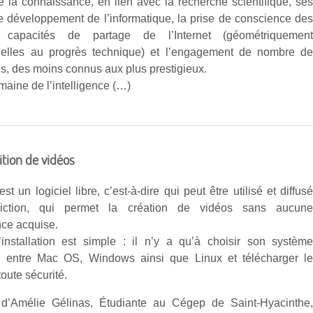
 la connaissance, en lien avec la recherche scientifique, se
e développement de l’informatique, la prise de conscience de
capacités de partage de l’Internet (géométriquemen
nelles au progrès technique) et l’engagement de nombre d
es, des moins connus aux plus prestigieux.
aine de l’intelligence (…)
ition de vidéos
t un logiciel libre, c’est-à-dire qui peut être utilisé et diffus
riction, qui permet la création de vidéos sans aucun
ce acquise.
l’installation est simple : il n’y a qu’à choisir son systèm
n entre Mac OS, Windows ainsi que Linux et télécharger l
toute sécurité.
 d’Amélie Gélinas, Étudiante au Cégep de Saint-Hyacinthe