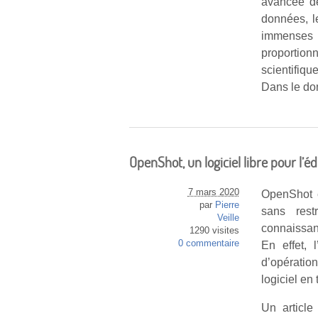
avancée de
données, l
immenses 
proportion
scientifiqu
Dans le dom
OpenShot, un logiciel libre pour l’éd
7 mars 2020
OpenShot es
par
Pierre
sans rest
Veille
connaissan
1290 visites
0 commentaire
En effet, 
d’opératio
logiciel en 
Un article