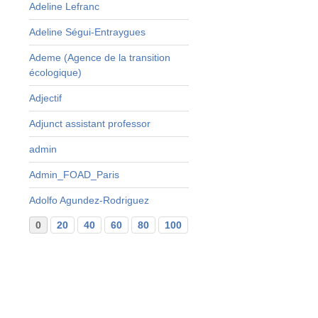
s
Adeline Lefranc
s
Adeline Ségui-Entraygues
t
e
Ademe (Agence de la transition
écologique)
Adjectif
Adjunct assistant professor
admin
Admin_FOAD_Paris
é
Adolfo Agundez-Rodriguez
e
0
20
40
60
80
100
120
140
160
...
29
e
e
,