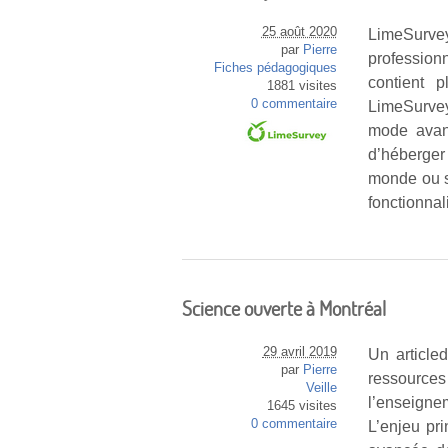
25 août 2020
LimeSurv
par
Pierre
profession
Fiches pédagogiques
contient p
1881 visites
0 commentaire
LimeSurvey
mode avanc
d’héberger
monde ou s
fonctionnal
Science ouverte à Montréal
29 avril 2019
Un article
par
Pierre
ressource
Veille
l’enseigne
1645 visites
0 commentaire
L’enjeu pr