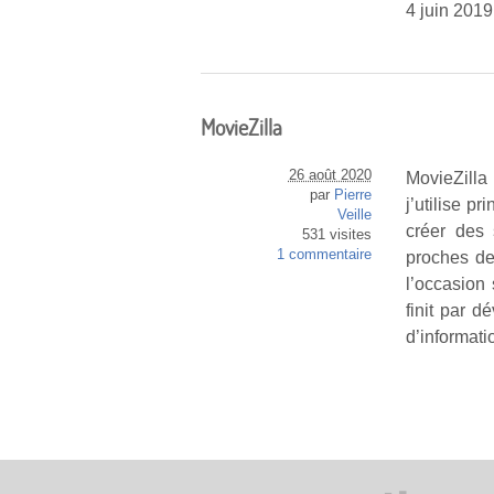
4 juin 2019
MovieZilla
26 août 2020
MovieZilla
par
Pierre
j’utilise p
Veille
créer des
531 visites
1 commentaire
proches de 
l’occasion
finit par 
d’informati