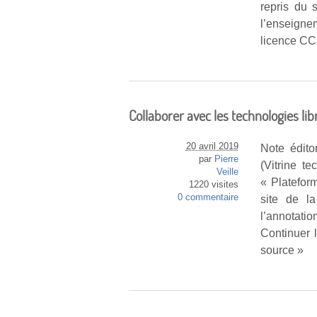
repris du 
l’enseigne
licence CC 
Collaborer avec les technologies li
20 avril 2019
Note éditor
par
Pierre
(Vitrine te
Veille
« Platefor
1220 visites
0 commentaire
site de la
l’annotatio
Continuer 
source »