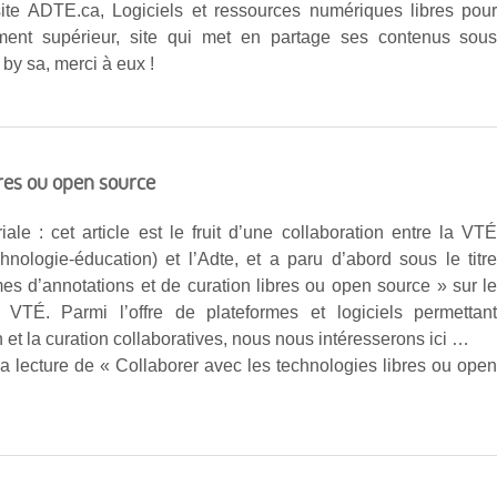
site ADTE.ca, Logiciels et ressources numériques libres pou
ment supérieur, site qui met en partage ses contenus sou
by sa, merci à eux !
bres ou open source
iale : cet article est le fruit d’une collaboration entre la VT
chnologie-éducation) et l’Adte, et a paru d’abord sous le titr
mes d’annotations et de curation libres ou open source » sur l
 VTÉ. Parmi l’offre de plateformes et logiciels permettan
n et la curation collaboratives, nous nous intéresserons ici …
la lecture de « Collaborer avec les technologies libres ou ope