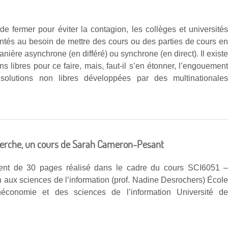
de fermer pour éviter la contagion, les collèges et université
ontés au besoin de mettre des cours ou des parties de cours e
anière asynchrone (en différé) ou synchrone (en direct). Il exist
ns libres pour ce faire, mais, faut-il s’en étonner, l’engouemen
solutions non libres développées par des multinationale
.
echerche, un cours de Sarah Cameron-Pesant
nt de 30 pages réalisé dans le cadre du cours SCI6051 
n aux sciences de l’information (prof. Nadine Desrochers) Écol
théconomie et des sciences de l’information Université d