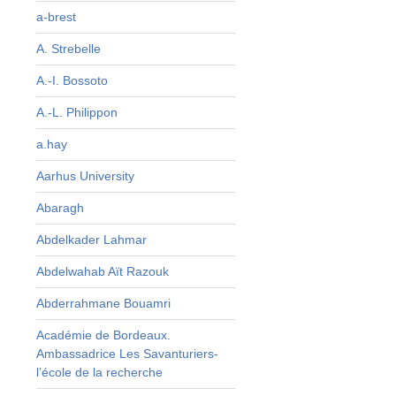
a-brest
s
A. Strebelle
s
,
A.-I. Bossoto
n
A.-L. Philippon
i
u
a.hay
s
Aarhus University
Abaragh
Abdelkader Lahmar
Abdelwahab Aït Razouk
Abderrahmane Bouamri
t
r
Académie de Bordeaux.
Ambassadrice Les Savanturiers-
l’école de la recherche
e