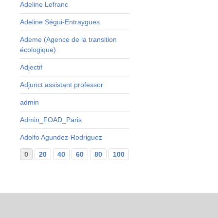
Adeline Lefranc
Adeline Ségui-Entraygues
Ademe (Agence de la transition
écologique)
Adjectif
Adjunct assistant professor
admin
Admin_FOAD_Paris
Adolfo Agundez-Rodriguez
0
20
40
60
80
100
120
140
160
...
29