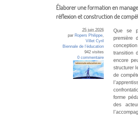
Élaborer une formation en managem
réflexion et construction de comp
25 juin 2026
Que se pa
par
Ropers Philippe
,
première 
Villet Cyril
conception
Biennale de l’éducation
942 visites
transition
0 commentaire
encore peu
structurer 
de compéte
l’apprenti
confrontat
forme péda
des acteu
l’accompag