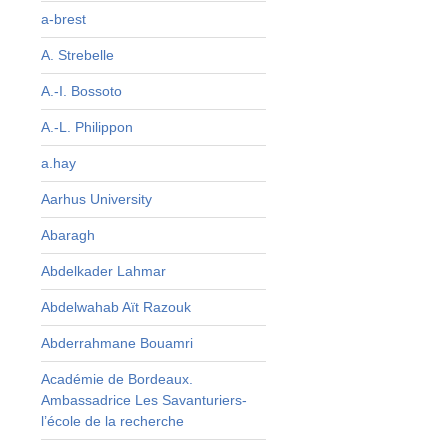
a-brest
A. Strebelle
A.-I. Bossoto
A.-L. Philippon
a.hay
n
t
Aarhus University
l
Abaragh
à
a
Abdelkader Lahmar
n
Abdelwahab Aït Razouk
n
à
Abderrahmane Bouamri
Académie de Bordeaux.
Ambassadrice Les Savanturiers-
l’école de la recherche