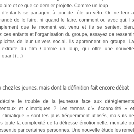
laire et ce que ce dernier projette. Comme un loup
d’enfants se partagent à tour de rôle un vélo. On ne leur 
andé de le faire, ni quand le faire, comment ou avec qui. Il
mplement que le moment est venu et ils se sentent bien
 ces enfants et l’organisation du groupe, essayez de ressenti
mplicites de leur univers social. Ils apprennent en groupe. L
 extraite du film Comme un loup, qui offre une nouvell
e quant (…)
chez les jeunes, mais dont la définition fait encore débat
écrire le trouble de la jeunesse face aux dérèglement
mentaux et climatiques ? Les termes d’« écoanxiété » e
é climatique » sont les plus fréquemment utilisés, mais ils n
pas toute la complexité de la détresse émotionnelle, mentale o
essentie par certaines personnes. Une nouvelle étude les reme