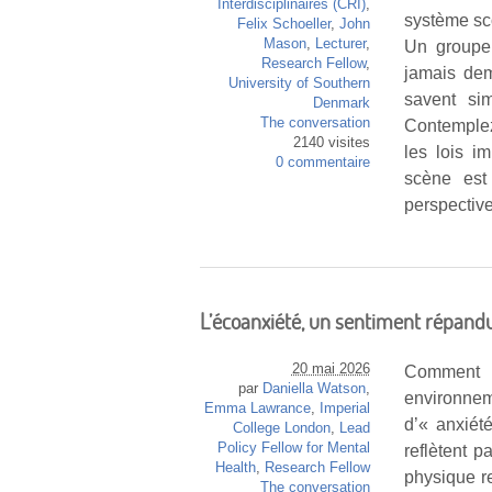
Interdisciplinaires (CRI)
,
système sco
Felix Schoeller
,
John
Mason
,
Lecturer
,
Un groupe 
Research Fellow
,
jamais dem
University of Southern
savent si
Denmark
The conversation
Contemplez
2140 visites
les lois i
0 commentaire
scène est
perspectiv
L’écoanxiété, un sentiment répandu 
20 mai 2026
Comment d
par
Daniella Watson
,
environne
Emma Lawrance
,
Imperial
d’« anxiét
College London
,
Lead
Policy Fellow for Mental
reflètent 
Health
,
Research Fellow
physique r
The conversation