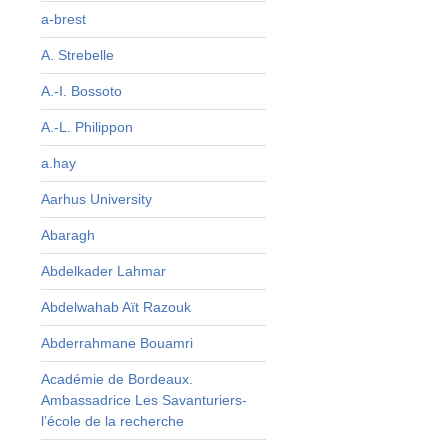
a-brest
a
A. Strebelle
s
.
A.-I. Bossoto
r
A.-L. Philippon
a
e
a.hay
Aarhus University
Abaragh
Abdelkader Lahmar
Abdelwahab Aït Razouk
s
Abderrahmane Bouamri
t
Académie de Bordeaux.
e
Ambassadrice Les Savanturiers-
u
l’école de la recherche
t