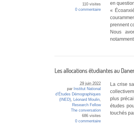
en questio
110 visites
0 commentaire
« Écoanxié
couramment
prennent co
Nous avon
notamment 
Les allocations étudiantes au Dane
29 juin 2022
La crise s
par
Institut National
collective
d’Études Démographiques
plus précai
(INED)
,
Léonard Moulin
,
Research Fellow
études pou
The conversation
touchés par
686 visites
0 commentaire