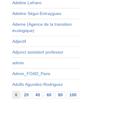
Adeline Lefranc
s
Adeline Ségui-Entraygues
s
Ademe (Agence de la transition
écologique)
,
Adjectif
Adjunct assistant professor
admin
Admin_FOAD_Paris
r
Adolfo Agundez-Rodriguez
s
0
20
40
60
80
100
120
140
160
...
29
s
s