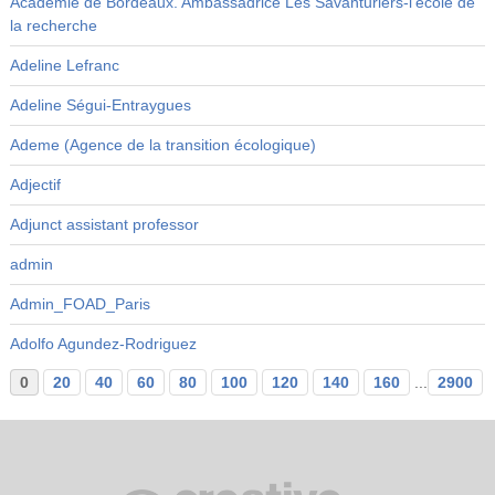
Académie de Bordeaux. Ambassadrice Les Savanturiers-l’école de
la recherche
Adeline Lefranc
Adeline Ségui-Entraygues
Ademe (Agence de la transition écologique)
Adjectif
Adjunct assistant professor
admin
Admin_FOAD_Paris
Adolfo Agundez-Rodriguez
0
20
40
60
80
100
120
140
160
...
2900