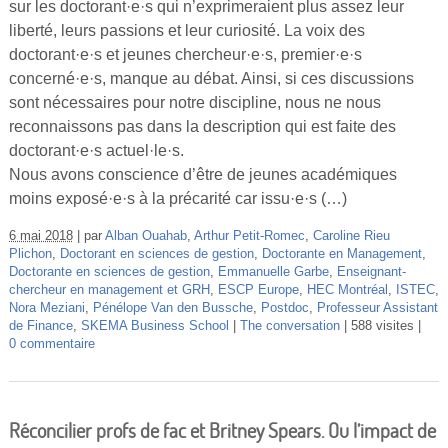
sur les doctorant·e·s qui n’exprimeraient plus assez leur
Vidéos
liberté, leurs passions et leur curiosité. La voix des
doctorant·e·s et jeunes chercheur·e·s, premier·e·s
S’inscrire
concerné·e·s, manque au débat. Ainsi, si ces discussions
Se connecter
sont nécessaires pour notre discipline, nous ne nous
reconnaissons pas dans la description qui est faite des
doctorant·e·s actuel·le·s.
Nous avons conscience d’être de jeunes académiques
moins exposé·e·s à la précarité car issu·e·s (…)
6 mai 2018
par
Alban Ouahab
,
Arthur Petit-Romec
,
Caroline Rieu
Plichon
,
Doctorant en sciences de gestion
,
Doctorante en Management
,
Doctorante en sciences de gestion
,
Emmanuelle Garbe
,
Enseignant-
chercheur en management et GRH
,
ESCP Europe
,
HEC Montréal
,
ISTEC
,
Nora Meziani
,
Pénélope Van den Bussche
,
Postdoc
,
Professeur Assistant
de Finance
,
SKEMA Business School
The conversation
588 visites
0 commentaire
Réconcilier profs de fac et Britney Spears. Ou l’impact de