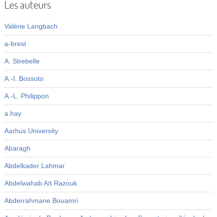
Les auteurs
Valérie Langbach
a-brest
A. Strebelle
A.-I. Bossoto
A.-L. Philippon
a.hay
Aarhus University
Abaragh
Abdelkader Lahmar
Abdelwahab Aït Razouk
Abderrahmane Bouamri