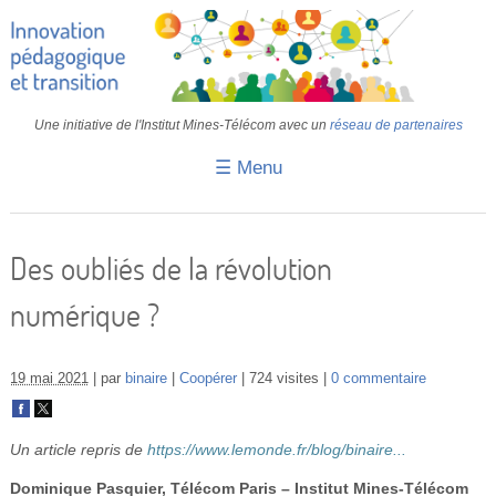
Une initiative de l'Institut Mines-Télécom avec un
réseau de partenaires
☰ Menu
Accueil
Fiches pédagogiques
Des oubliés de la révolution
Retours d’expériences
numérique ?
Transition
IA
19 mai 2021
par
binaire
Coopérer
724 visites
0 commentaire
IMT
Un article repris de
https://www.lemonde.fr/blog/binaire...
Colloques
Dominique Pasquier, Télécom Paris – Institut Mines-Télécom