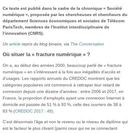
Vidéos
Ce texte est publié dans le cadre de la chronique « Société
numérique », proposée par les chercheuses et chercheurs du
S’inscrire
département Sciences économiques et sociales de Télécom
ParisTech, membres de l’Institut interdisciplinaire de
Se connecter
l’innovation (CNRS).
Un
article
repris du blog binaire, via
The Conversation
Où situer la « fracture numérique » ?
On a, au début des années 2000, beaucoup parlé de « fracture
numérique » en s’intéressant à la fois aux inégalités d’accès et
d’usages. Les rapports annuels du CREDOC montrent que les
catégories populaires ont commencé à rattraper leur retard de
connexion depuis une dizaine d’années : entre 2006 et 2017, en
France, la proportion d’employés ayant une connexion Internet à
domicile est passée de 51 % à 93 %, celle des ouvriers de 38 à
83 % (
CREDOC 2017 : 48)
.
C’est désormais l’âge et non le revenu ou le niveau de diplôme qui
est le facteur le plus clivant (parmi ceux qui ne se connectent