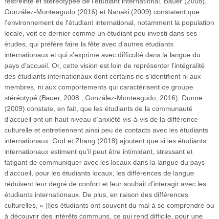
restreinte et stéréotypée de l’étudiant international. Bauer (2008),
González-Monteagudo (2016) et Nanaki (2009) constatent que
l’environnement de l’étudiant international, notamment la population
locale, voit ce dernier comme un étudiant peu investi dans ses
études, qui préfère faire la fête avec d’autres étudiants
internationaux et qui s’exprime avec difficulté dans la langue du
pays d’accueil. Or, cette vision est loin de représenter l’intégralité
des étudiants internationaux dont certains ne s’identifient ni aux
membres, ni aux comportements qui caractérisent ce groupe
stéréotypé (Bauer, 2008 ; González-Monteagudo, 2016). Dunne
(2009) constate, en fait, que les étudiants de la communauté
d’accueil ont un haut niveau d’anxiété vis-à-vis de la différence
culturelle et entretiennent ainsi peu de contacts avec les étudiants
internationaux. God et Zhang (2018) ajoutent que si les étudiants
internationaux estiment qu’il peut être intimidant, stressant et
fatigant de communiquer avec les locaux dans la langue du pays
d’accueil, pour les étudiants locaux, les différences de langue
réduisent leur degré de confort et leur souhait d’interagir avec les
étudiants internationaux. De plus, en raison des différences
culturelles, « [l]es étudiants ont souvent du mal à se comprendre ou
à découvrir des intérêts communs, ce qui rend difficile, pour une