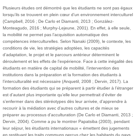
Plusieurs études ont démontré que les étudiants ne sont pas égaux
lorsqu’ils se trouvent en plein cœur d’un environnement interculturel
(Campbell, 2016 ; De Carlo et Diamanti, 2013 ; González-
Monteagudo, 2016 ; Murphy-Lejeune, 2001). En effet, à elle seule,
la mobilité ne permet pas l’acquisition automatique des
compétences interculturelles. Selon Nanaki (2009), le contexte, les
conditions de vie, les stratégies adoptées, les capacités
d’adaptation, le projet et le parcours antérieur déterminent le
déroulement et les effets de l’expérience. Face à cette inégalité des
étudiants en matière de capital de mobilité, l’intervention des
institutions dans la préparation et la formation des étudiants à
l’interculturalité est nécessaire (Anquetil, 2008 ; Dervin, 2017). La
formation des étudiants qui se préparent à partir étudier à l’étranger
est d’autant plus importante qu’elle leur permettrait d’éviter de
s’enfermer dans des stéréotypes dès leur arrivée, d’apprendre à
recourir à la médiation avec d’autres cultures et de mieux se
préparer au processus d’acculturation (De Carlo et Diamanti, 2013 ;
Dervin, 2004). Comme a pu le montrer Papatsiba (2003), pendant
leur séjour, les étudiants internationaux « émettent des jugements
en restituant les traits communs perçus chez les habitants du pays