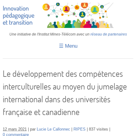
Une initiative de l'Institut Mines-Télécom avec un
réseau de partenaires
☰ Menu
Accueil
Fiches pédagogiques
Le développement des compétences
Retours d’expériences
interculturelles au moyen du jumelage
Transition
international dans des universités
IA
française et canadienne
IMT
Colloques
12 mars 2021
par
Lucie Le Callonnec
RIPES
837 visites
0 commentaire