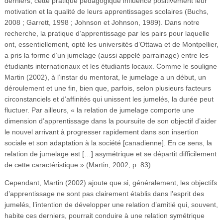
derniers, cette pratique pédagogique influence positivement leur
motivation et la qualité de leurs apprentissages scolaires (Buchs,
2008 ; Garrett, 1998 ; Johnson et Johnson, 1989). Dans notre
recherche, la pratique d’apprentissage par les pairs pour laquelle
ont, essentiellement, opté les universités d’Ottawa et de Montpellier,
a pris la forme d’un jumelage (aussi appelé parrainage) entre les
étudiants internationaux et les étudiants locaux. Comme le souligne
Martin (2002), à l’instar du mentorat, le jumelage a un début, un
déroulement et une fin, bien que, parfois, selon plusieurs facteurs
circonstanciels et d’affinités qui unissent les jumelés, la durée peut
fluctuer. Par ailleurs, « la relation de jumelage comporte une
dimension d’apprentissage dans la poursuite de son objectif d’aider
le nouvel arrivant à progresser rapidement dans son insertion
sociale et son adaptation à la société [canadienne]. En ce sens, la
relation de jumelage est […] asymétrique et se départit difficilement
de cette caractéristique » (Martin, 2002, p. 83).
Cependant, Martin (2002) ajoute que si, généralement, les objectifs
d’apprentissage ne sont pas clairement établis dans l’esprit des
jumelés, l’intention de développer une relation d’amitié qui, souvent,
habite ces derniers, pourrait conduire à une relation symétrique