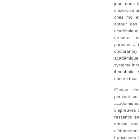
joue dans l
d’exercice p
chez moi et
autour des 
académiques 
s’insérer 
parvenir à 
doctorante)
académique 
système inst
il souhaite 
encore tous 
Chaque véc
peuvent con
académiques 
d’épreuves q
ressentis é
crainte et
d’étonnemen
transcende l