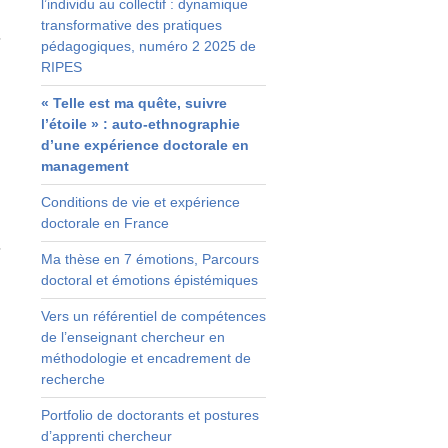
l’individu au collectif : dynamique
n
transformative des pratiques
r
pédagogiques, numéro 2 2025 de
-
RIPES
e
« Telle est ma quête, suivre
s
l’étoile » : auto-ethnographie
u
d’une expérience doctorale en
»
management
e
a
Conditions de vie et expérience
s
doctorale en France
a
r
Ma thèse en 7 émotions, Parcours
doctoral et émotions épistémiques
e
Vers un référentiel de compétences
,
de l’enseignant chercheur en
|
méthodologie et encadrement de
:
recherche
Portfolio de doctorants et postures
d’apprenti chercheur