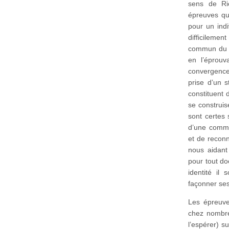
sens de Ri
épreuves qui
pour un indi
difficilemen
commun du te
en l’éprouv
convergenc
prise d’un 
constituent 
se construis
sont certes 
d’une commu
et de reconn
nous aidant 
pour tout do
identité il 
façonner ses
Les épreuve
chez nombre
l’espérer) s