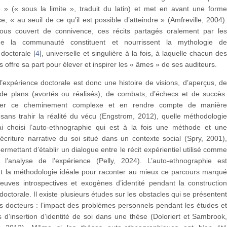
e » (« sous la limite », traduit du latin) et met en avant une form
e, « au seuil de ce qu’il est possible d’atteindre » (Amfreville, 2004)
us couvert de connivence, ces récits partagés oralement par le
 la communauté constituent et nourrissent la mythologie d
 doctorale
[
4
]
, universelle et singulière à la fois, à laquelle chacun de
s offre sa part pour élever et inspirer les « âmes » de ses auditeurs.
’expérience doctorale est donc une histoire de visions, d’aperçus, d
 de plans (avortés ou réalisés), de combats, d’échecs et de succès
rer ce cheminement complexe et en rendre compte de manièr
sans trahir la réalité du vécu (Engstrom, 2012), quelle méthodologi
J’ai choisi l’auto-ethnographie qui est à la fois une méthode et un
écriture narrative du soi situé dans un contexte social (Spry, 2001)
ermettant d’établir un dialogue entre le récit expérientiel utilisé comm
 l’analyse de l’expérience (Pelly, 2024). L’auto-ethnographie es
nt la méthodologie idéale pour raconter au mieux ce parcours marqu
euves introspectives et exogènes d’identité pendant la constructio
doctorale. Il existe plusieurs études sur les obstacles qui se présenten
s docteurs : l’impact des problèmes personnels pendant les études e
tés d’insertion d’identité de soi dans une thèse (Doloriert et Sambrook