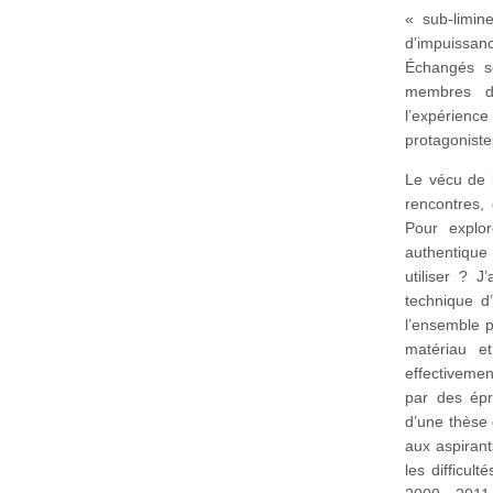
« sub-limin
d’impuissanc
Échangés so
membres de
l’expérience
protagoniste
Le vécu de l
rencontres,
Pour explo
authentique 
utiliser ? 
technique d’
l’ensemble p
matériau et
effectiveme
par des épr
d’une thèse 
aux aspirant
les difficul