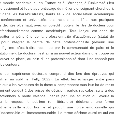
e monde académique, en France et à l’étranger, à l’université (lie
rofessionnel et lieu d’apprentissage du métier d’enseignant-chercheur)
 dans les bars/bus/trains, hauts lieux de socialisation académiqu
conférences et universités. Les actions sont liées aux pratique
décrites plus haut, avec un objectif : obtenir le titre de docteur pou
professionnellement comme académique. Tout l’enjeu est donc d
quitter la périphérie de la professionnalité d’académique (statut d
 pour intégrer le centre de cette professionnalité (devenir un
légitime, c’est-à-dire reconnue par la communauté de pairs et l
itutionnel). Le doctorant est ainsi un nouvel acteur dans une troupe o
trouver sa place, au sein d’une professionnalité dont il ne connaît pa
les contours.
u de l’expérience doctorale comprend dès lors des épreuves qu
finer au sublime (Pelly, 2022). En effet, les échanges entre pair
sur « les aventures de la thèse » comprennent tous leur lot de récit
ui ont conduit à des prises de décision, parfois radicales, suite à de
motionnels à haute valence. Inspiré par une situation qui éveille l
/ou le respect, le sublime (en littérature) déclenche une form
t émerveillé et/ou horrifié et produit une force émotionnelle qu
’inaccessible et l’incommensurable. Le terme désigne aussi ce qui es