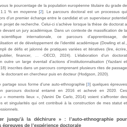
ous le pourcentage de la population européenne titulaire du grade d
? 1.1 % en moyenne
[
2
]
. Le parcours doctoral est un processus qu
s d’un premier échange entre le candidat et un superviseur potentie
n projet de recherche. Celui-ci s’achève lorsque la thèse de doctorat 
e devant un jury académique. Dans un contexte de massification de l
 scientifique internationale, ce parcours d’apprentissage, d
lisation et de développement de l’identité académique (Dowling et al.
pli de défis et jalonné de pratiques variées et itératives (lire, écrire
 publier, financer, … -OECD, 2024). L’élaboration d’un doctora
outre un large éventail d’actions d’institutionnalisation (Yazdani e
18) inscrites dans un parcours comprenant plusieurs rites de passag
 le doctorant en chercheur puis en docteur (Hodgson, 2020).
je partage sous forme d’une auto-ethnographie
[
3
]
quelques épreuve
’un parcours doctoral entamé en 2016 et achevé en 2020. Ce
u « moments lieux », (Vanini De Carlo, 2014) voient s’affronter de
 et singularités qui ont contribué à la construction de mes statut e
essionnels.
r jusqu’à la déchirure » : l’auto-ethnographie pou
es épreuves de l’expérience doctorale