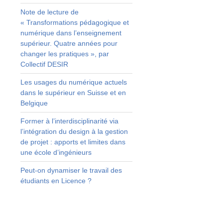
e
Note de lecture de
i
« Transformations pédagogique et
l
numérique dans l’enseignement
a
supérieur. Quatre années pour
a
changer les pratiques », par
Collectif DESIR
e
,
Les usages du numérique actuels
,
dans le supérieur en Suisse et en
t
Belgique
t
e
Former à l’interdisciplinarité via
l’intégration du design à la gestion
de projet : apports et limites dans
s
une école d’ingénieurs
s
s
Peut-on dynamiser le travail des
étudiants en Licence ?
t
r