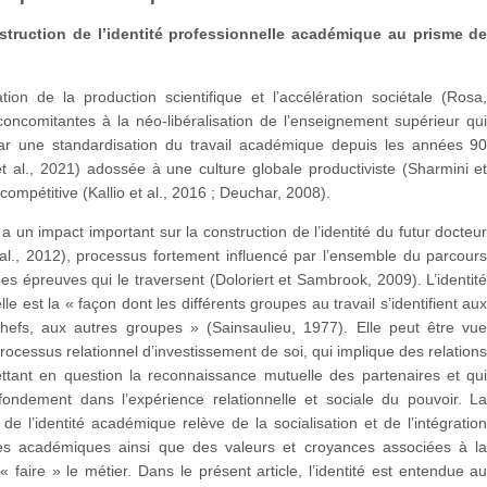
struction de l’identité professionnelle académique au prisme d
tion de la production scientifique et l’accélération sociétale (Rosa
oncomitantes à la néo-libéralisation de l’enseignement supérieur qu
par une standardisation du travail académique depuis les années 9
 al., 2021) adossée à une culture globale productiviste (Sharmini e
 compétitive (Kallio et al., 2016 ; Deuchar, 2008).
a un impact important sur la construction de l’identité du futur docteu
al., 2012), processus fortement influencé par l’ensemble du parcour
des épreuves qui le traversent (Doloriert et Sambrook, 2009). L’identit
le est la « façon dont les différents groupes au travail s’identifient au
chefs, aux autres groupes » (Sainsaulieu, 1977). Elle peut être vu
cessus relationnel d’investissement de soi, qui implique des relation
ttant en question la reconnaissance mutuelle des partenaires et qu
fondement dans l’expérience relationnelle et sociale du pouvoir. L
 de l’identité académique relève de la socialisation et de l’intégratio
es académiques ainsi que des valeurs et croyances associées à l
 faire » le métier. Dans le présent article, l’identité est entendue a