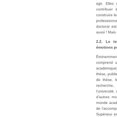
agir. Elles
contribuer 
construire l
professionn
doctoral es
aussi ! Mais 
2.2. Le te
émotions po
Éminemment 
comprend u
académique)
thèse, publi
de thèse, l
recherche,
l’universit
d’autres mo
monde acadé
de l’accomp
Supérieur en