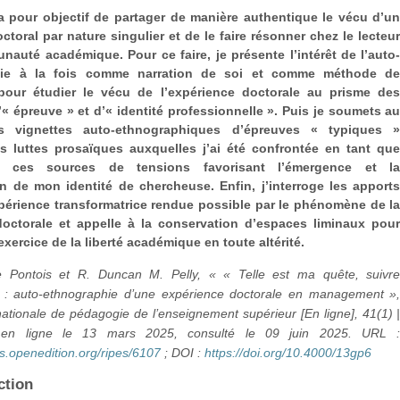
 a pour objectif de partager de manière authentique le vécu d’u
ctoral par nature singulier et de le faire résonner chez le lecteu
nauté académique. Pour ce faire, je présente l’intérêt de l’auto
hie à la fois comme narration de soi et comme méthode d
pour étudier le vécu de l’expérience doctorale au prisme de
« épreuve » et d’« identité professionnelle ». Puis je soumets a
es vignettes auto-ethnographiques d’épreuves « typiques 
les luttes prosaïques auxquelles j’ai été confrontée en tant qu
e, ces sources de tensions favorisant l’émergence et l
n de mon identité de chercheuse. Enfin, j’interroge les apport
périence transformatrice rendue possible par le phénomène de l
doctorale et appelle à la conservation d’espaces liminaux pou
exercice de la liberté académique en toute altérité.
e Pontois et R. Duncan M. Pelly, « « Telle est ma quête, suivr
: auto-ethnographie d’une expérience doctorale en management »
ationale de pédagogie de l’enseignement supérieur [En ligne], 41(1) 
en ligne le 13 mars 2025, consulté le 09 juin 2025. URL 
als.openedition.org/ripes/6107
; DOI :
https://doi.org/10.4000/13gp6
ction