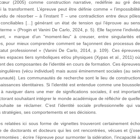
cœur (2005) comme construction narrative, redéfinie au gré de
 la transforment. L’épreuve peut être définie comme « l’impossibilit
vidu de résorber – à l’instant T – une contradiction entre deux pôle
t conciliables […] générant un état de tension qui l’éprouve au sen
rme » (Progin et Vanini De Carlo, 2024, p. 5). Elle façonne l’individ
ant, « marque d’un "moment-lieu" à creuser, entre singularités e
es, pour mieux comprendre comment se façonnent des processus d
statut professionnel » (Vanini De Carlo, 2014, p. 109). Ces épreuve
des espaces tiers symboliques et/ou physiques (Xypas et al., 2011) o
ent des composantes de l’identité en cours de formation. Ces épreuve
singulières (vécu individuel) mais aussi éminemment sociales (au sei
nauté). Les communautés de recherche sont le lieu de constructio
aissances identitaires. Si l’identité est entendue comme une boussol
à naviguer dans une mer de significations sociales, il est importan
ctorant souhaitant intégrer le monde académique de réfléchir de quell
souhaite se réclamer. C’est l’identité sociale professionnelle qui v
 stratégies, ses comportements et ses décisions.
s relatées ici sous forme de vignettes trouveront certainement éch
 de doctorants et docteurs qui les ont rencontrées, vécues et (j’os
urmontées ; écrire l’épreuve pour surmonter la sidération, l’incapacité 