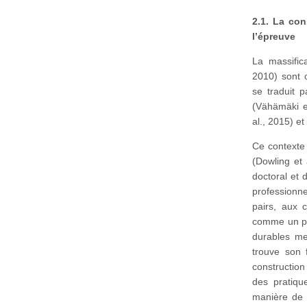
2.1. La con
l’épreuve
La massifica
2010) sont c
se traduit 
(Vähämäki et
al., 2015) et
Ce contexte 
(Dowling et 
doctoral et 
professionnel
pairs, aux 
comme un pro
durables me
trouve son 
construction
des pratiqu
manière de «