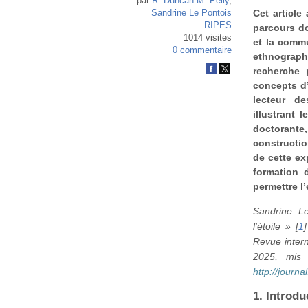
par
R. Duncan M. Pelly
,
Cet article
Sandrine Le Pontois
RIPES
parcours do
1014 visites
et la commu
0 commentaire
ethnograp
recherche 
concepts d’
lecteur d
illustrant 
doctorant
constructio
de cette ex
formation 
permettre l’
Sandrine L
l’étoile »
[
1
]
Revue intern
2025, mis 
http://journ
1. Introdu