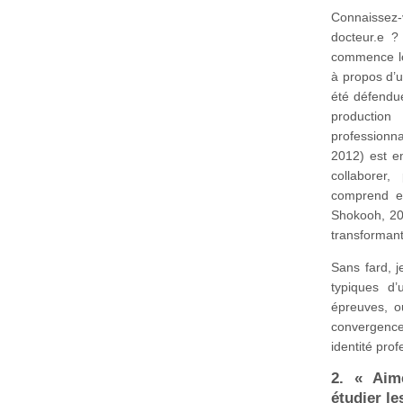
Connaissez-v
docteur.e 
commence lor
à propos d’u
été défendu
production
professionna
2012) est em
collaborer,
comprend en 
Shokooh, 20
transformant
Sans fard, 
typiques d
épreuves, o
convergences
identité prof
2. « Aime
étudier l