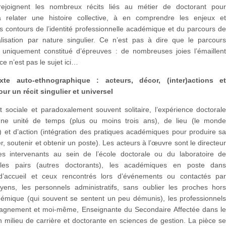
 rejoignent les nombreux récits liés au métier de doctorant pou
à relater une histoire collective, à en comprendre les enjeux e
es contours de l’identité professionnelle académique et du parcours d
alisation par nature singulier. Ce n’est pas à dire que le parcour
t uniquement constitué d’épreuves : de nombreuses joies l’émaillen
ce n’est pas le sujet ici…
xte auto-ethnographique : acteurs, décor, (inter)actions e
ur un récit singulier et universel
sociale et paradoxalement souvent solitaire, l’expérience doctoral
ne unité de temps (plus ou moins trois ans), de lieu (le mond
 et d’action (intégration des pratiques académiques pour produire s
er, soutenir et obtenir un poste). Les acteurs à l’œuvre sont le directeu
es intervenants au sein de l’école doctorale ou du laboratoire d
 les pairs (autres doctorants), les académiques en poste dan
é d’accueil et ceux rencontrés lors d’événements ou contactés pa
yens, les personnels administratifs, sans oublier les proches hor
mique (qui souvent se sentent un peu démunis), les professionnel
agnement et moi-même, Enseignante du Secondaire Affectée dans l
 milieu de carrière et doctorante en sciences de gestion. La pièce s