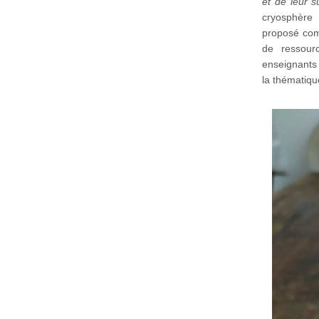
et de leur s
cryosphère 
proposé com
de ressour
enseignants 
la thématiqu