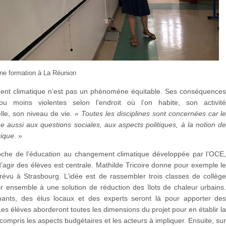
ne formation à La Réunion
nt climatique n’est pas un phénomène équitable. Ses conséquence
ou moins violentes selon l’endroit où l’on habite, son activit
lle, son niveau de vie.
« Toutes les disciplines sont concernées car l
 aussi aux questions sociales, aux aspects politiques, à la notion d
tique. »
oche de l’éducation au changement climatique développée par l’OCE
d’agir des élèves est centrale. Mathilde Tricoire donne pour exemple l
révu à Strasbourg. L’idée est de rassembler trois classes de collèg
ir ensemble à une solution de réduction des îlots de chaleur urbains
ants, des élus locaux et des experts seront là pour apporter de
Les élèves aborderont toutes les dimensions du projet pour en établir l
y compris les aspects budgétaires et les acteurs à impliquer. Ensuite, su