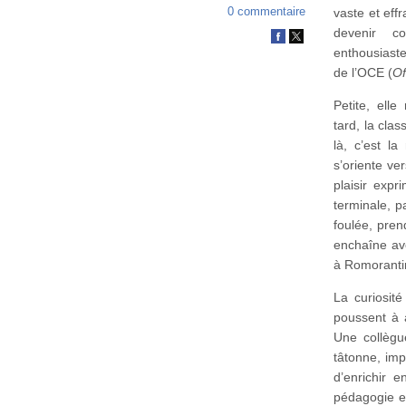
0 commentaire
vaste et eff
devenir c
enthousiast
de l’OCE (
Of
Petite, elle
tard, la cla
là, c’est l
s’oriente ve
plaisir exp
terminale, p
foulée, pren
enchaîne av
à Romoranti
La curiosit
poussent à 
Une collègu
tâtonne, imp
d’enrichir 
pédagogie et