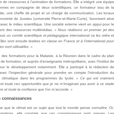
on de ressources à l’animation de formations. Elle a intégré une équip
onnes en compagnie de deux scientifiques, un formateur issu de l
âte, une cheffe de projet et un chargé de communication. Les locau
enceinte de Jussieu (université Pierre-et-Marie-Curie), favorisant ains
 avec le milieu scientifique. Une société externe vient en appui pour l
nt des ressources multimédias.
« Nous réalisons un premier jet de
uis un comité scientifique et pédagogique international va les relire e
 Elles sont ensuite testées en classe en France et à l’international pou
les sont utilisables. »
 des formations pour la Malaisie, à la Réunion dans le cadre du pla
e formation, et auprès d’enseignants métropolitains, avec l’Institut d
our le développement notamment. Elle a participé à la rédaction d
avec l’Inspection générale pour prendre en compte l’introduction d
 climatique dans les programmes du lycée.
« Ce qui est vraimen
est toute ces opportunités que je ne m’imaginais pas avoir à ce stad
re et toute la confiance que l’on m’accorde. »
s connaissances
ue que le climat est un sujet que tout le monde pense connaître. Or
ormations, elle constate que ces connaissances sont vagues. Le