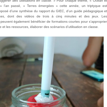
uggérer des utilisations en classe. »
Pour chaque thème, « Océan e
» l’an passé, « Terres émergées » cette année, un triptyque es
posé d’une synthèse du rapport du GIEC, d’un guide pédagogique e
ces, dont des vidéos de trois à cinq minutes et des jeux. Le
peuvent également bénéficier de formations courtes pour s’approprie
e et les ressources, élaborer des scénarios d’utilisation en classe.