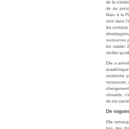
de la créati
de six pers
Main à la P
sont dans l’
les contacts
développeme
ressources p
les valider.
vérifier qu’el
Elle a animé
académique d
recherche p
ressources 
changement
chouette, c’
de ma carriè
De vague
Elle remarq
lors des f