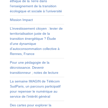
éthique de la Terre dans
l’enseignement de la transition
écologique et sociale à l’université
Mission Impact
L’investissement citoyen : levier de
,
territorialisation juste de la
transition énergétique ? Étude
e
d’une dynamique
e
d’autoconsommation collective à
e
Rennes, France
a
s
Pour une pédagogie de la
l
décroissance. Devenir
transitionneur ; notes de lecture
a
La semaine IMAGIN de Télécom
.
SudParis, un parcours participatif
e
pour repenser le numérique au
t
service de l’intérêt général
t
Des cartes pour explorer la
.