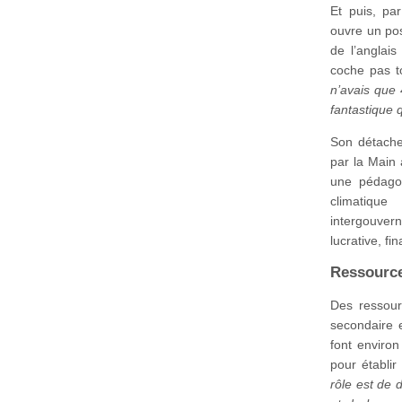
Et puis, pa
ouvre un pos
de l’anglai
coche pas t
n’avais que 
fantastique 
Son détache
par la Main 
une pédagog
climatiqu
intergouvern
lucrative, fi
Ressource
Des ressour
secondaire 
font environ
pour établir
rôle est de 