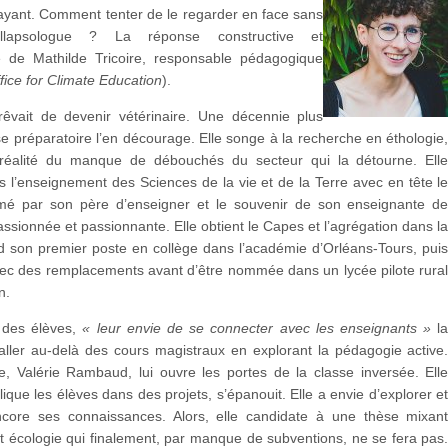
rayant. Comment tenter de le regarder en face sans
ollapsologue ? La réponse constructive et
e de Mathilde Tricoire, responsable pédagogique
fice for Climate Education
).
 rêvait de devenir vétérinaire. Une décennie plus
sse préparatoire l’en décourage. Elle songe à la recherche en éthologie
a réalité du manque de débouchés du secteur qui la détourne. Ell
rs l’enseignement des Sciences de la vie et de la Terre avec en tête l
rimé par son père d’enseigner et le souvenir de son enseignante d
assionnée et passionnante. Elle obtient le Capes et l’agrégation dans l
d son premier poste en collège dans l’académie d’Orléans-Tours, pui
ec des remplacements avant d’être nommée dans un lycée pilote rura
n.
é des élèves,
« leur envie de se connecter avec les enseignants »
l
aller au-delà des cours magistraux en explorant la pédagogie active
e, Valérie Rambaud, lui ouvre les portes de la classe inversée. Ell
lique les élèves dans des projets, s’épanouit. Elle a envie d’explorer e
encore ses connaissances. Alors, elle candidate à une thèse mixan
 écologie qui finalement, par manque de subventions, ne se fera pas