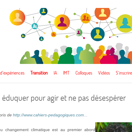
 d’expériences
Transition
IA
IMT
Colloques
Vidéos
S’inscrire
 éduquer pour agir et ne pas désespérer
epris de
http://www.cahiers-pedagogiques.com...
u changement climatique est au premier abord