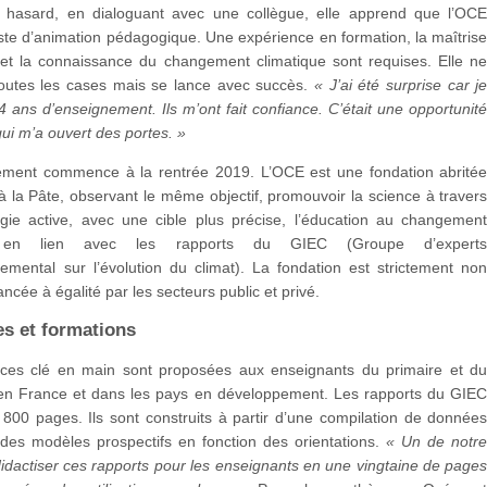
r hasard, en dialoguant avec une collègue, elle apprend que l’OC
te d’animation pédagogique. Une expérience en formation, la maîtris
s et la connaissance du changement climatique sont requises. Elle n
outes les cases mais se lance avec succès.
« J’ai été surprise car j
4 ans d’enseignement. Ils m’ont fait confiance. C’était une opportunit
qui m’a ouvert des portes. »
ment commence à la rentrée 2019. L’OCE est une fondation abrité
à la Pâte, observant le même objectif, promouvoir la science à traver
ie active, avec une cible plus précise, l’éducation au changemen
e en lien avec les rapports du GIEC (Groupe d’expert
emental sur l’évolution du climat). La fondation est strictement no
nancée à égalité par les secteurs public et privé.
s et formations
ces clé en main sont proposées aux enseignants du primaire et d
en France et dans les pays en développement. Les rapports du GIE
 800 pages. Ils sont construits à partir d’une compilation de donnée
 des modèles prospectifs en fonction des orientations.
« Un de notr
didactiser ces rapports pour les enseignants en une vingtaine de page