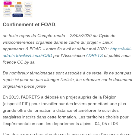
Vidéos
S’inscrire
Confinement et FOAD,
Se connecter
un texte repris du Compte-rendu – 28/05/2020 du Cycle de
visioconférences organisé dans le cadre du projet « Lieux
apprenants & FOAD » entre fin avril et début mai 2020 :
https://wiki-
adrets.fr/wikis/LieuxFOAD
par l’ Association
ADRETS
et publié sous
licence CC by sa
De nombreux témoignages sont associés à ce texte, ils ne sont pas
repris ici pour ne pas allonger l’article, les retrouver sur le document
original-en pièce jointe
En 2019, l’ADRETS a déposé un projet auprès de la Région
(dispositif FIF) pour travailler sur des leviers permettant une plus
grande offre de formation à distance et améliorer le suivi des
stagiaires inscrits dans cette formation. Les territoires choisis pour
l’expérimentation sont les départements alpins : 04, 05 et 06.
L’un des axes de travail porte sur la mise en place d’espaces de co-