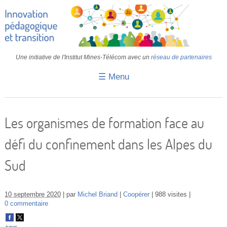
Une initiative de l'Institut Mines-Télécom avec un
réseau de partenaires
☰ Menu
Accueil
Fiches pédagogiques
Les organismes de formation face au
Retours d’expériences
défi du confinement dans les Alpes du
Transition
Sud
IA
IMT
10 septembre 2020
par
Michel Briand
Coopérer
988 visites
0 commentaire
Colloques